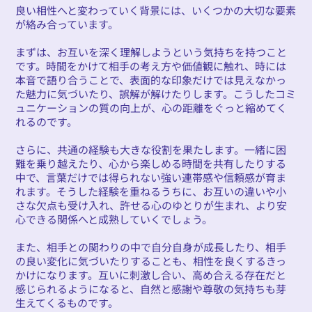
良い相性へと変わっていく背景には、いくつかの大切な要素
が絡み合っています。
まずは、お互いを深く理解しようという気持ちを持つこと
です。時間をかけて相手の考え方や価値観に触れ、時には
本音で語り合うことで、表面的な印象だけでは見えなかっ
た魅力に気づいたり、誤解が解けたりします。こうしたコミ
ュニケーションの質の向上が、心の距離をぐっと縮めてく
れるのです。
さらに、共通の経験も大きな役割を果たします。一緒に困
難を乗り越えたり、心から楽しめる時間を共有したりする
中で、言葉だけでは得られない強い連帯感や信頼感が育ま
れます。そうした経験を重ねるうちに、お互いの違いや小
さな欠点も受け入れ、許せる心のゆとりが生まれ、より安
心できる関係へと成熟していくでしょう。
また、相手との関わりの中で自分自身が成長したり、相手
の良い変化に気づいたりすることも、相性を良くするきっ
かけになります。互いに刺激し合い、高め合える存在だと
感じられるようになると、自然と感謝や尊敬の気持ちも芽
生えてくるものです。