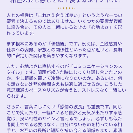
人との相性は「これさえ合えば良い」というような一つの
要素で決まるものではありません。いくつかの要素が複雑
に絡み合い、その人と一緒にいるときの「心地よさ」を形
作っています。
まず根本にあるのが「価値観」です。例えば、金銭感覚や
仕事への姿勢、家族との関係性といった点が近いと、長期
的に安定した関係を築きやすくなります。
また、心地よさに直結するのが「コミュニケーションのス
タイル」です。問題が起きた時にじっくり話し合いたいの
か、少し距離を置いて冷静になりたいのか。あるいは、何
も話さない沈黙の時間さえも快適に過ごせるか。こうした
意思疎通のペースやリズムが合うと、ストレスなく一緒にい
られます。
さらに、言葉にしにくい「感情の波長」も重要です。同じ
ことで笑えたり、一緒にいると自然と元気が出たりする感
覚は、良い相性のサインと言えるでしょう。必ずしも似た
者同士である必要はなく、自分にないものを持っている相
手と、お互いの長所と短所を補い合える関係もまた、素晴