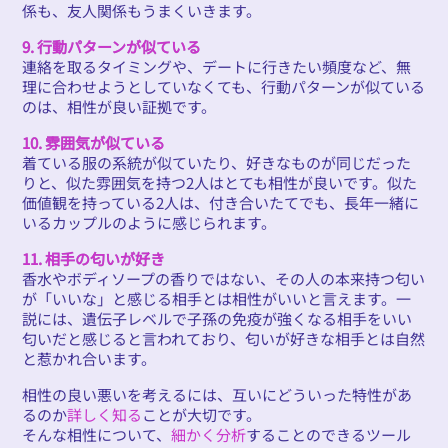
係も、友人関係もうまくいきます。
9. 行動パターンが似ている
連絡を取るタイミングや、デートに行きたい頻度など、無
理に合わせようとしていなくても、行動パターンが似ている
のは、相性が良い証拠です。
10. 雰囲気が似ている
着ている服の系統が似ていたり、好きなものが同じだった
りと、似た雰囲気を持つ2人はとても相性が良いです。似た
価値観を持っている2人は、付き合いたてでも、長年一緒に
いるカップルのように感じられます。
11. 相手の匂いが好き
香水やボディソープの香りではない、その人の本来持つ匂い
が「いいな」と感じる相手とは相性がいいと言えます。一
説には、遺伝子レベルで子孫の免疫が強くなる相手をいい
匂いだと感じると言われており、匂いが好きな相手とは自然
と惹かれ合います。
相性の良い悪いを考えるには、互いにどういった特性があ
るのか
詳しく知る
ことが大切です。
そんな相性について、
細かく分析
することのできるツール