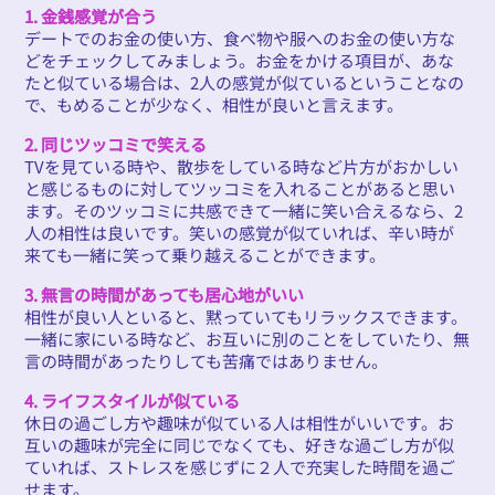
1. 金銭感覚が合う
デートでのお金の使い方、食べ物や服へのお金の使い方な
どをチェックしてみましょう。お金をかける項目が、あな
たと似ている場合は、2人の感覚が似ているということなの
で、もめることが少なく、相性が良いと言えます。
2. 同じツッコミで笑える
TVを見ている時や、散歩をしている時など片方がおかしい
と感じるものに対してツッコミを入れることがあると思い
ます。そのツッコミに共感できて一緒に笑い合えるなら、2
人の相性は良いです。笑いの感覚が似ていれば、辛い時が
来ても一緒に笑って乗り越えることができます。
3. 無言の時間があっても居心地がいい
相性が良い人といると、黙っていてもリラックスできます。
一緒に家にいる時など、お互いに別のことをしていたり、無
言の時間があったりしても苦痛ではありません。
4. ライフスタイルが似ている
休日の過ごし方や趣味が似ている人は相性がいいです。お
互いの趣味が完全に同じでなくても、好きな過ごし方が似
ていれば、ストレスを感じずに２人で充実した時間を過ご
せます。