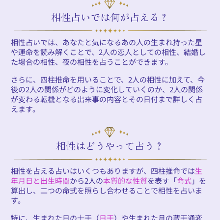
相性占いでは何が占える？
相性占いでは、あなたと気になるあの人の生まれ持った星
や運命を読み解くことで、2人の恋人としての相性、結婚し
た場合の相性、夜の相性を占うことができます。
さらに、四柱推命を用いることで、2人の相性に加えて、今
後の2人の関係がどのように変化していくのか、2人の関係
が変わる転機となる出来事の内容とその日付まで詳しく占
えます。
相性はどうやって占う？
相性を占える占いはいくつもありますが、四柱推命では
生
年月日と出生時間
から2人の
本質的な性質
を表す「
命式
」を
算出し、二つの命式を照らし合わせることで相性を占いま
す。
特に、生まれた日の十干（
日干
）や生まれた月の蔵干通変