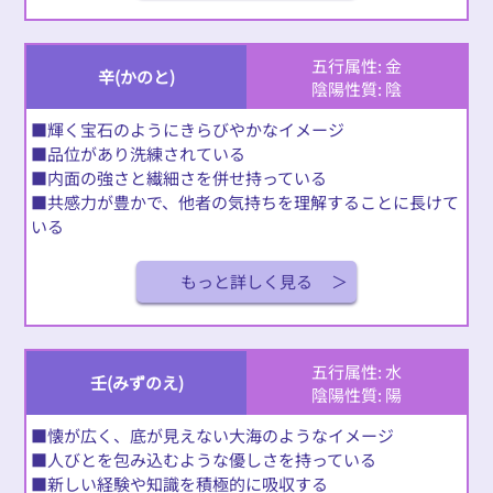
五行属性: 金
辛(かのと)
陰陽性質: 陰
■輝く宝石のようにきらびやかなイメージ
■品位があり洗練されている
■内面の強さと繊細さを併せ持っている
■共感力が豊かで、他者の気持ちを理解することに長けて
いる
もっと詳しく見る
五行属性: 水
壬(みずのえ)
陰陽性質: 陽
■懐が広く、底が見えない大海のようなイメージ
■人びとを包み込むような優しさを持っている
■新しい経験や知識を積極的に吸収する