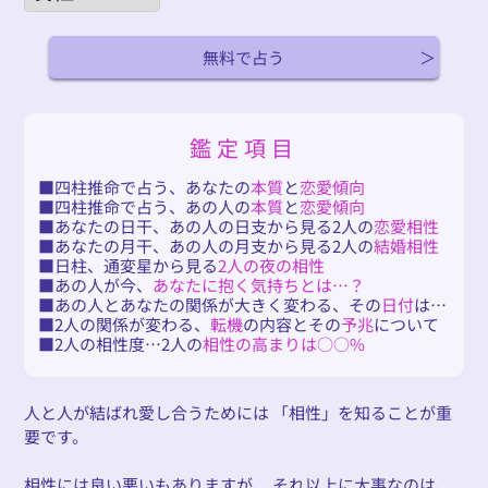
無料で占う
鑑定項目
四柱推命で占う、あなたの
本質
と
恋愛傾向
四柱推命で占う、あの人の
本質
と
恋愛傾向
あなたの日干、あの人の日支から見る2人の
恋愛相性
あなたの月干、あの人の月支から見る2人の
結婚相性
日柱、通変星から見る
2人の夜の相性
あの人が今、
あなたに抱く気持ちとは…？
あの人とあなたの関係が大きく変わる、その
日付
は…
2人の関係が変わる、
転機
の内容とその
予兆
について
2人の相性度…2人の
相性の高まりは○○%
人と人が結ばれ愛し合うためには 「相性」を知ることが重
要です。
相性には良い悪いもありますが、 それ以上に大事なのは、