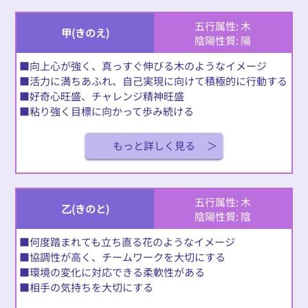
五行属性: 木
甲(きのえ)
陰陽性質: 陽
■向上心が強く、真っすぐ伸びる木のようなイメージ
■活力に満ちあふれ、自己実現に向けて積極的に行動する
■好奇心旺盛、チャレンジ精神旺盛
■粘り強く目標に向かって歩み続ける
もっと詳しく見る
五行属性: 木
乙(きのと)
陰陽性質: 陰
■何度踏まれても立ち直る花のようなイメージ
■協調性が高く、チームワークを大切にする
■環境の変化に対応できる柔軟性がある
■相手の気持ちを大切にする