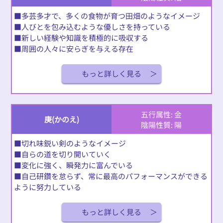
■多芸多才で、多くの食物が育つ田畑のようなイメージ
■人びとを包み込むような優しさを持っている
■新しい経験や知識を積極的に吸収する
■周囲の人々に安らぎを与える存在
もっと詳しく見る
五行属性: 金
庚(かのえ)
陰陽性質: 陽
■切れ味鋭い剣のようなイメージ
■自らの道を切り開いていく
■変化に強く、瞬発力に富んでいる
■自己研鑽を怠らず、常に最高のパフォーマンスができる
ように努力している
もっと詳しく見る