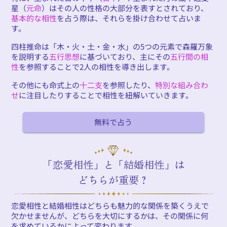
星（
元命
）はその人の性格の大部分を表すとされており、
基本的な相性
を占う際は、それらを掛け合わせて占いま
す。
四柱推命は「木・火・土・金・水」の5つの元素で森羅万象
を説明する
五行思想
に基づいており、主にその
五行間の相
性
を参照することで2人の相性を導き出します。
その他にも命式上の
十二支
を参照したり、
特別な組み合わ
せ
に注目したりすることで相性を紐解いていきます。
無料で占う
「恋愛相性」と「結婚相性」は
どちらが重要？
恋愛相性と結婚相性はどちらも魅力的な関係を築くうえで
欠かせませんが、どちらを大切にするかは、その関係に何
を求めているかによって変わります。