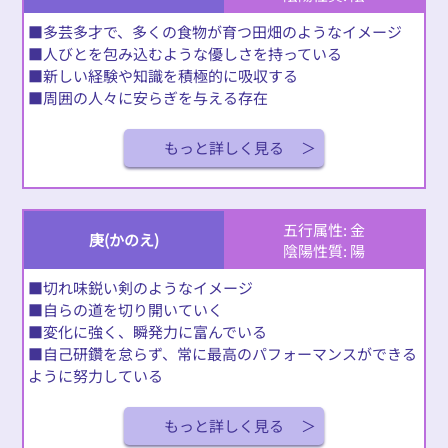
■多芸多才で、多くの食物が育つ田畑のようなイメージ
■人びとを包み込むような優しさを持っている
■新しい経験や知識を積極的に吸収する
■周囲の人々に安らぎを与える存在
もっと詳しく見る
五行属性: 金
庚(かのえ)
陰陽性質: 陽
■切れ味鋭い剣のようなイメージ
■自らの道を切り開いていく
■変化に強く、瞬発力に富んでいる
■自己研鑽を怠らず、常に最高のパフォーマンスができる
ように努力している
もっと詳しく見る