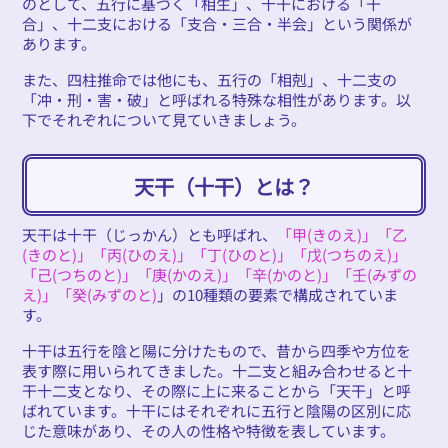
のとして、五行に基づく「相生」、十干における「干
合」、十二支における「支合・三合・半会」という関係が
あります。
また、四柱推命では他にも、五行の「相剋」、十二支の
「冲・刑・害・破」と呼ばれる特殊な相性があります。以
下でそれぞれについて見ていきましょう。
天干（十干）とは？
天干は十干（じっかん）とも呼ばれ、
「甲(きのえ)」「乙
(きのと)」「丙(ひのえ)」「丁(ひのと)」「戊(つちのえ)」
「己(つちのと)」「庚(かのえ)」「辛(かのと)」「壬(みずの
え)」「癸(みずのと)
」の10種類の要素で構成されていま
す。
十干は五行を陰と陽に分けたもので、昔から四季や方位を
表す際に用いられてきました。十二支と組み合わせると十
干十二支となり、その際に上に来ることから「天干」と呼
ばれています。十干にはそれぞれに五行と陰陽の区別に応
じた意味があり、その人の性格や特徴を表しています。