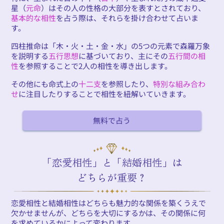
星（
元命
）はその人の性格の大部分を表すとされており、
基本的な相性
を占う際は、それらを掛け合わせて占いま
す。
四柱推命は「木・火・土・金・水」の5つの元素で森羅万象
を説明する
五行思想
に基づいており、主にその
五行間の相
性
を参照することで2人の相性を導き出します。
その他にも命式上の
十二支
を参照したり、
特別な組み合わ
せ
に注目したりすることで相性を紐解いていきます。
無料で占う
「恋愛相性」と「結婚相性」は
どちらが重要？
恋愛相性と結婚相性はどちらも魅力的な関係を築くうえで
欠かせませんが、どちらを大切にするかは、その関係に何
を求めているかによって変わります。