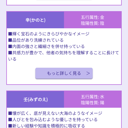
五行属性: 金
辛(かのと)
陰陽性質: 陰
■輝く宝石のようにきらびやかなイメージ
■品位があり洗練されている
■内面の強さと繊細さを併せ持っている
■共感力が豊かで、他者の気持ちを理解することに長けて
いる
もっと詳しく見る
五行属性: 水
壬(みずのえ)
陰陽性質: 陽
■懐が広く、底が見えない大海のようなイメージ
■人びとを包み込むような優しさを持っている
■新しい経験や知識を積極的に吸収する