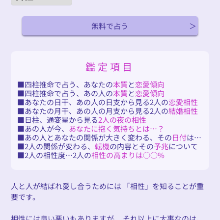
無料で占う
鑑定項目
四柱推命で占う、あなたの
本質
と
恋愛傾向
四柱推命で占う、あの人の
本質
と
恋愛傾向
あなたの日干、あの人の日支から見る2人の
恋愛相性
あなたの月干、あの人の月支から見る2人の
結婚相性
日柱、通変星から見る
2人の夜の相性
あの人が今、
あなたに抱く気持ちとは…？
あの人とあなたの関係が大きく変わる、その
日付
は…
2人の関係が変わる、
転機
の内容とその
予兆
について
2人の相性度…2人の
相性の高まりは○○%
人と人が結ばれ愛し合うためには 「相性」を知ることが重
要です。
相性には良い悪いもありますが、 それ以上に大事なのは、