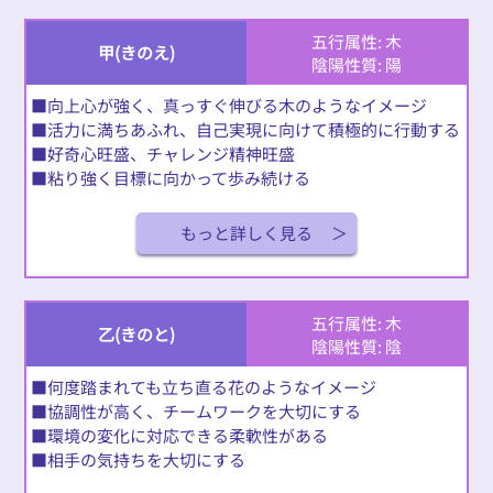
五行属性: 木
甲(きのえ)
陰陽性質: 陽
■向上心が強く、真っすぐ伸びる木のようなイメージ
■活力に満ちあふれ、自己実現に向けて積極的に行動する
■好奇心旺盛、チャレンジ精神旺盛
■粘り強く目標に向かって歩み続ける
もっと詳しく見る
五行属性: 木
乙(きのと)
陰陽性質: 陰
■何度踏まれても立ち直る花のようなイメージ
■協調性が高く、チームワークを大切にする
■環境の変化に対応できる柔軟性がある
■相手の気持ちを大切にする