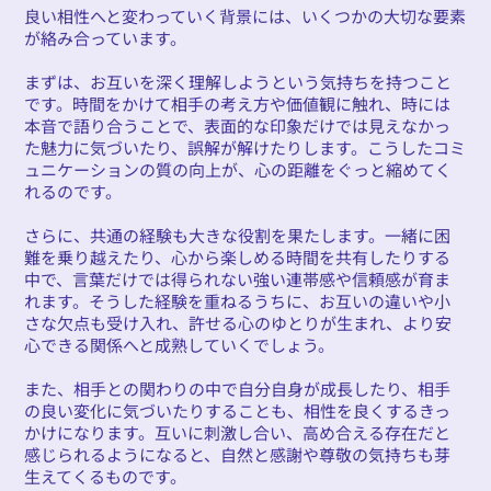
良い相性へと変わっていく背景には、いくつかの大切な要素
が絡み合っています。
まずは、お互いを深く理解しようという気持ちを持つこと
です。時間をかけて相手の考え方や価値観に触れ、時には
本音で語り合うことで、表面的な印象だけでは見えなかっ
た魅力に気づいたり、誤解が解けたりします。こうしたコミ
ュニケーションの質の向上が、心の距離をぐっと縮めてく
れるのです。
さらに、共通の経験も大きな役割を果たします。一緒に困
難を乗り越えたり、心から楽しめる時間を共有したりする
中で、言葉だけでは得られない強い連帯感や信頼感が育ま
れます。そうした経験を重ねるうちに、お互いの違いや小
さな欠点も受け入れ、許せる心のゆとりが生まれ、より安
心できる関係へと成熟していくでしょう。
また、相手との関わりの中で自分自身が成長したり、相手
の良い変化に気づいたりすることも、相性を良くするきっ
かけになります。互いに刺激し合い、高め合える存在だと
感じられるようになると、自然と感謝や尊敬の気持ちも芽
生えてくるものです。