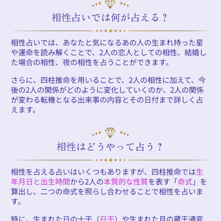
相性占いでは何が占える？
相性占いでは、あなたと気になるあの人の生まれ持った星
や運命を読み解くことで、2人の恋人としての相性、結婚し
た場合の相性、夜の相性を占うことができます。
さらに、四柱推命を用いることで、2人の相性に加えて、今
後の2人の関係がどのように変化していくのか、2人の関係
が変わる転機となる出来事の内容とその日付まで詳しく占
えます。
相性はどうやって占う？
相性を占える占いはいくつもありますが、四柱推命では
生
年月日と出生時間
から2人の
本質的な性質
を表す「
命式
」を
算出し、二つの命式を照らし合わせることで相性を占いま
す。
特に、生まれた日の十干（
日干
）や生まれた月の蔵干通変