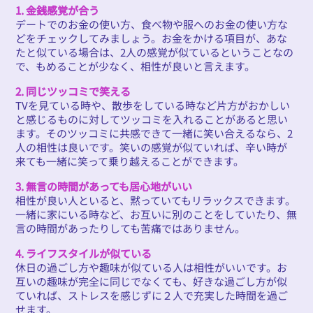
1. 金銭感覚が合う
デートでのお金の使い方、食べ物や服へのお金の使い方な
どをチェックしてみましょう。お金をかける項目が、あな
たと似ている場合は、2人の感覚が似ているということなの
で、もめることが少なく、相性が良いと言えます。
2. 同じツッコミで笑える
TVを見ている時や、散歩をしている時など片方がおかしい
と感じるものに対してツッコミを入れることがあると思い
ます。そのツッコミに共感できて一緒に笑い合えるなら、2
人の相性は良いです。笑いの感覚が似ていれば、辛い時が
来ても一緒に笑って乗り越えることができます。
3. 無言の時間があっても居心地がいい
相性が良い人といると、黙っていてもリラックスできます。
一緒に家にいる時など、お互いに別のことをしていたり、無
言の時間があったりしても苦痛ではありません。
4. ライフスタイルが似ている
休日の過ごし方や趣味が似ている人は相性がいいです。お
互いの趣味が完全に同じでなくても、好きな過ごし方が似
ていれば、ストレスを感じずに２人で充実した時間を過ご
せます。