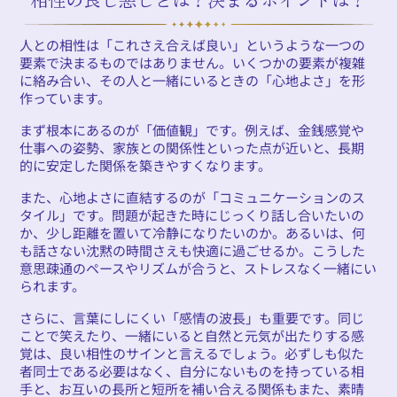
人との相性は「これさえ合えば良い」というような一つの
要素で決まるものではありません。いくつかの要素が複雑
に絡み合い、その人と一緒にいるときの「心地よさ」を形
作っています。
まず根本にあるのが「価値観」です。例えば、金銭感覚や
仕事への姿勢、家族との関係性といった点が近いと、長期
的に安定した関係を築きやすくなります。
また、心地よさに直結するのが「コミュニケーションのス
タイル」です。問題が起きた時にじっくり話し合いたいの
か、少し距離を置いて冷静になりたいのか。あるいは、何
も話さない沈黙の時間さえも快適に過ごせるか。こうした
意思疎通のペースやリズムが合うと、ストレスなく一緒にい
られます。
さらに、言葉にしにくい「感情の波長」も重要です。同じ
ことで笑えたり、一緒にいると自然と元気が出たりする感
覚は、良い相性のサインと言えるでしょう。必ずしも似た
者同士である必要はなく、自分にないものを持っている相
手と、お互いの長所と短所を補い合える関係もまた、素晴