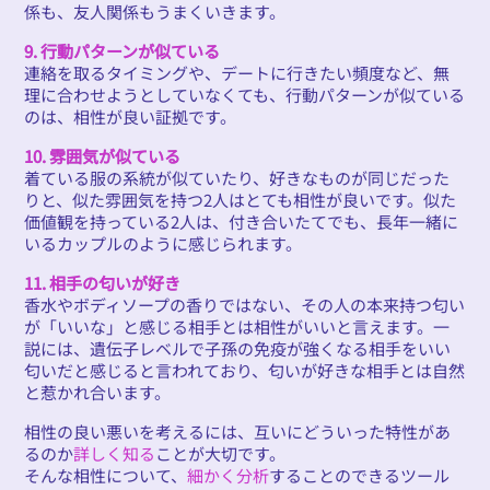
係も、友人関係もうまくいきます。
9. 行動パターンが似ている
連絡を取るタイミングや、デートに行きたい頻度など、無
理に合わせようとしていなくても、行動パターンが似ている
のは、相性が良い証拠です。
10. 雰囲気が似ている
着ている服の系統が似ていたり、好きなものが同じだった
りと、似た雰囲気を持つ2人はとても相性が良いです。似た
価値観を持っている2人は、付き合いたてでも、長年一緒に
いるカップルのように感じられます。
11. 相手の匂いが好き
香水やボディソープの香りではない、その人の本来持つ匂い
が「いいな」と感じる相手とは相性がいいと言えます。一
説には、遺伝子レベルで子孫の免疫が強くなる相手をいい
匂いだと感じると言われており、匂いが好きな相手とは自然
と惹かれ合います。
相性の良い悪いを考えるには、互いにどういった特性があ
るのか
詳しく知る
ことが大切です。
そんな相性について、
細かく分析
することのできるツール