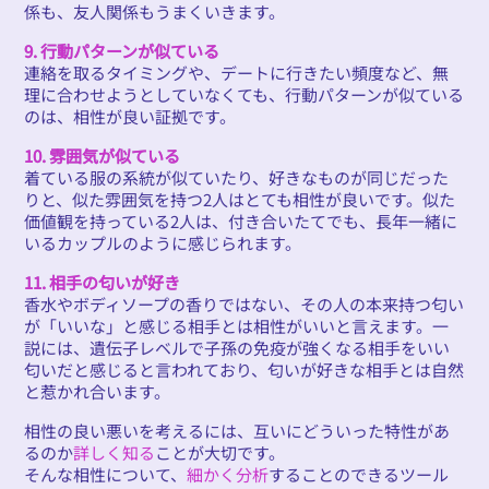
係も、友人関係もうまくいきます。
9. 行動パターンが似ている
連絡を取るタイミングや、デートに行きたい頻度など、無
理に合わせようとしていなくても、行動パターンが似ている
のは、相性が良い証拠です。
10. 雰囲気が似ている
着ている服の系統が似ていたり、好きなものが同じだった
りと、似た雰囲気を持つ2人はとても相性が良いです。似た
価値観を持っている2人は、付き合いたてでも、長年一緒に
いるカップルのように感じられます。
11. 相手の匂いが好き
香水やボディソープの香りではない、その人の本来持つ匂い
が「いいな」と感じる相手とは相性がいいと言えます。一
説には、遺伝子レベルで子孫の免疫が強くなる相手をいい
匂いだと感じると言われており、匂いが好きな相手とは自然
と惹かれ合います。
相性の良い悪いを考えるには、互いにどういった特性があ
るのか
詳しく知る
ことが大切です。
そんな相性について、
細かく分析
することのできるツール