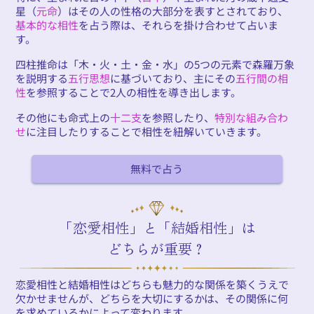
星（
元命
）はその人の性格の大部分を表すとされており、
基本的な相性
を占う際は、それらを掛け合わせて占いま
す。
四柱推命は「木・火・土・金・水」の5つの元素で森羅万象
を説明する
五行思想
に基づいており、主にその
五行間の相
性
を参照することで2人の相性を導き出します。
その他にも命式上の
十二支
を参照したり、
特別な組み合わ
せ
に注目したりすることで相性を紐解いていきます。
無料で占う
「恋愛相性」と「結婚相性」は
どちらが重要？
恋愛相性と結婚相性はどちらも魅力的な関係を築くうえで
欠かせませんが、どちらを大切にするかは、その関係に何
を求めているかによって変わります。