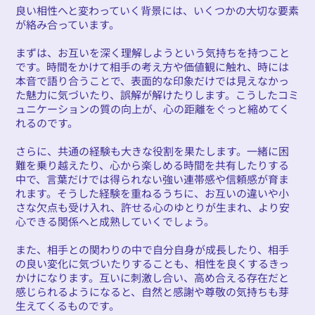
良い相性へと変わっていく背景には、いくつかの大切な要素
が絡み合っています。
まずは、お互いを深く理解しようという気持ちを持つこと
です。時間をかけて相手の考え方や価値観に触れ、時には
本音で語り合うことで、表面的な印象だけでは見えなかっ
た魅力に気づいたり、誤解が解けたりします。こうしたコミ
ュニケーションの質の向上が、心の距離をぐっと縮めてく
れるのです。
さらに、共通の経験も大きな役割を果たします。一緒に困
難を乗り越えたり、心から楽しめる時間を共有したりする
中で、言葉だけでは得られない強い連帯感や信頼感が育ま
れます。そうした経験を重ねるうちに、お互いの違いや小
さな欠点も受け入れ、許せる心のゆとりが生まれ、より安
心できる関係へと成熟していくでしょう。
また、相手との関わりの中で自分自身が成長したり、相手
の良い変化に気づいたりすることも、相性を良くするきっ
かけになります。互いに刺激し合い、高め合える存在だと
感じられるようになると、自然と感謝や尊敬の気持ちも芽
生えてくるものです。