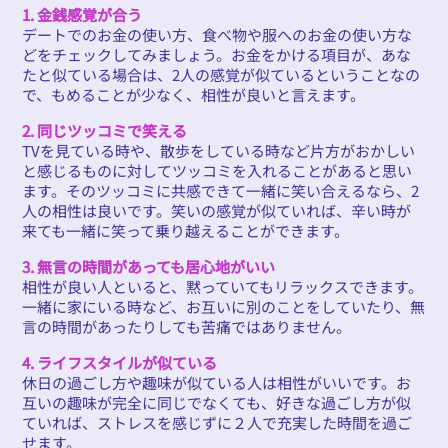
1. 金銭感覚が合う
デートでのお金の使い方、食べ物や服へのお金の使い方な
どをチェックしてみましょう。お金をかける項目が、あな
たと似ている場合は、2人の感覚が似ているということなの
で、もめることが少なく、相性が良いと言えます。
2. 同じツッコミで笑える
TVを見ている時や、散歩をしている時など片方がおかしい
と感じるものに対してツッコミを入れることがあると思い
ます。そのツッコミに共感できて一緒に笑い合えるなら、2
人の相性は良いです。笑いの感覚が似ていれば、辛い時が
来ても一緒に笑って乗り越えることができます。
3. 無言の時間があっても居心地がいい
相性が良い人といると、黙っていてもリラックスできます。
一緒に家にいる時など、お互いに別のことをしていたり、無
言の時間があったりしても苦痛ではありません。
4. ライフスタイルが似ている
休日の過ごし方や趣味が似ている人は相性がいいです。お
互いの趣味が完全に同じでなくても、好きな過ごし方が似
ていれば、ストレスを感じずに２人で充実した時間を過ご
せます。