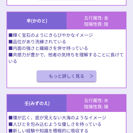
五行属性: 金
辛(かのと)
陰陽性質: 陰
■輝く宝石のようにきらびやかなイメージ
■品位があり洗練されている
■内面の強さと繊細さを併せ持っている
■共感力が豊かで、他者の気持ちを理解することに長けて
いる
もっと詳しく見る
五行属性: 水
壬(みずのえ)
陰陽性質: 陽
■懐が広く、底が見えない大海のようなイメージ
■人びとを包み込むような優しさを持っている
■新しい経験や知識を積極的に吸収する