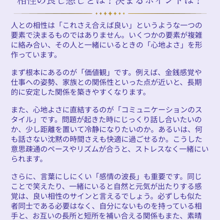
人との相性は「これさえ合えば良い」というような一つの
要素で決まるものではありません。いくつかの要素が複雑
に絡み合い、その人と一緒にいるときの「心地よさ」を形
作っています。
まず根本にあるのが「価値観」です。例えば、金銭感覚や
仕事への姿勢、家族との関係性といった点が近いと、長期
的に安定した関係を築きやすくなります。
また、心地よさに直結するのが「コミュニケーションのス
タイル」です。問題が起きた時にじっくり話し合いたいの
か、少し距離を置いて冷静になりたいのか。あるいは、何
も話さない沈黙の時間さえも快適に過ごせるか。こうした
意思疎通のペースやリズムが合うと、ストレスなく一緒にい
られます。
さらに、言葉にしにくい「感情の波長」も重要です。同じ
ことで笑えたり、一緒にいると自然と元気が出たりする感
覚は、良い相性のサインと言えるでしょう。必ずしも似た
者同士である必要はなく、自分にないものを持っている相
手と、お互いの長所と短所を補い合える関係もまた、素晴