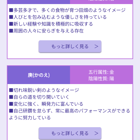
■多芸多才で、多くの食物が育つ田畑のようなイメージ
■人びとを包み込むような優しさを持っている
■新しい経験や知識を積極的に吸収する
■周囲の人々に安らぎを与える存在
もっと詳しく見る
五行属性: 金
庚(かのえ)
陰陽性質: 陽
■切れ味鋭い剣のようなイメージ
■自らの道を切り開いていく
■変化に強く、瞬発力に富んでいる
■自己研鑽を怠らず、常に最高のパフォーマンスができる
ように努力している
もっと詳しく見る