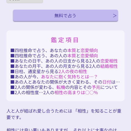
無料で占う
鑑定項目
四柱推命で占う、あなたの
本質
と
恋愛傾向
四柱推命で占う、あの人の
本質
と
恋愛傾向
あなたの日干、あの人の日支から見る2人の
恋愛相性
あなたの月干、あの人の月支から見る2人の
結婚相性
日柱、通変星から見る
2人の夜の相性
あの人が今、
あなたに抱く気持ちとは…？
あの人とあなたの関係が大きく変わる、その
日付
は…
2人の関係が変わる、
転機
の内容とその
予兆
について
2人の相性度…2人の
相性の高まりは○○%
人と人が結ばれ愛し合うためには 「相性」を知ることが重
要です。
相性には良い悪いもありますが、 それ以上に大事なのは、