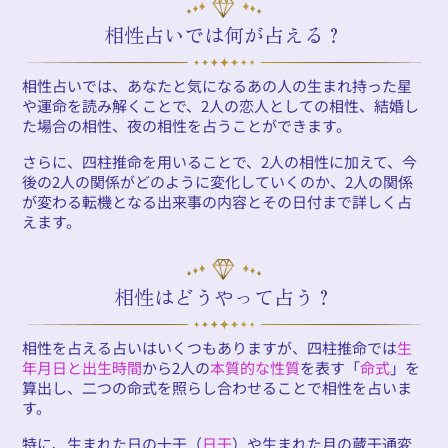
相性占いでは何が占える？
相性占いでは、あなたと気になるあの人の生まれ持った星
や運命を読み解くことで、2人の恋人としての相性、結婚し
た場合の相性、夜の相性を占うことができます。
さらに、四柱推命を用いることで、2人の相性に加えて、今
後の2人の関係がどのように変化していくのか、2人の関係
が変わる転機となる出来事の内容とその日付まで詳しく占
えます。
相性はどうやって占う？
相性を占える占いはいくつもありますが、四柱推命では
生
年月日と出生時間
から2人の
本質的な性質
を表す「
命式
」を
算出し、二つの命式を照らし合わせることで相性を占いま
す。
特に、生まれた日の十干（
日干
）や生まれた月の蔵干通変