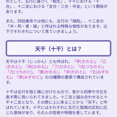
のとして、五行に基づく「相生」、十干における「干
合」、十二支における「支合・三合・半会」という関係が
あります。
また、四柱推命では他にも、五行の「相剋」、十二支の
「冲・刑・害・破」と呼ばれる特殊な相性があります。以
下でそれぞれについて見ていきましょう。
天干（十干）とは？
天干は十干（じっかん）とも呼ばれ、
「甲(きのえ)」「乙
(きのと)」「丙(ひのえ)」「丁(ひのと)」「戊(つちのえ)」
「己(つちのと)」「庚(かのえ)」「辛(かのと)」「壬(みずの
え)」「癸(みずのと)
」の10種類の要素で構成されていま
す。
十干は五行を陰と陽に分けたもので、昔から四季や方位を
表す際に用いられてきました。十二支と組み合わせると十
干十二支となり、その際に上に来ることから「天干」と呼
ばれています。十干にはそれぞれに五行と陰陽の区別に応
じた意味があり、その人の性格や特徴を表しています。