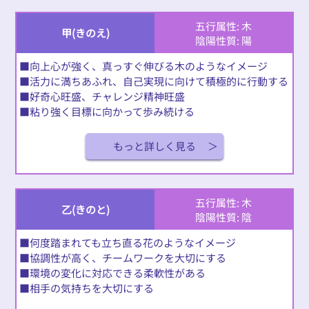
五行属性: 木
甲(きのえ)
陰陽性質: 陽
■向上心が強く、真っすぐ伸びる木のようなイメージ
■活力に満ちあふれ、自己実現に向けて積極的に行動する
■好奇心旺盛、チャレンジ精神旺盛
■粘り強く目標に向かって歩み続ける
もっと詳しく見る
五行属性: 木
乙(きのと)
陰陽性質: 陰
■何度踏まれても立ち直る花のようなイメージ
■協調性が高く、チームワークを大切にする
■環境の変化に対応できる柔軟性がある
■相手の気持ちを大切にする