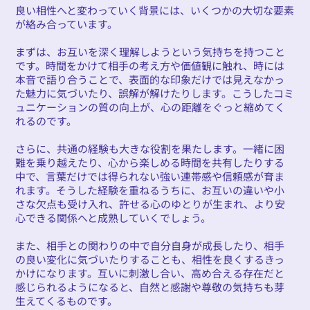
良い相性へと変わっていく背景には、いくつかの大切な要素
が絡み合っています。
まずは、お互いを深く理解しようという気持ちを持つこと
です。時間をかけて相手の考え方や価値観に触れ、時には
本音で語り合うことで、表面的な印象だけでは見えなかっ
た魅力に気づいたり、誤解が解けたりします。こうしたコミ
ュニケーションの質の向上が、心の距離をぐっと縮めてく
れるのです。
さらに、共通の経験も大きな役割を果たします。一緒に困
難を乗り越えたり、心から楽しめる時間を共有したりする
中で、言葉だけでは得られない強い連帯感や信頼感が育ま
れます。そうした経験を重ねるうちに、お互いの違いや小
さな欠点も受け入れ、許せる心のゆとりが生まれ、より安
心できる関係へと成熟していくでしょう。
また、相手との関わりの中で自分自身が成長したり、相手
の良い変化に気づいたりすることも、相性を良くするきっ
かけになります。互いに刺激し合い、高め合える存在だと
感じられるようになると、自然と感謝や尊敬の気持ちも芽
生えてくるものです。