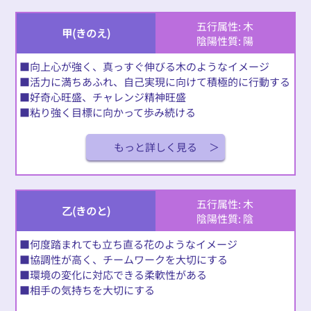
五行属性: 木
甲(きのえ)
陰陽性質: 陽
■向上心が強く、真っすぐ伸びる木のようなイメージ
■活力に満ちあふれ、自己実現に向けて積極的に行動する
■好奇心旺盛、チャレンジ精神旺盛
■粘り強く目標に向かって歩み続ける
もっと詳しく見る
五行属性: 木
乙(きのと)
陰陽性質: 陰
■何度踏まれても立ち直る花のようなイメージ
■協調性が高く、チームワークを大切にする
■環境の変化に対応できる柔軟性がある
■相手の気持ちを大切にする