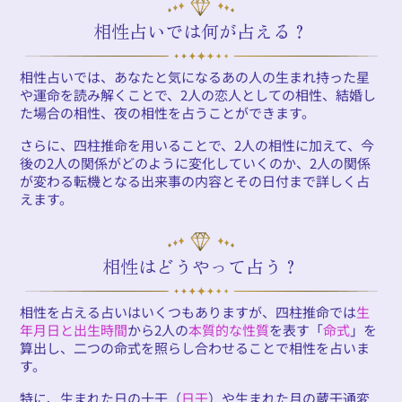
相性占いでは何が占える？
相性占いでは、あなたと気になるあの人の生まれ持った星
や運命を読み解くことで、2人の恋人としての相性、結婚し
た場合の相性、夜の相性を占うことができます。
さらに、四柱推命を用いることで、2人の相性に加えて、今
後の2人の関係がどのように変化していくのか、2人の関係
が変わる転機となる出来事の内容とその日付まで詳しく占
えます。
相性はどうやって占う？
相性を占える占いはいくつもありますが、四柱推命では
生
年月日と出生時間
から2人の
本質的な性質
を表す「
命式
」を
算出し、二つの命式を照らし合わせることで相性を占いま
す。
特に、生まれた日の十干（
日干
）や生まれた月の蔵干通変