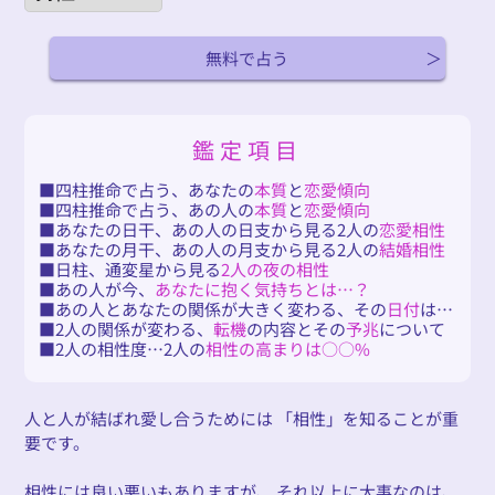
無料で占う
鑑定項目
四柱推命で占う、あなたの
本質
と
恋愛傾向
四柱推命で占う、あの人の
本質
と
恋愛傾向
あなたの日干、あの人の日支から見る2人の
恋愛相性
あなたの月干、あの人の月支から見る2人の
結婚相性
日柱、通変星から見る
2人の夜の相性
あの人が今、
あなたに抱く気持ちとは…？
あの人とあなたの関係が大きく変わる、その
日付
は…
2人の関係が変わる、
転機
の内容とその
予兆
について
2人の相性度…2人の
相性の高まりは○○%
人と人が結ばれ愛し合うためには 「相性」を知ることが重
要です。
相性には良い悪いもありますが、 それ以上に大事なのは、