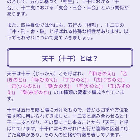
のとして、五行に基づく「相生」、十干における「干
合」、十二支における「支合・三合・半会」という関係が
あります。
また、四柱推命では他にも、五行の「相剋」、十二支の
「冲・刑・害・破」と呼ばれる特殊な相性があります。以
下でそれぞれについて見ていきましょう。
天干（十干）とは？
天干は十干（じっかん）とも呼ばれ、
「甲(きのえ)」「乙
(きのと)」「丙(ひのえ)」「丁(ひのと)」「戊(つちのえ)」
「己(つちのと)」「庚(かのえ)」「辛(かのと)」「壬(みずの
え)」「癸(みずのと)
」の10種類の要素で構成されていま
す。
十干は五行を陰と陽に分けたもので、昔から四季や方位を
表す際に用いられてきました。十二支と組み合わせると十
干十二支となり、その際に上に来ることから「天干」と呼
ばれています。十干にはそれぞれに五行と陰陽の区別に応
じた意味があり、その人の性格や特徴を表しています。