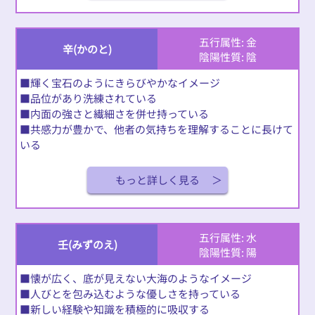
五行属性: 金
辛(かのと)
陰陽性質: 陰
■輝く宝石のようにきらびやかなイメージ
■品位があり洗練されている
■内面の強さと繊細さを併せ持っている
■共感力が豊かで、他者の気持ちを理解することに長けて
いる
もっと詳しく見る
五行属性: 水
壬(みずのえ)
陰陽性質: 陽
■懐が広く、底が見えない大海のようなイメージ
■人びとを包み込むような優しさを持っている
■新しい経験や知識を積極的に吸収する