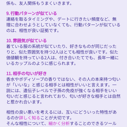
係も、友人関係もうまくいきます。
9. 行動パターンが似ている
連絡を取るタイミングや、デートに行きたい頻度など、無
理に合わせようとしていなくても、行動パターンが似ている
のは、相性が良い証拠です。
10. 雰囲気が似ている
着ている服の系統が似ていたり、好きなものが同じだった
りと、似た雰囲気を持つ2人はとても相性が良いです。似た
価値観を持っている2人は、付き合いたてでも、長年一緒に
いるカップルのように感じられます。
11. 相手の匂いが好き
香水やボディソープの香りではない、その人の本来持つ匂い
が「いいな」と感じる相手とは相性がいいと言えます。一
説には、遺伝子レベルで子孫の免疫が強くなる相手をいい
匂いだと感じると言われており、匂いが好きな相手とは自然
と惹かれ合います。
相性の良い悪いを考えるには、互いにどういった特性があ
るのか
詳しく知る
ことが大切です。
そんな相性について、
細かく分析
することのできるツール