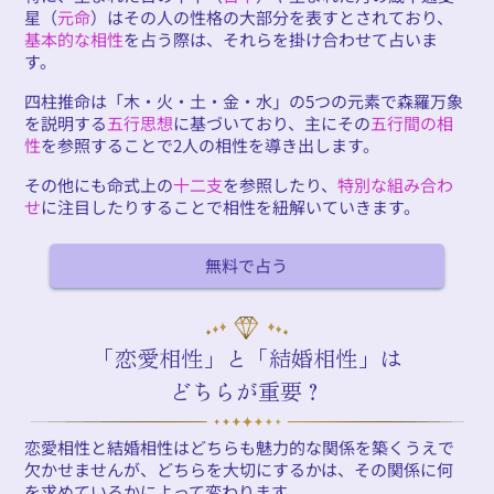
星（
元命
）はその人の性格の大部分を表すとされており、
基本的な相性
を占う際は、それらを掛け合わせて占いま
す。
四柱推命は「木・火・土・金・水」の5つの元素で森羅万象
を説明する
五行思想
に基づいており、主にその
五行間の相
性
を参照することで2人の相性を導き出します。
その他にも命式上の
十二支
を参照したり、
特別な組み合わ
せ
に注目したりすることで相性を紐解いていきます。
無料で占う
「恋愛相性」と「結婚相性」は
どちらが重要？
恋愛相性と結婚相性はどちらも魅力的な関係を築くうえで
欠かせませんが、どちらを大切にするかは、その関係に何
を求めているかによって変わります。