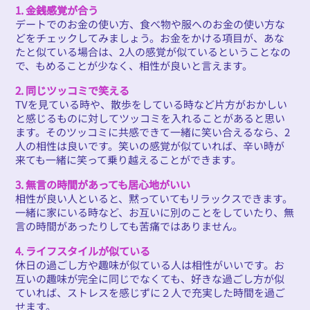
1. 金銭感覚が合う
デートでのお金の使い方、食べ物や服へのお金の使い方な
どをチェックしてみましょう。お金をかける項目が、あな
たと似ている場合は、2人の感覚が似ているということなの
で、もめることが少なく、相性が良いと言えます。
2. 同じツッコミで笑える
TVを見ている時や、散歩をしている時など片方がおかしい
と感じるものに対してツッコミを入れることがあると思い
ます。そのツッコミに共感できて一緒に笑い合えるなら、2
人の相性は良いです。笑いの感覚が似ていれば、辛い時が
来ても一緒に笑って乗り越えることができます。
3. 無言の時間があっても居心地がいい
相性が良い人といると、黙っていてもリラックスできます。
一緒に家にいる時など、お互いに別のことをしていたり、無
言の時間があったりしても苦痛ではありません。
4. ライフスタイルが似ている
休日の過ごし方や趣味が似ている人は相性がいいです。お
互いの趣味が完全に同じでなくても、好きな過ごし方が似
ていれば、ストレスを感じずに２人で充実した時間を過ご
せます。