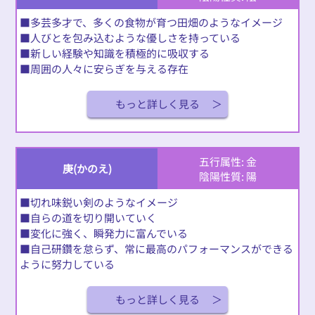
■多芸多才で、多くの食物が育つ田畑のようなイメージ
■人びとを包み込むような優しさを持っている
■新しい経験や知識を積極的に吸収する
■周囲の人々に安らぎを与える存在
もっと詳しく見る
五行属性: 金
庚(かのえ)
陰陽性質: 陽
■切れ味鋭い剣のようなイメージ
■自らの道を切り開いていく
■変化に強く、瞬発力に富んでいる
■自己研鑽を怠らず、常に最高のパフォーマンスができる
ように努力している
もっと詳しく見る