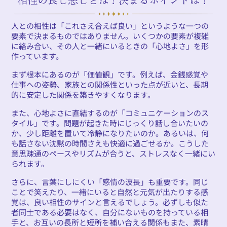
人との相性は「これさえ合えば良い」というような一つの
要素で決まるものではありません。いくつかの要素が複雑
に絡み合い、その人と一緒にいるときの「心地よさ」を形
作っています。
まず根本にあるのが「価値観」です。例えば、金銭感覚や
仕事への姿勢、家族との関係性といった点が近いと、長期
的に安定した関係を築きやすくなります。
また、心地よさに直結するのが「コミュニケーションのス
タイル」です。問題が起きた時にじっくり話し合いたいの
か、少し距離を置いて冷静になりたいのか。あるいは、何
も話さない沈黙の時間さえも快適に過ごせるか。こうした
意思疎通のペースやリズムが合うと、ストレスなく一緒にい
られます。
さらに、言葉にしにくい「感情の波長」も重要です。同じ
ことで笑えたり、一緒にいると自然と元気が出たりする感
覚は、良い相性のサインと言えるでしょう。必ずしも似た
者同士である必要はなく、自分にないものを持っている相
手と、お互いの長所と短所を補い合える関係もまた、素晴