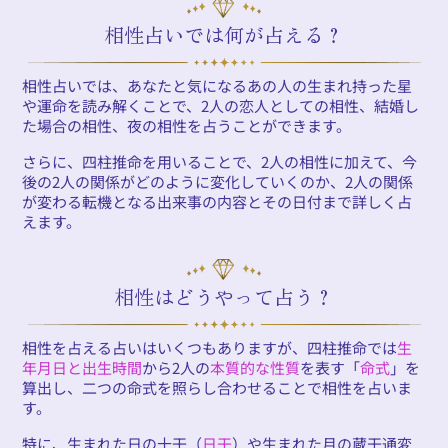
相性占いでは何が占える？
相性占いでは、あなたと気になるあの人の生まれ持った星
や運命を読み解くことで、2人の恋人としての相性、結婚し
た場合の相性、夜の相性を占うことができます。
さらに、四柱推命を用いることで、2人の相性に加えて、今
後の2人の関係がどのように変化していくのか、2人の関係
が変わる転機となる出来事の内容とその日付まで詳しく占
えます。
相性はどうやって占う？
相性を占える占いはいくつもありますが、四柱推命では
生
年月日と出生時間
から2人の
本質的な性質
を表す「
命式
」を
算出し、二つの命式を照らし合わせることで相性を占いま
す。
特に、生まれた日の十干（
日干
）や生まれた月の蔵干通変