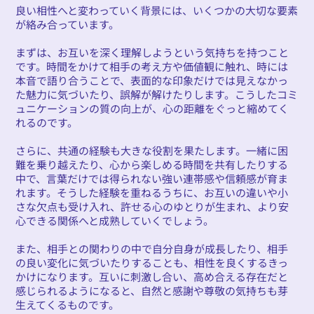
良い相性へと変わっていく背景には、いくつかの大切な要素
が絡み合っています。
まずは、お互いを深く理解しようという気持ちを持つこと
です。時間をかけて相手の考え方や価値観に触れ、時には
本音で語り合うことで、表面的な印象だけでは見えなかっ
た魅力に気づいたり、誤解が解けたりします。こうしたコミ
ュニケーションの質の向上が、心の距離をぐっと縮めてく
れるのです。
さらに、共通の経験も大きな役割を果たします。一緒に困
難を乗り越えたり、心から楽しめる時間を共有したりする
中で、言葉だけでは得られない強い連帯感や信頼感が育ま
れます。そうした経験を重ねるうちに、お互いの違いや小
さな欠点も受け入れ、許せる心のゆとりが生まれ、より安
心できる関係へと成熟していくでしょう。
また、相手との関わりの中で自分自身が成長したり、相手
の良い変化に気づいたりすることも、相性を良くするきっ
かけになります。互いに刺激し合い、高め合える存在だと
感じられるようになると、自然と感謝や尊敬の気持ちも芽
生えてくるものです。