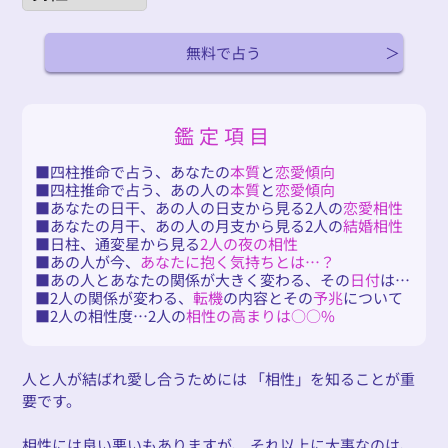
無料で占う
鑑定項目
四柱推命で占う、あなたの
本質
と
恋愛傾向
四柱推命で占う、あの人の
本質
と
恋愛傾向
あなたの日干、あの人の日支から見る2人の
恋愛相性
あなたの月干、あの人の月支から見る2人の
結婚相性
日柱、通変星から見る
2人の夜の相性
あの人が今、
あなたに抱く気持ちとは…？
あの人とあなたの関係が大きく変わる、その
日付
は…
2人の関係が変わる、
転機
の内容とその
予兆
について
2人の相性度…2人の
相性の高まりは○○%
人と人が結ばれ愛し合うためには 「相性」を知ることが重
要です。
相性には良い悪いもありますが、 それ以上に大事なのは、