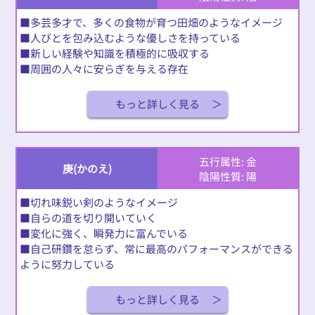
■多芸多才で、多くの食物が育つ田畑のようなイメージ
■人びとを包み込むような優しさを持っている
■新しい経験や知識を積極的に吸収する
■周囲の人々に安らぎを与える存在
もっと詳しく見る
五行属性: 金
庚(かのえ)
陰陽性質: 陽
■切れ味鋭い剣のようなイメージ
■自らの道を切り開いていく
■変化に強く、瞬発力に富んでいる
■自己研鑽を怠らず、常に最高のパフォーマンスができる
ように努力している
もっと詳しく見る