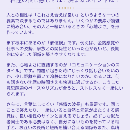
人との相性は「これさえ合えば良い」というような一つの
要素で決まるものではありません。いくつかの要素が複雑
に絡み合い、その人と一緒にいるときの「心地よさ」を形
作っています。
まず根本にあるのが「価値観」です。例えば、金銭感覚や
仕事への姿勢、家族との関係性といった点が近いと、長期
的に安定した関係を築きやすくなります。
また、心地よさに直結するのが「コミュニケーションのス
タイル」です。問題が起きた時にじっくり話し合いたいの
か、少し距離を置いて冷静になりたいのか。あるいは、何
も話さない沈黙の時間さえも快適に過ごせるか。こうした
意思疎通のペースやリズムが合うと、ストレスなく一緒にい
られます。
さらに、言葉にしにくい「感情の波長」も重要です。同じ
ことで笑えたり、一緒にいると自然と元気が出たりする感
覚は、良い相性のサインと言えるでしょう。必ずしも似た
者同士である必要はなく、自分にないものを持っている相
手と、お互いの長所と短所を補い合える関係もまた、素晴