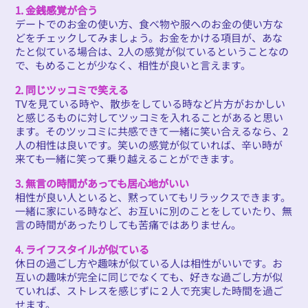
1. 金銭感覚が合う
デートでのお金の使い方、食べ物や服へのお金の使い方な
どをチェックしてみましょう。お金をかける項目が、あな
たと似ている場合は、2人の感覚が似ているということなの
で、もめることが少なく、相性が良いと言えます。
2. 同じツッコミで笑える
TVを見ている時や、散歩をしている時など片方がおかしい
と感じるものに対してツッコミを入れることがあると思い
ます。そのツッコミに共感できて一緒に笑い合えるなら、2
人の相性は良いです。笑いの感覚が似ていれば、辛い時が
来ても一緒に笑って乗り越えることができます。
3. 無言の時間があっても居心地がいい
相性が良い人といると、黙っていてもリラックスできます。
一緒に家にいる時など、お互いに別のことをしていたり、無
言の時間があったりしても苦痛ではありません。
4. ライフスタイルが似ている
休日の過ごし方や趣味が似ている人は相性がいいです。お
互いの趣味が完全に同じでなくても、好きな過ごし方が似
ていれば、ストレスを感じずに２人で充実した時間を過ご
せます。