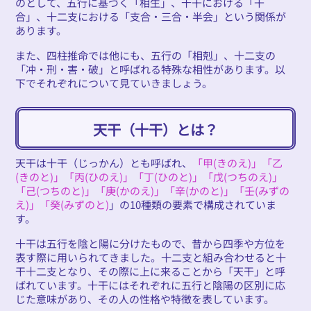
のとして、五行に基づく「相生」、十干における「干
合」、十二支における「支合・三合・半会」という関係が
あります。
また、四柱推命では他にも、五行の「相剋」、十二支の
「冲・刑・害・破」と呼ばれる特殊な相性があります。以
下でそれぞれについて見ていきましょう。
天干（十干）とは？
天干は十干（じっかん）とも呼ばれ、
「甲(きのえ)」「乙
(きのと)」「丙(ひのえ)」「丁(ひのと)」「戊(つちのえ)」
「己(つちのと)」「庚(かのえ)」「辛(かのと)」「壬(みずの
え)」「癸(みずのと)
」の10種類の要素で構成されていま
す。
十干は五行を陰と陽に分けたもので、昔から四季や方位を
表す際に用いられてきました。十二支と組み合わせると十
干十二支となり、その際に上に来ることから「天干」と呼
ばれています。十干にはそれぞれに五行と陰陽の区別に応
じた意味があり、その人の性格や特徴を表しています。