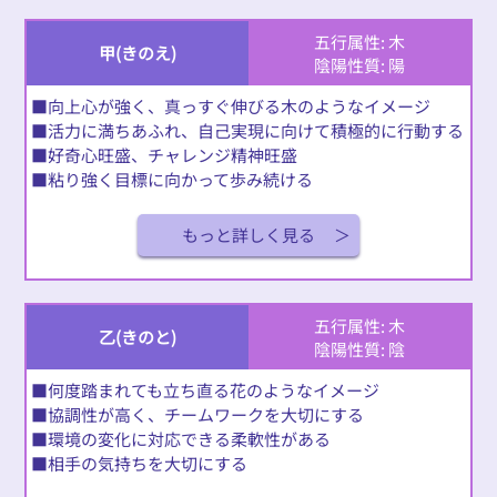
五行属性: 木
甲(きのえ)
陰陽性質: 陽
■向上心が強く、真っすぐ伸びる木のようなイメージ
■活力に満ちあふれ、自己実現に向けて積極的に行動する
■好奇心旺盛、チャレンジ精神旺盛
■粘り強く目標に向かって歩み続ける
もっと詳しく見る
五行属性: 木
乙(きのと)
陰陽性質: 陰
■何度踏まれても立ち直る花のようなイメージ
■協調性が高く、チームワークを大切にする
■環境の変化に対応できる柔軟性がある
■相手の気持ちを大切にする