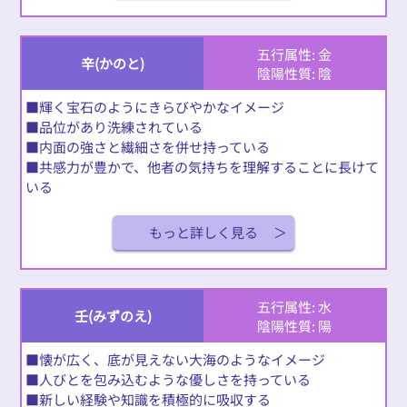
五行属性: 金
辛(かのと)
陰陽性質: 陰
■輝く宝石のようにきらびやかなイメージ
■品位があり洗練されている
■内面の強さと繊細さを併せ持っている
■共感力が豊かで、他者の気持ちを理解することに長けて
いる
もっと詳しく見る
五行属性: 水
壬(みずのえ)
陰陽性質: 陽
■懐が広く、底が見えない大海のようなイメージ
■人びとを包み込むような優しさを持っている
■新しい経験や知識を積極的に吸収する