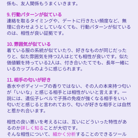
係も、友人関係もうまくいきます。
9. 行動パターンが似ている
連絡を取るタイミングや、デートに行きたい頻度など、無
理に合わせようとしていなくても、行動パターンが似ている
のは、相性が良い証拠です。
10. 雰囲気が似ている
着ている服の系統が似ていたり、好きなものが同じだった
りと、似た雰囲気を持つ2人はとても相性が良いです。似た
価値観を持っている2人は、付き合いたてでも、長年一緒に
いるカップルのように感じられます。
11. 相手の匂いが好き
香水やボディソープの香りではない、その人の本来持つ匂い
が「いいな」と感じる相手とは相性がいいと言えます。一
説には、遺伝子レベルで子孫の免疫が強くなる相手をいい
匂いだと感じると言われており、匂いが好きな相手とは自然
と惹かれ合います。
相性の良い悪いを考えるには、互いにどういった特性があ
るのか
詳しく知る
ことが大切です。
そんな相性について、
細かく分析
することのできるツール