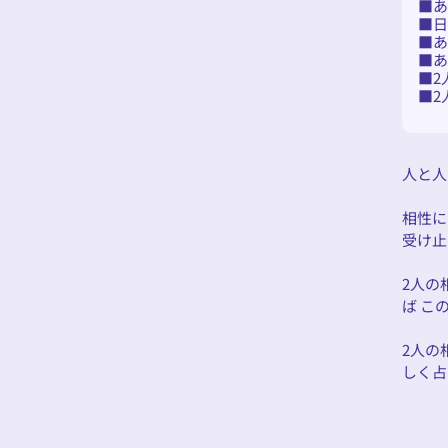
あ
2
2
人と人
相性に
受け止
2人の
ば こ
2人の
しく占