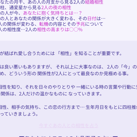
なたの月干、あの人の月支から見る2人の
結婚相性
日柱、通変星から見る
2人の夜の相性
あの人が今、
あなたに抱く気持ちとは…？
あの人とあなたの関係が大きく変わる、その
日付
は…
人の関係が変わる、
転機
の内容とその
予兆
について
人の相性度…2人の
相性の高まりは○○%
が結ばれ愛し合うためには 「相性」を知ることが重要です。
は良い悪いもありますが、 それ以上に大事なのは、 2人の「今」
め、どういう形の 関係性が2人にとって最良なのか見極める事。
相性を知り、それを日々のやりとりや 一緒にいる時の言葉や行動に
の関係は、2人だけの温かなものに なっていきます。
相性、相手の気持ち、この恋の行方まで… 生年月日をもとに四柱推
っていきましょう。
今すぐあの人との相性を占う