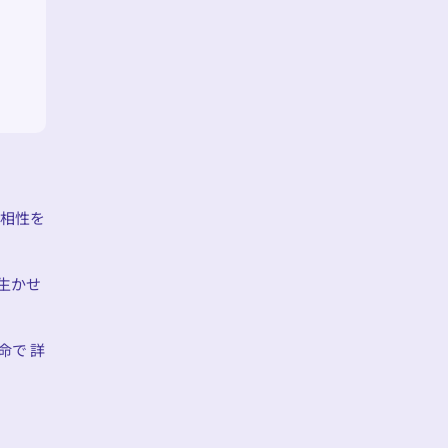
の相性を
生かせ
命で 詳