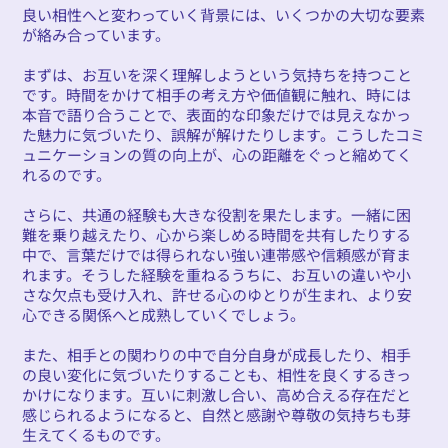
良い相性へと変わっていく背景には、いくつかの大切な要素
が絡み合っています。
まずは、お互いを深く理解しようという気持ちを持つこと
です。時間をかけて相手の考え方や価値観に触れ、時には
本音で語り合うことで、表面的な印象だけでは見えなかっ
た魅力に気づいたり、誤解が解けたりします。こうしたコミ
ュニケーションの質の向上が、心の距離をぐっと縮めてく
れるのです。
さらに、共通の経験も大きな役割を果たします。一緒に困
難を乗り越えたり、心から楽しめる時間を共有したりする
中で、言葉だけでは得られない強い連帯感や信頼感が育ま
れます。そうした経験を重ねるうちに、お互いの違いや小
さな欠点も受け入れ、許せる心のゆとりが生まれ、より安
心できる関係へと成熟していくでしょう。
また、相手との関わりの中で自分自身が成長したり、相手
の良い変化に気づいたりすることも、相性を良くするきっ
かけになります。互いに刺激し合い、高め合える存在だと
感じられるようになると、自然と感謝や尊敬の気持ちも芽
生えてくるものです。