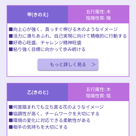
五行属性: 木
甲(きのえ)
陰陽性質: 陽
■向上心が強く、真っすぐ伸びる木のようなイメージ
■活力に満ちあふれ、自己実現に向けて積極的に行動する
■好奇心旺盛、チャレンジ精神旺盛
■粘り強く目標に向かって歩み続ける
もっと詳しく見る
五行属性: 木
乙(きのと)
陰陽性質: 陰
■何度踏まれても立ち直る花のようなイメージ
■協調性が高く、チームワークを大切にする
■環境の変化に対応できる柔軟性がある
■相手の気持ちを大切にする