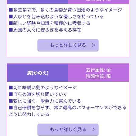
■多芸多才で、多くの食物が育つ田畑のようなイメージ
■人びとを包み込むような優しさを持っている
■新しい経験や知識を積極的に吸収する
■周囲の人々に安らぎを与える存在
もっと詳しく見る
五行属性: 金
庚(かのえ)
陰陽性質: 陽
■切れ味鋭い剣のようなイメージ
■自らの道を切り開いていく
■変化に強く、瞬発力に富んでいる
■自己研鑽を怠らず、常に最高のパフォーマンスができる
ように努力している
もっと詳しく見る