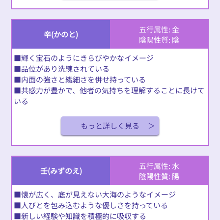
五行属性: 金
辛(かのと)
陰陽性質: 陰
■輝く宝石のようにきらびやかなイメージ
■品位があり洗練されている
■内面の強さと繊細さを併せ持っている
■共感力が豊かで、他者の気持ちを理解することに長けて
いる
もっと詳しく見る
五行属性: 水
壬(みずのえ)
陰陽性質: 陽
■懐が広く、底が見えない大海のようなイメージ
■人びとを包み込むような優しさを持っている
■新しい経験や知識を積極的に吸収する