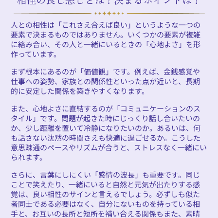
人との相性は「これさえ合えば良い」というような一つの
要素で決まるものではありません。いくつかの要素が複雑
に絡み合い、その人と一緒にいるときの「心地よさ」を形
作っています。
まず根本にあるのが「価値観」です。例えば、金銭感覚や
仕事への姿勢、家族との関係性といった点が近いと、長期
的に安定した関係を築きやすくなります。
また、心地よさに直結するのが「コミュニケーションのス
タイル」です。問題が起きた時にじっくり話し合いたいの
か、少し距離を置いて冷静になりたいのか。あるいは、何
も話さない沈黙の時間さえも快適に過ごせるか。こうした
意思疎通のペースやリズムが合うと、ストレスなく一緒にい
られます。
さらに、言葉にしにくい「感情の波長」も重要です。同じ
ことで笑えたり、一緒にいると自然と元気が出たりする感
覚は、良い相性のサインと言えるでしょう。必ずしも似た
者同士である必要はなく、自分にないものを持っている相
手と、お互いの長所と短所を補い合える関係もまた、素晴