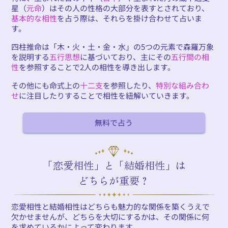
星（
元命
）はその人の性格の大部分を表すとされており、
基本的な相性
を占う際は、それらを掛け合わせて占いま
す。
四柱推命は「木・火・土・金・水」の5つの元素で森羅万象
を説明する
五行思想
に基づいており、主にその
五行間の相
性
を参照することで2人の相性を導き出します。
その他にも命式上の
十二支
を参照したり、
特別な組み合わ
せ
に注目したりすることで相性を紐解いていきます。
無料で占う
「恋愛相性」と「結婚相性」は
どちらが重要？
恋愛相性と結婚相性はどちらも魅力的な関係を築くうえで
欠かせませんが、どちらを大切にするかは、その関係に何
を求めているかによって変わります。