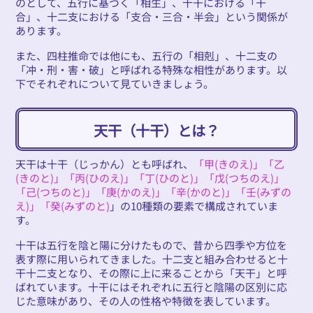
のとして、五行に基づく「相生」、十干における「干
合」、十二支における「支合・三合・半会」という関係が
あります。
また、四柱推命では他にも、五行の「相剋」、十二支の
「冲・刑・害・破」と呼ばれる特殊な相性があります。以
下でそれぞれについて見ていきましょう。
天干（十干）とは？
天干は十干（じっかん）とも呼ばれ、
「甲(きのえ)」「乙
(きのと)」「丙(ひのえ)」「丁(ひのと)」「戊(つちのえ)」
「己(つちのと)」「庚(かのえ)」「辛(かのと)」「壬(みずの
え)」「癸(みずのと)
」の10種類の要素で構成されていま
す。
十干は五行を陰と陽に分けたもので、昔から四季や方位を
表す際に用いられてきました。十二支と組み合わせると十
干十二支となり、その際に上に来ることから「天干」と呼
ばれています。十干にはそれぞれに五行と陰陽の区別に応
じた意味があり、その人の性格や特徴を表しています。