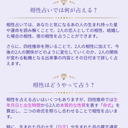
相性占いでは何が占える？
相性占いでは、あなたと気になるあの人の生まれ持った星
や運命を読み解くことで、2人の恋人としての相性、結婚し
た場合の相性、夜の相性を占うことができます。
さらに、四柱推命を用いることで、2人の相性に加えて、今
後の2人の関係がどのように変化していくのか、2人の関係
が変わる転機となる出来事の内容とその日付まで詳しく占
えます。
相性はどうやって占う？
相性を占える占いはいくつもありますが、四柱推命では
生
年月日と出生時間
から2人の
本質的な性質
を表す「
命式
」を
算出し、二つの命式を照らし合わせることで相性を占いま
す。
特に、生まれた日の十干（
日干
）や生まれた月の蔵干通変