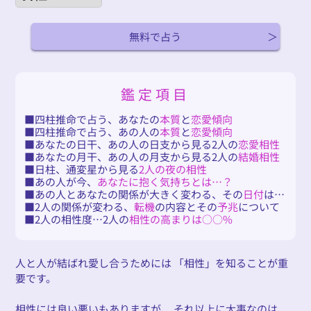
無料で占う
鑑定項目
四柱推命で占う、あなたの
本質
と
恋愛傾向
四柱推命で占う、あの人の
本質
と
恋愛傾向
あなたの日干、あの人の日支から見る2人の
恋愛相性
あなたの月干、あの人の月支から見る2人の
結婚相性
日柱、通変星から見る
2人の夜の相性
あの人が今、
あなたに抱く気持ちとは…？
あの人とあなたの関係が大きく変わる、その
日付
は…
2人の関係が変わる、
転機
の内容とその
予兆
について
2人の相性度…2人の
相性の高まりは○○%
人と人が結ばれ愛し合うためには 「相性」を知ることが重
要です。
相性には良い悪いもありますが、 それ以上に大事なのは、