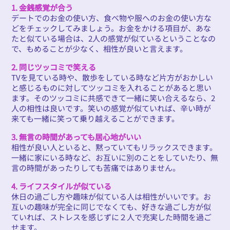
1. 金銭感覚が合う
デートでのお金の使い方、食べ物や服へのお金の使い方な
どをチェックしてみましょう。お金をかける項目が、あな
たと似ている場合は、2人の感覚が似ているということなの
で、もめることが少なく、相性が良いと言えます。
2. 同じツッコミで笑える
TVを見ている時や、散歩をしている時など片方がおかしい
と感じるものに対してツッコミを入れることがあると思い
ます。そのツッコミに共感できて一緒に笑い合えるなら、2
人の相性は良いです。笑いの感覚が似ていれば、辛い時が
来ても一緒に笑って乗り越えることができます。
3. 無言の時間があっても居心地がいい
相性が良い人といると、黙っていてもリラックスできます。
一緒に家にいる時など、お互いに別のことをしていたり、無
言の時間があったりしても苦痛ではありません。
4. ライフスタイルが似ている
休日の過ごし方や趣味が似ている人は相性がいいです。お
互いの趣味が完全に同じでなくても、好きな過ごし方が似
ていれば、ストレスを感じずに２人で充実した時間を過ご
せます。