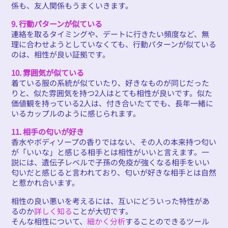
係も、友人関係もうまくいきます。
9. 行動パターンが似ている
連絡を取るタイミングや、デートに行きたい頻度など、無
理に合わせようとしていなくても、行動パターンが似ている
のは、相性が良い証拠です。
10. 雰囲気が似ている
着ている服の系統が似ていたり、好きなものが同じだった
りと、似た雰囲気を持つ2人はとても相性が良いです。似た
価値観を持っている2人は、付き合いたてでも、長年一緒に
いるカップルのように感じられます。
11. 相手の匂いが好き
香水やボディソープの香りではない、その人の本来持つ匂い
が「いいな」と感じる相手とは相性がいいと言えます。一
説には、遺伝子レベルで子孫の免疫が強くなる相手をいい
匂いだと感じると言われており、匂いが好きな相手とは自然
と惹かれ合います。
相性の良い悪いを考えるには、互いにどういった特性があ
るのか
詳しく知る
ことが大切です。
そんな相性について、
細かく分析
することのできるツール