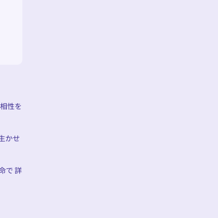
の相性を
生かせ
命で 詳