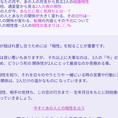
なたの月干、あの人の月支から見る2人の
結婚相性
日柱、通変星から見る
2人の夜の相性
あの人が今、
あなたに抱く気持ちとは…？
あの人とあなたの関係が大きく変わる、その
日付
は…
人の関係が変わる、
転機
の内容とその
予兆
について
人の相性度…2人の
相性の高まりは○○%
が結ばれ愛し合うためには 「相性」を知ることが重要です。
は良い悪いもありますが、 それ以上に大事なのは、 2人の「今」
め、どういう形の 関係性が2人にとって最良なのか見極める事。
相性を知り、それを日々のやりとりや 一緒にいる時の言葉や行動に
の関係は、2人だけの温かなものに なっていきます。
相性、相手の気持ち、この恋の行方まで… 生年月日をもとに四柱推
っていきましょう。
今すぐあの人との相性を占う