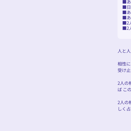
あ
2
2
人と人
相性に
受け止
2人の
ば こ
2人の
しく占