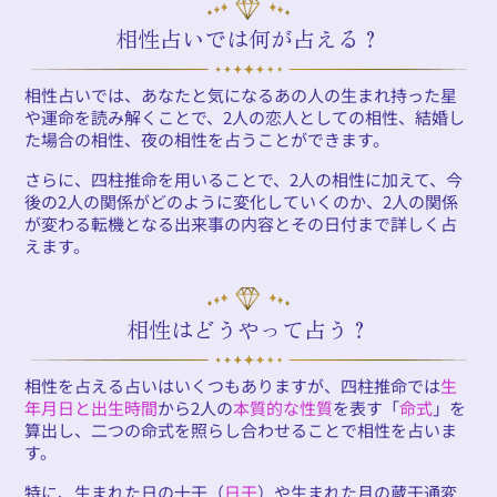
相性占いでは何が占える？
相性占いでは、あなたと気になるあの人の生まれ持った星
や運命を読み解くことで、2人の恋人としての相性、結婚し
た場合の相性、夜の相性を占うことができます。
さらに、四柱推命を用いることで、2人の相性に加えて、今
後の2人の関係がどのように変化していくのか、2人の関係
が変わる転機となる出来事の内容とその日付まで詳しく占
えます。
相性はどうやって占う？
相性を占える占いはいくつもありますが、四柱推命では
生
年月日と出生時間
から2人の
本質的な性質
を表す「
命式
」を
算出し、二つの命式を照らし合わせることで相性を占いま
す。
特に、生まれた日の十干（
日干
）や生まれた月の蔵干通変