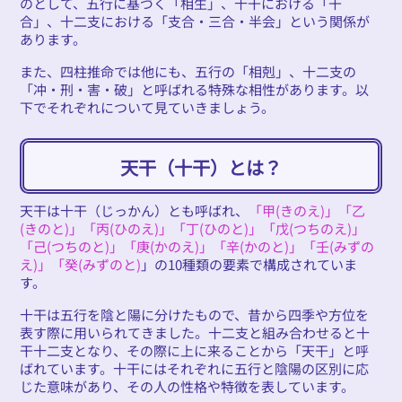
のとして、五行に基づく「相生」、十干における「干
合」、十二支における「支合・三合・半会」という関係が
あります。
また、四柱推命では他にも、五行の「相剋」、十二支の
「冲・刑・害・破」と呼ばれる特殊な相性があります。以
下でそれぞれについて見ていきましょう。
天干（十干）とは？
天干は十干（じっかん）とも呼ばれ、
「甲(きのえ)」「乙
(きのと)」「丙(ひのえ)」「丁(ひのと)」「戊(つちのえ)」
「己(つちのと)」「庚(かのえ)」「辛(かのと)」「壬(みずの
え)」「癸(みずのと)
」の10種類の要素で構成されていま
す。
十干は五行を陰と陽に分けたもので、昔から四季や方位を
表す際に用いられてきました。十二支と組み合わせると十
干十二支となり、その際に上に来ることから「天干」と呼
ばれています。十干にはそれぞれに五行と陰陽の区別に応
じた意味があり、その人の性格や特徴を表しています。