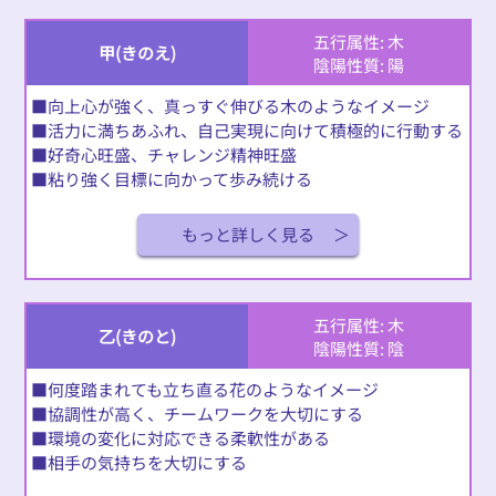
五行属性: 木
甲(きのえ)
陰陽性質: 陽
■向上心が強く、真っすぐ伸びる木のようなイメージ
■活力に満ちあふれ、自己実現に向けて積極的に行動する
■好奇心旺盛、チャレンジ精神旺盛
■粘り強く目標に向かって歩み続ける
もっと詳しく見る
五行属性: 木
乙(きのと)
陰陽性質: 陰
■何度踏まれても立ち直る花のようなイメージ
■協調性が高く、チームワークを大切にする
■環境の変化に対応できる柔軟性がある
■相手の気持ちを大切にする