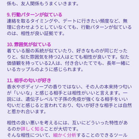
係も、友人関係もうまくいきます。
9. 行動パターンが似ている
連絡を取るタイミングや、デートに行きたい頻度など、無
理に合わせようとしていなくても、行動パターンが似ている
のは、相性が良い証拠です。
10. 雰囲気が似ている
着ている服の系統が似ていたり、好きなものが同じだった
りと、似た雰囲気を持つ2人はとても相性が良いです。似た
価値観を持っている2人は、付き合いたてでも、長年一緒に
いるカップルのように感じられます。
11. 相手の匂いが好き
香水やボディソープの香りではない、その人の本来持つ匂い
が「いいな」と感じる相手とは相性がいいと言えます。一
説には、遺伝子レベルで子孫の免疫が強くなる相手をいい
匂いだと感じると言われており、匂いが好きな相手とは自然
と惹かれ合います。
相性の良い悪いを考えるには、互いにどういった特性があ
るのか
詳しく知る
ことが大切です。
そんな相性について、
細かく分析
することのできるツール