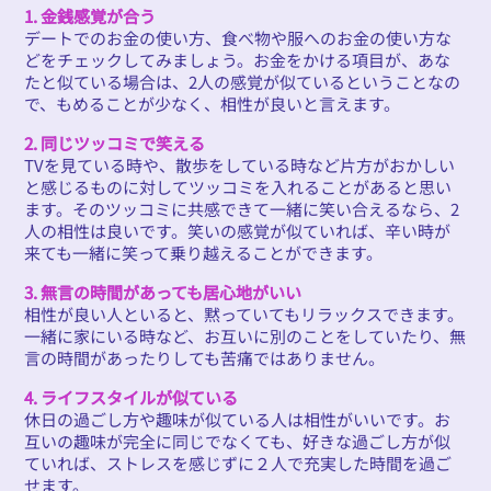
1. 金銭感覚が合う
デートでのお金の使い方、食べ物や服へのお金の使い方な
どをチェックしてみましょう。お金をかける項目が、あな
たと似ている場合は、2人の感覚が似ているということなの
で、もめることが少なく、相性が良いと言えます。
2. 同じツッコミで笑える
TVを見ている時や、散歩をしている時など片方がおかしい
と感じるものに対してツッコミを入れることがあると思い
ます。そのツッコミに共感できて一緒に笑い合えるなら、2
人の相性は良いです。笑いの感覚が似ていれば、辛い時が
来ても一緒に笑って乗り越えることができます。
3. 無言の時間があっても居心地がいい
相性が良い人といると、黙っていてもリラックスできます。
一緒に家にいる時など、お互いに別のことをしていたり、無
言の時間があったりしても苦痛ではありません。
4. ライフスタイルが似ている
休日の過ごし方や趣味が似ている人は相性がいいです。お
互いの趣味が完全に同じでなくても、好きな過ごし方が似
ていれば、ストレスを感じずに２人で充実した時間を過ご
せます。