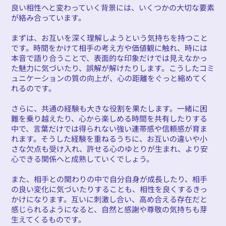
良い相性へと変わっていく背景には、いくつかの大切な要素
が絡み合っています。
まずは、お互いを深く理解しようという気持ちを持つこと
です。時間をかけて相手の考え方や価値観に触れ、時には
本音で語り合うことで、表面的な印象だけでは見えなかっ
た魅力に気づいたり、誤解が解けたりします。こうしたコミ
ュニケーションの質の向上が、心の距離をぐっと縮めてく
れるのです。
さらに、共通の経験も大きな役割を果たします。一緒に困
難を乗り越えたり、心から楽しめる時間を共有したりする
中で、言葉だけでは得られない強い連帯感や信頼感が育ま
れます。そうした経験を重ねるうちに、お互いの違いや小
さな欠点も受け入れ、許せる心のゆとりが生まれ、より安
心できる関係へと成熟していくでしょう。
また、相手との関わりの中で自分自身が成長したり、相手
の良い変化に気づいたりすることも、相性を良くするきっ
かけになります。互いに刺激し合い、高め合える存在だと
感じられるようになると、自然と感謝や尊敬の気持ちも芽
生えてくるものです。