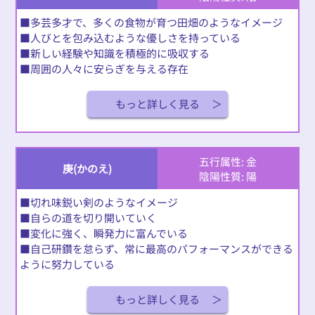
■多芸多才で、多くの食物が育つ田畑のようなイメージ
■人びとを包み込むような優しさを持っている
■新しい経験や知識を積極的に吸収する
■周囲の人々に安らぎを与える存在
もっと詳しく見る
五行属性: 金
庚(かのえ)
陰陽性質: 陽
■切れ味鋭い剣のようなイメージ
■自らの道を切り開いていく
■変化に強く、瞬発力に富んでいる
■自己研鑽を怠らず、常に最高のパフォーマンスができる
ように努力している
もっと詳しく見る