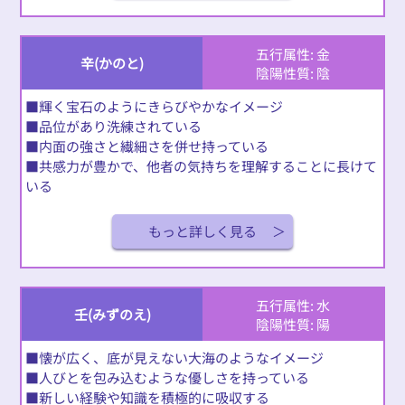
五行属性: 金
辛(かのと)
陰陽性質: 陰
■輝く宝石のようにきらびやかなイメージ
■品位があり洗練されている
■内面の強さと繊細さを併せ持っている
■共感力が豊かで、他者の気持ちを理解することに長けて
いる
もっと詳しく見る
五行属性: 水
壬(みずのえ)
陰陽性質: 陽
■懐が広く、底が見えない大海のようなイメージ
■人びとを包み込むような優しさを持っている
■新しい経験や知識を積極的に吸収する