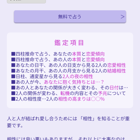
無料で占う
鑑定項目
四柱推命で占う、あなたの
本質
と
恋愛傾向
四柱推命で占う、あの人の
本質
と
恋愛傾向
あなたの日干、あの人の日支から見る2人の
恋愛相性
あなたの月干、あの人の月支から見る2人の
結婚相性
日柱、通変星から見る
2人の夜の相性
あの人が今、
あなたに抱く気持ちとは…？
あの人とあなたの関係が大きく変わる、その
日付
は…
2人の関係が変わる、
転機
の内容とその
予兆
について
2人の相性度…2人の
相性の高まりは○○%
人と人が結ばれ愛し合うためには 「相性」を知ることが重
要です。
相性には良い悪いもありますが、 それ以上に大事なのは、