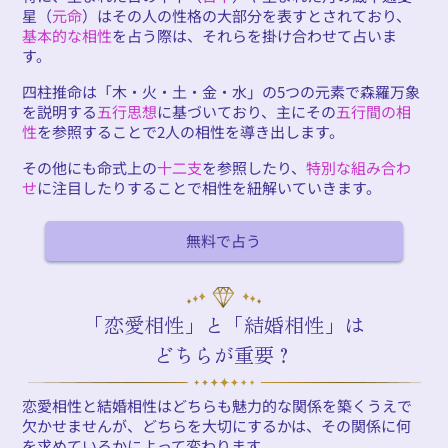
星（
元命
）はその人の性格の大部分を表すとされており、
基本的な相性
を占う際は、それらを掛け合わせて占いま
す。
四柱推命は「木・火・土・金・水」の5つの元素で森羅万象
を説明する
五行思想
に基づいており、主にその
五行間の相
性
を参照することで2人の相性を導き出します。
その他にも命式上の
十二支
を参照したり、
特別な組み合わ
せ
に注目したりすることで相性を紐解いていきます。
無料で占う
「恋愛相性」と「結婚相性」は
どちらが重要？
恋愛相性と結婚相性はどちらも魅力的な関係を築くうえで
欠かせませんが、どちらを大切にするかは、その関係に何
を求めているかによって変わります。