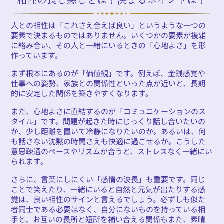
人との相性は「これさえ合えば良い」というような一つの
要素で決まるものではありません。いくつかの要素が複雑
に絡み合い、その人と一緒にいるときの「心地よさ」を形
作っています。
まず根本にあるのが「価値観」です。例えば、金銭感覚や
仕事への姿勢、家族との関係性といった点が近いと、長期
的に安定した関係を築きやすくなります。
また、心地よさに直結するのが「コミュニケーションのス
タイル」です。問題が起きた時にじっくり話し合いたいの
か、少し距離を置いて冷静になりたいのか。あるいは、何
も話さない沈黙の時間さえも快適に過ごせるか。こうした
意思疎通のペースやリズムが合うと、ストレスなく一緒にい
られます。
さらに、言葉にしにくい「感情の波長」も重要です。同じ
ことで笑えたり、一緒にいると自然と元気が出たりする感
覚は、良い相性のサインと言えるでしょう。必ずしも似た
者同士である必要はなく、自分にないものを持っている相
手と、お互いの長所と短所を補い合える関係もまた、素晴