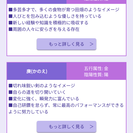
■多芸多才で、多くの食物が育つ田畑のようなイメージ
■人びとを包み込むような優しさを持っている
■新しい経験や知識を積極的に吸収する
■周囲の人々に安らぎを与える存在
もっと詳しく見る
五行属性: 金
庚(かのえ)
陰陽性質: 陽
■切れ味鋭い剣のようなイメージ
■自らの道を切り開いていく
■変化に強く、瞬発力に富んでいる
■自己研鑽を怠らず、常に最高のパフォーマンスができる
ように努力している
もっと詳しく見る