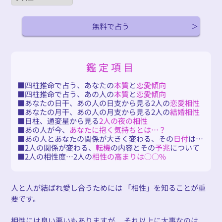
無料で占う
鑑定項目
四柱推命で占う、あなたの
本質
と
恋愛傾向
四柱推命で占う、あの人の
本質
と
恋愛傾向
あなたの日干、あの人の日支から見る2人の
恋愛相性
あなたの月干、あの人の月支から見る2人の
結婚相性
日柱、通変星から見る
2人の夜の相性
あの人が今、
あなたに抱く気持ちとは…？
あの人とあなたの関係が大きく変わる、その
日付
は…
2人の関係が変わる、
転機
の内容とその
予兆
について
2人の相性度…2人の
相性の高まりは○○%
人と人が結ばれ愛し合うためには 「相性」を知ることが重
要です。
相性には良い悪いもありますが、 それ以上に大事なのは、