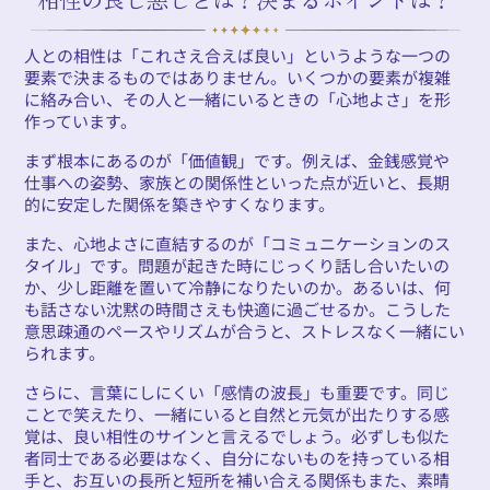
人との相性は「これさえ合えば良い」というような一つの
要素で決まるものではありません。いくつかの要素が複雑
に絡み合い、その人と一緒にいるときの「心地よさ」を形
作っています。
まず根本にあるのが「価値観」です。例えば、金銭感覚や
仕事への姿勢、家族との関係性といった点が近いと、長期
的に安定した関係を築きやすくなります。
また、心地よさに直結するのが「コミュニケーションのス
タイル」です。問題が起きた時にじっくり話し合いたいの
か、少し距離を置いて冷静になりたいのか。あるいは、何
も話さない沈黙の時間さえも快適に過ごせるか。こうした
意思疎通のペースやリズムが合うと、ストレスなく一緒にい
られます。
さらに、言葉にしにくい「感情の波長」も重要です。同じ
ことで笑えたり、一緒にいると自然と元気が出たりする感
覚は、良い相性のサインと言えるでしょう。必ずしも似た
者同士である必要はなく、自分にないものを持っている相
手と、お互いの長所と短所を補い合える関係もまた、素晴