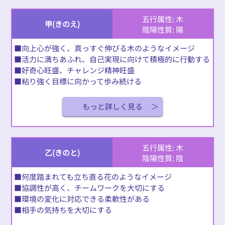
五行属性: 木
甲(きのえ)
陰陽性質: 陽
■向上心が強く、真っすぐ伸びる木のようなイメージ
■活力に満ちあふれ、自己実現に向けて積極的に行動する
■好奇心旺盛、チャレンジ精神旺盛
■粘り強く目標に向かって歩み続ける
もっと詳しく見る
五行属性: 木
乙(きのと)
陰陽性質: 陰
■何度踏まれても立ち直る花のようなイメージ
■協調性が高く、チームワークを大切にする
■環境の変化に対応できる柔軟性がある
■相手の気持ちを大切にする