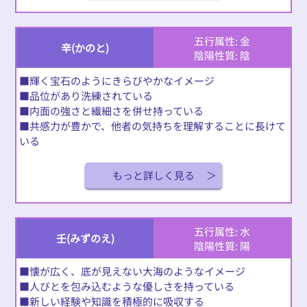
五行属性: 金
辛(かのと)
陰陽性質: 陰
■輝く宝石のようにきらびやかなイメージ
■品位があり洗練されている
■内面の強さと繊細さを併せ持っている
■共感力が豊かで、他者の気持ちを理解することに長けて
いる
もっと詳しく見る
五行属性: 水
壬(みずのえ)
陰陽性質: 陽
■懐が広く、底が見えない大海のようなイメージ
■人びとを包み込むような優しさを持っている
■新しい経験や知識を積極的に吸収する