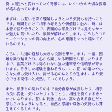
良い相性へと変わっていく背景には、いくつかの大切な要素
が絡み合っています。
まずは、お互いを深く理解しようという気持ちを持つこと
です。時間をかけて相手の考え方や価値観に触れ、時には
本音で語り合うことで、表面的な印象だけでは見えなかっ
た魅力に気づいたり、誤解が解けたりします。こうしたコミ
ュニケーションの質の向上が、心の距離をぐっと縮めてく
れるのです。
さらに、共通の経験も大きな役割を果たします。一緒に困
難を乗り越えたり、心から楽しめる時間を共有したりする
中で、言葉だけでは得られない強い連帯感や信頼感が育ま
れます。そうした経験を重ねるうちに、お互いの違いや小
さな欠点も受け入れ、許せる心のゆとりが生まれ、より安
心できる関係へと成熟していくでしょう。
また、相手との関わりの中で自分自身が成長したり、相手
の良い変化に気づいたりすることも、相性を良くするきっ
かけになります。互いに刺激し合い、高め合える存在だと
感じられるようになると、自然と感謝や尊敬の気持ちも芽
生えてくるものです。