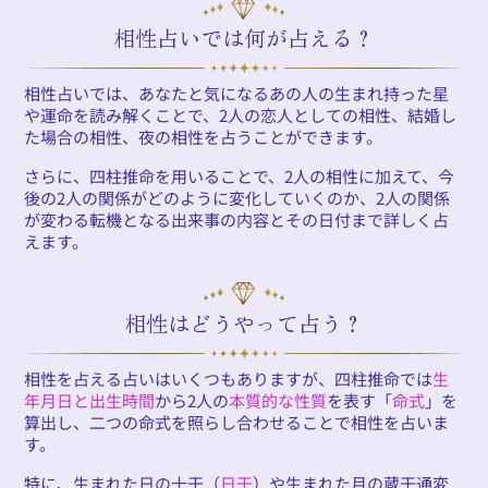
相性占いでは何が占える？
相性占いでは、あなたと気になるあの人の生まれ持った星
や運命を読み解くことで、2人の恋人としての相性、結婚し
た場合の相性、夜の相性を占うことができます。
さらに、四柱推命を用いることで、2人の相性に加えて、今
後の2人の関係がどのように変化していくのか、2人の関係
が変わる転機となる出来事の内容とその日付まで詳しく占
えます。
相性はどうやって占う？
相性を占える占いはいくつもありますが、四柱推命では
生
年月日と出生時間
から2人の
本質的な性質
を表す「
命式
」を
算出し、二つの命式を照らし合わせることで相性を占いま
す。
特に、生まれた日の十干（
日干
）や生まれた月の蔵干通変