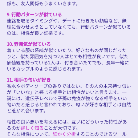
係も、友人関係もうまくいきます。
9. 行動パターンが似ている
連絡を取るタイミングや、デートに行きたい頻度など、無
理に合わせようとしていなくても、行動パターンが似ている
のは、相性が良い証拠です。
10. 雰囲気が似ている
着ている服の系統が似ていたり、好きなものが同じだった
りと、似た雰囲気を持つ2人はとても相性が良いです。似た
価値観を持っている2人は、付き合いたてでも、長年一緒に
いるカップルのように感じられます。
11. 相手の匂いが好き
香水やボディソープの香りではない、その人の本来持つ匂い
が「いいな」と感じる相手とは相性がいいと言えます。一
説には、遺伝子レベルで子孫の免疫が強くなる相手をいい
匂いだと感じると言われており、匂いが好きな相手とは自然
と惹かれ合います。
相性の良い悪いを考えるには、互いにどういった特性があ
るのか
詳しく知る
ことが大切です。
そんな相性について、
細かく分析
することのできるツール