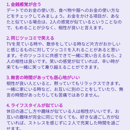
1. 金銭感覚が合う
デートでのお金の使い方、食べ物や服へのお金の使い方な
どをチェックしてみましょう。お金をかける項目が、あな
たと似ている場合は、2人の感覚が似ているということなの
で、もめることが少なく、相性が良いと言えます。
2. 同じツッコミで笑える
TVを見ている時や、散歩をしている時など片方がおかしい
と感じるものに対してツッコミを入れることがあると思い
ます。そのツッコミに共感できて一緒に笑い合えるなら、2
人の相性は良いです。笑いの感覚が似ていれば、辛い時が
来ても一緒に笑って乗り越えることができます。
3. 無言の時間があっても居心地がいい
相性が良い人といると、黙っていてもリラックスできます。
一緒に家にいる時など、お互いに別のことをしていたり、無
言の時間があったりしても苦痛ではありません。
4. ライフスタイルが似ている
休日の過ごし方や趣味が似ている人は相性がいいです。お
互いの趣味が完全に同じでなくても、好きな過ごし方が似
ていれば、ストレスを感じずに２人で充実した時間を過ご
せます。