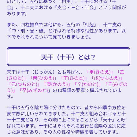
のとして、五行に基づく「相生」、十干における「干
合」、十二支における「支合・三合・半会」という関係が
あります。
また、四柱推命では他にも、五行の「相剋」、十二支の
「冲・刑・害・破」と呼ばれる特殊な相性があります。以
下でそれぞれについて見ていきましょう。
天干（十干）とは？
天干は十干（じっかん）とも呼ばれ、
「甲(きのえ)」「乙
(きのと)」「丙(ひのえ)」「丁(ひのと)」「戊(つちのえ)」
「己(つちのと)」「庚(かのえ)」「辛(かのと)」「壬(みずの
え)」「癸(みずのと)
」の10種類の要素で構成されていま
す。
十干は五行を陰と陽に分けたもので、昔から四季や方位を
表す際に用いられてきました。十二支と組み合わせると十
干十二支となり、その際に上に来ることから「天干」と呼
ばれています。十干にはそれぞれに五行と陰陽の区別に応
じた意味があり、その人の性格や特徴を表しています。