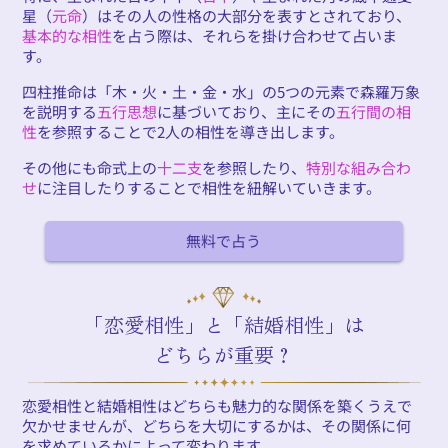
星（
元命
）はその人の性格の大部分を表すとされており、
基本的な相性
を占う際は、それらを掛け合わせて占いま
す。
四柱推命は「木・火・土・金・水」の5つの元素で森羅万象
を説明する
五行思想
に基づいており、主にその
五行間の相
性
を参照することで2人の相性を導き出します。
その他にも命式上の
十二支
を参照したり、
特別な組み合わ
せ
に注目したりすることで相性を紐解いていきます。
無料で占う
「恋愛相性」と「結婚相性」は
どちらが重要？
恋愛相性と結婚相性はどちらも魅力的な関係を築くうえで
欠かせませんが、どちらを大切にするかは、その関係に何
を求めているかによって変わります。