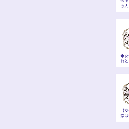
今あ
の人
◆女
れと
【女
恋は