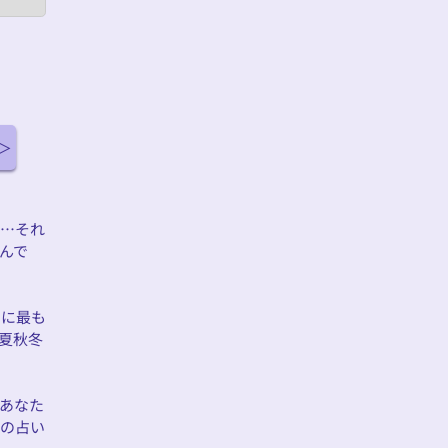
……それ
んで
のに最も
夏秋冬
あなた
洋の占い