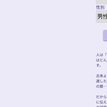
性別
人は「
はどん
す。
古来よ
適した
の暦…
だから
に伝え