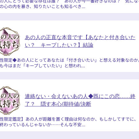
の人にとって必要な存在は誰？ あの人が今一番好きなのは？ 気にな
の心の内を暴き、知りたいことも知るべき...
あの人の正直な本音です【あなたと付き合いた
い？ キープしたい？】結論
性限定◆あの人にとってあなたは「付き合いたい」と想える対象なのか
も今はまだ「キープしていたい」と想われ...
連絡ない・会えないあの人◆既にこの恋……終
了？ 隠す本心/期待値/決断
性限定鑑定】あの人が距離を置く理由は何なのか、もしかしてすでに、
終わっているんじゃないか……そんな不安...