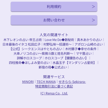
利用規約
お問い合わせ
人気の関連サイト
木下レオンの占い 帝王占術
Love Me Do◆数秘術
真木あかりの占い
｜
｜
｜
日本最後のイタコ 松田広子
村野弘味～招運術～
アポロン山崎の占い
｜
｜
｜
【公式】シークエンスはやともの占い
木村藤子◆幸せの条件
｜
｜
大串ノリコの占い～紫微斗数と姓名判断～
マヤ暦占い
｜
｜
詳解ホロスコープ
ホロスコープ【彌彌告の占い】
｜
｜
四柱推命◆ほしよみ堂の占い
水晶玉子【マンダリン占星術】
｜
｜
新宿の母◆公式占い
｜
関連サービス
MINORI
TECH MANIA
せきらら-Sekirara-
｜
｜
特定商取引法に基づく表記
(C) Rensa Co., Ltd.