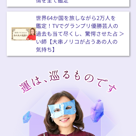
情を全て鑑定
世界64か国を旅しながら2万人を
鑑定！TVでグランプリ優勝芸人の
過去も当て尽くし、驚愕させた占
い師【大串ノリコが占うあの人の
気持ち】