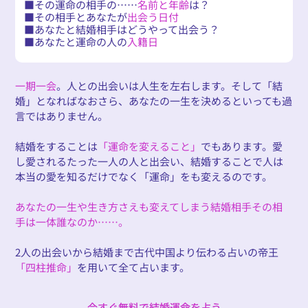
その運命の相手の……
名前と年齢
は？
その相手とあなたが
出会う日付
あなたと結婚相手はどうやって出会う？
あなたと運命の人の
入籍日
一期一会
。人との出会いは人生を左右します。そして「結
婚」となればなおさら、あなたの一生を決めるといっても過
言ではありません。
結婚をすることは
「運命を変えること」
でもあります。愛
し愛されるたった一人の人と出会い、結婚することで人は
本当の愛を知るだけでなく「運命」をも変えるのです。
あなたの一生や生き方さえも変えてしまう結婚相手その相
手は一体誰なのか……。
2人の出会いから結婚まで古代中国より伝わる占いの帝王
「四柱推命」
を用いて全て占います。
今すぐ無料で結婚運命を占う
今すぐ無料で結婚運命を占う