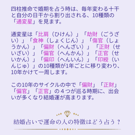
四柱推命で婚期を占う時は、毎年変わる十干
と自分の日干から割り出される、10種類の
「
通変星
」を見ます。
通変星は「
比肩
（ひけん）」「
劫財
（ごうざ
い）」「
食神
（しょくじん）」「
傷官
（しょ
うかん）」「
偏財
（へんざい）」 「
正財
（せ
いざい）」「
偏官
（へんかん）」「
正官
（せ
いかん）」「
偏印
（へんいん）」「
印綬
（い
んじゅ）」の10種類が1年ごとに移り変わり、
10年かけて一周します。
この10年のサイクルの中で「
偏財
」「
正財
」
「
偏官
」「
正官
」の４つが巡る時期に、出会
いが多くなり結婚運が高まります。
結婚占いで運命の人の特徴はどう占う？