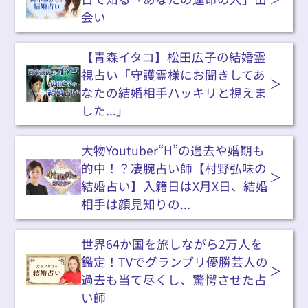
会い
【青森イタコ】松田広子の結婚霊
視占い「守護霊様にお聞きしてあ
なたの結婚相手ハッキリと視えま
した...」
大物Youtuber“H”の過去や婚期も
的中！？凄腕占い師【村野弘味の
結婚占い】入籍日はX月X日、結婚
相手は顔見知りの...
世界64か国を旅しながら2万人を
鑑定！TVでグランプリ優勝芸人の
過去も当て尽くし、驚愕させた占
い師