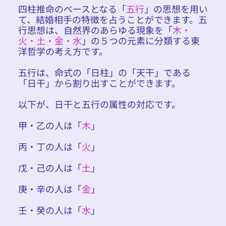
四柱推命のベースとなる「
五行
」の思想を用い
て、結婚相手の特徴を占うことができます。五
行思想は、自然界のあらゆる現象を「
木・
火・土・金・水
」の５つの元素に分類する東
洋哲学の考え方です。
五行は、命式の「日柱」の「天干」である
「日干」から割り出すことができます。
以下が、日干と五行の属性の対応です。
甲・乙の人は「
木
」
丙・丁の人は「
火
」
戊・己の人は「
土
」
庚・辛の人は「
金
」
壬・癸の人は「
水
」