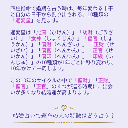
四柱推命で婚期を占う時は、毎年変わる十干
と自分の日干から割り出される、10種類の
「
通変星
」を見ます。
通変星は「
比肩
（ひけん）」「
劫財
（ごうざ
い）」「
食神
（しょくじん）」「
傷官
（しょ
うかん）」「
偏財
（へんざい）」 「
正財
（せ
いざい）」「
偏官
（へんかん）」「
正官
（せ
いかん）」「
偏印
（へんいん）」「
印綬
（い
んじゅ）」の10種類が1年ごとに移り変わり、
10年かけて一周します。
この10年のサイクルの中で「
偏財
」「
正財
」
「
偏官
」「
正官
」の４つが巡る時期に、出会
いが多くなり結婚運が高まります。
結婚占いで運命の人の特徴はどう占う？