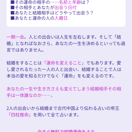
その運命の相手の……
名前と年齢
は？
その相手とあなたが
出会う日付
あなたと結婚相手はどうやって出会う？
あなたと運命の人の
入籍日
一期一会
。人との出会いは人生を左右します。そして「結
婚」となればなおさら、あなたの一生を決めるといっても過
言ではありません。
結婚をすることは
「運命を変えること」
でもあります。愛
し愛されるたった一人の人と出会い、結婚することで人は
本当の愛を知るだけでなく「運命」をも変えるのです。
あなたの一生や生き方さえも変えてしまう結婚相手その相
手は一体誰なのか……。
2人の出会いから結婚まで古代中国より伝わる占いの帝王
「四柱推命」
を用いて全て占います。
今すぐ無料で結婚運命を占う
今すぐ無料で結婚運命を占う