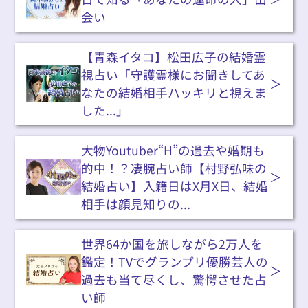
会い
【青森イタコ】松田広子の結婚霊
視占い「守護霊様にお聞きしてあ
なたの結婚相手ハッキリと視えま
した...」
大物Youtuber“H”の過去や婚期も
的中！？凄腕占い師【村野弘味の
結婚占い】入籍日はX月X日、結婚
相手は顔見知りの...
世界64か国を旅しながら2万人を
鑑定！TVでグランプリ優勝芸人の
過去も当て尽くし、驚愕させた占
い師