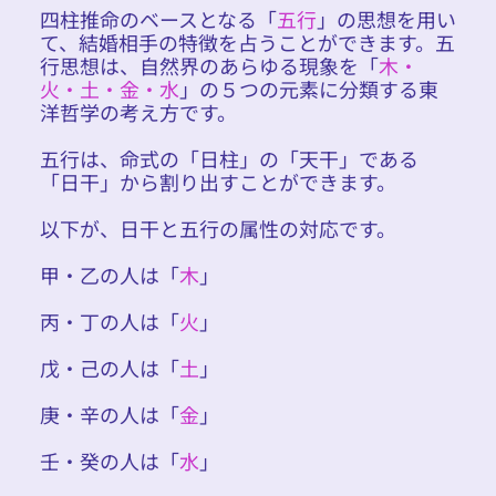
四柱推命のベースとなる「
五行
」の思想を用い
て、結婚相手の特徴を占うことができます。五
行思想は、自然界のあらゆる現象を「
木・
火・土・金・水
」の５つの元素に分類する東
洋哲学の考え方です。
五行は、命式の「日柱」の「天干」である
「日干」から割り出すことができます。
以下が、日干と五行の属性の対応です。
甲・乙の人は「
木
」
丙・丁の人は「
火
」
戊・己の人は「
土
」
庚・辛の人は「
金
」
壬・癸の人は「
水
」