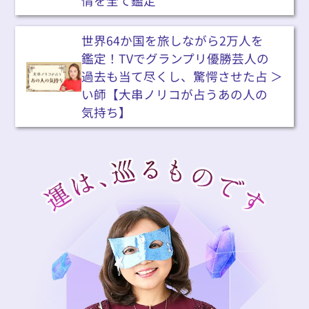
情を全て鑑定
世界64か国を旅しながら2万人を
鑑定！TVでグランプリ優勝芸人の
過去も当て尽くし、驚愕させた占
い師【大串ノリコが占うあの人の
気持ち】