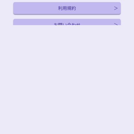
利用規約
お問い合わせ
人気の関連サイト
木下レオンの占い 帝王占術
Love Me Do◆数秘術
真木あかりの占い
｜
｜
｜
日本最後のイタコ 松田広子
村野弘味～招運術～
アポロン山崎の占い
｜
｜
｜
【公式】シークエンスはやともの占い
木村藤子◆幸せの条件
｜
｜
大串ノリコの占い～紫微斗数と姓名判断～
マヤ暦占い
｜
｜
詳解ホロスコープ
ホロスコープ【彌彌告の占い】
｜
｜
四柱推命◆ほしよみ堂の占い
水晶玉子【マンダリン占星術】
｜
｜
新宿の母◆公式占い
｜
関連サービス
MINORI
TECH MANIA
せきらら-Sekirara-
｜
｜
特定商取引法に基づく表記
(C) Rensa Co., Ltd.