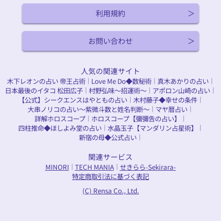
利用規約
お問い合わせ
人気の関連サイト
木下レオンの占い 帝王占術
Love Me Do◆数秘術
真木あかりの占い
｜
｜
｜
日本最後のイタコ 松田広子
村野弘味～招運術～
アポロン山崎の占い
｜
｜
｜
【公式】シークエンスはやともの占い
木村藤子◆幸せの条件
｜
｜
大串ノリコの占い～紫微斗数と姓名判断～
マヤ暦占い
｜
｜
詳解ホロスコープ
ホロスコープ【彌彌告の占い】
｜
｜
四柱推命◆ほしよみ堂の占い
水晶玉子【マンダリン占星術】
｜
｜
新宿の母◆公式占い
｜
関連サービス
MINORI
TECH MANIA
せきらら-Sekirara-
｜
｜
特定商取引法に基づく表記
(C) Rensa Co., Ltd.