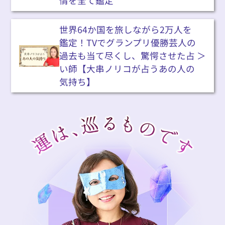
情を全て鑑定
世界64か国を旅しながら2万人を
鑑定！TVでグランプリ優勝芸人の
過去も当て尽くし、驚愕させた占
い師【大串ノリコが占うあの人の
気持ち】