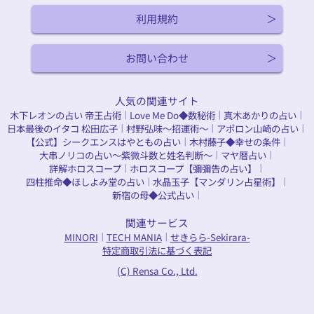
利用規約
お問い合わせ
人気の関連サイト
木下レオンの占い 帝王占術
Love Me Do◆数秘術
真木あかりの占い
｜
｜
｜
日本最後のイタコ 松田広子
村野弘味～招運術～
アポロン山崎の占い
｜
｜
｜
【公式】シークエンスはやともの占い
木村藤子◆幸せの条件
｜
｜
大串ノリコの占い～紫微斗数と姓名判断～
マヤ暦占い
｜
｜
詳解ホロスコープ
ホロスコープ【彌彌告の占い】
｜
｜
四柱推命◆ほしよみ堂の占い
水晶玉子【マンダリン占星術】
｜
｜
新宿の母◆公式占い
｜
関連サービス
MINORI
TECH MANIA
せきらら-Sekirara-
｜
｜
特定商取引法に基づく表記
(C) Rensa Co., Ltd.