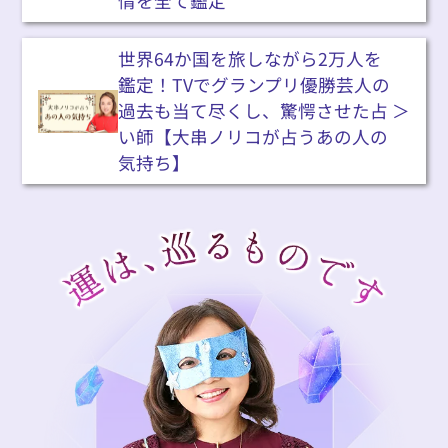
情を全て鑑定
世界64か国を旅しながら2万人を
鑑定！TVでグランプリ優勝芸人の
過去も当て尽くし、驚愕させた占
い師【大串ノリコが占うあの人の
気持ち】