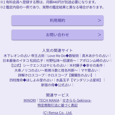
※1 有料会員へ登録する際は、月額
440
円が別途必要になります。
※2 鑑定内容の一例であり、実際の鑑定結果と異なる場合があります。
利用規約
お問い合わせ
人気の関連サイト
木下レオンの占い 帝王占術
Love Me Do◆数秘術
真木あかりの占い
｜
｜
｜
日本最後のイタコ 松田広子
村野弘味～招運術～
アポロン山崎の占い
｜
｜
｜
【公式】シークエンスはやともの占い
木村藤子◆幸せの条件
｜
｜
大串ノリコの占い～紫微斗数と姓名判断～
マヤ暦占い
｜
｜
詳解ホロスコープ
ホロスコープ【彌彌告の占い】
｜
｜
四柱推命◆ほしよみ堂の占い
水晶玉子【マンダリン占星術】
｜
｜
新宿の母◆公式占い
｜
関連サービス
MINORI
TECH MANIA
せきらら-Sekirara-
｜
｜
特定商取引法に基づく表記
(C) Rensa Co., Ltd.