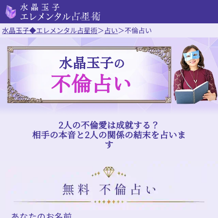
水晶玉子◆エレメンタル占星術
＞
占い
＞
不倫占い
水晶玉子
の
不倫占い
2人の不倫愛は成就する？
相手の本音と2人の関係の結末を占いま
す
あなたのお名前