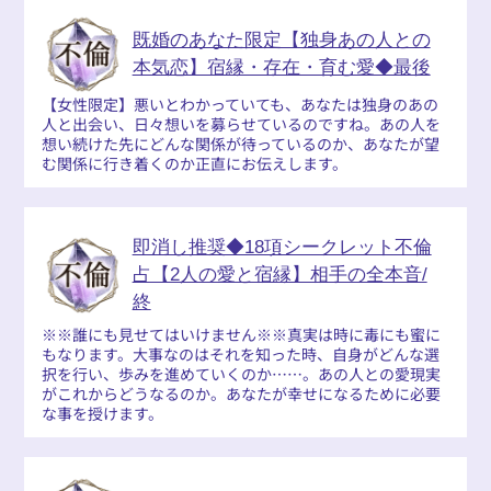
既婚のあなた限定【独身あの人との
本気恋】宿縁・存在・育む愛◆最後
【女性限定】悪いとわかっていても、あなたは独身のあの
人と出会い、日々想いを募らせているのですね。あの人を
想い続けた先にどんな関係が待っているのか、あなたが望
む関係に行き着くのか正直にお伝えします。
即消し推奨◆18項シークレット不倫
占【2人の愛と宿縁】相手の全本音/
終
※※誰にも見せてはいけません※※真実は時に毒にも蜜に
もなります。大事なのはそれを知った時、自身がどんな選
択を行い、歩みを進めていくのか……。あの人との愛現実
がこれからどうなるのか。あなたが幸せになるために必要
な事を授けます。