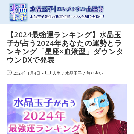
コ
ン
テ
ン
ツ
【2024最強運ランキング】水晶玉
へ
ス
子が占う2024年あなたの運勢とラ
キ
ンキング「星座×血液型」ダウンタ
ッ
ウンDXで発表
プ
投
投
2024年1月4日
人生
/
水晶玉子
/
無料占い
稿
稿
公
カ
開
テ
日:
ゴ
リ
ー: