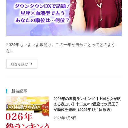
2024年もいよいよ幕開け。この一年が自分にとってどのよう
な…
【2024
続きを読む
最
強
運
ラ
新着記事
ン
キ
2026年の運勢ランキング【上田と女が吠
ン
える夜占い】十二支×12星座で水晶玉子
が順位を発表（2026年1月1日放送）
グ】
水
2026年1月5日
晶
玉