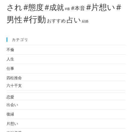
#片想い
#
され
#態度
#成就
#本音
#春
#行動
男性
占い
おすすめ
結婚
カテゴリ
不倫
人生
仕事
四柱推命
六十干支
恋愛
出会い
復縁
片想い