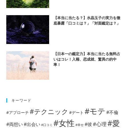
血
液
型」
【本当に当たる？】水晶玉子の実力を徹
ダ
底暴露「口コミは？」「対面鑑定は？」
ウ
ン
タ
ウ
ン
【日本一の鑑定力】本当に当たる無料占
DX
いはコレ！入籍、恋成就、驚異の的中
で
率！
発
表
キーワード
#モテ
#テクニック
#不倫
#アプローチ
#デート
#女性
#愛
#心理
#両想い
#出会い
#彼
#口コミ
#幸せ