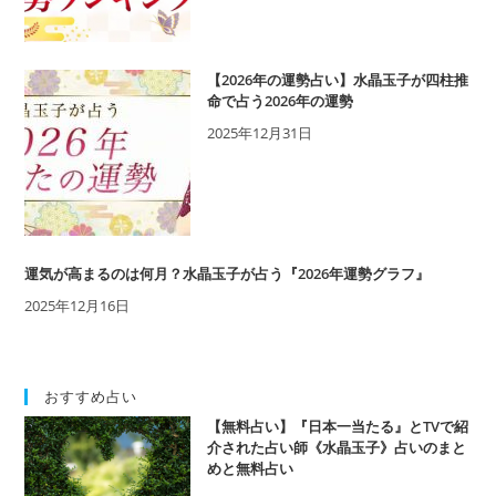
子
が
占
【2026年の運勢占い】水晶玉子が四柱推
う
命で占う2026年の運勢
2024
2025年12月31日
年
あ
な
た
の
運
運気が高まるのは何月？水晶玉子が占う『2026年運勢グラフ』
勢
と
2025年12月16日
ラ
ン
キ
ン
おすすめ占い
グ
【無料占い】『日本一当たる』とTVで紹
「星
介された占い師《水晶玉子》占いのまと
座
めと無料占い
×