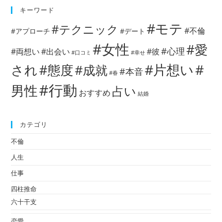
キーワード
#モテ
#テクニック
#不倫
#アプローチ
#デート
#女性
#愛
#心理
#両想い
#出会い
#彼
#口コミ
#幸せ
#片想い
#
され
#態度
#成就
#本音
#春
#行動
男性
占い
おすすめ
結婚
カテゴリ
不倫
人生
仕事
四柱推命
六十干支
恋愛