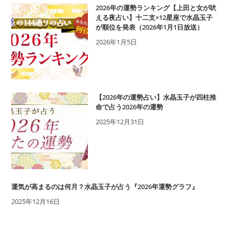
あ
2026年の運勢ランキング【上田と女が吠
の
える夜占い】十二支×12星座で水晶玉子
が順位を発表（2026年1月1日放送）
人
に
2026年1月5日
言
わ
れ
た
い
【2026年の運勢占い】水晶玉子が四柱推
セ
命で占う2026年の運勢
リ
2025年12月31日
フ
7
選
運気が高まるのは何月？水晶玉子が占う『2026年運勢グラフ』
2025年12月16日