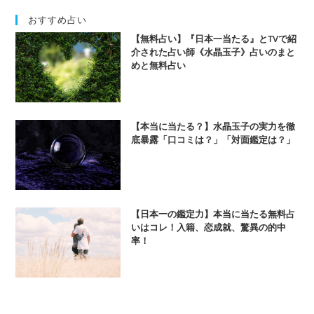
おすすめ占い
【無料占い】『日本一当たる』とTVで紹
介された占い師《水晶玉子》占いのまと
めと無料占い
【本当に当たる？】水晶玉子の実力を徹
底暴露「口コミは？」「対面鑑定は？」
【日本一の鑑定力】本当に当たる無料占
いはコレ！入籍、恋成就、驚異の的中
率！