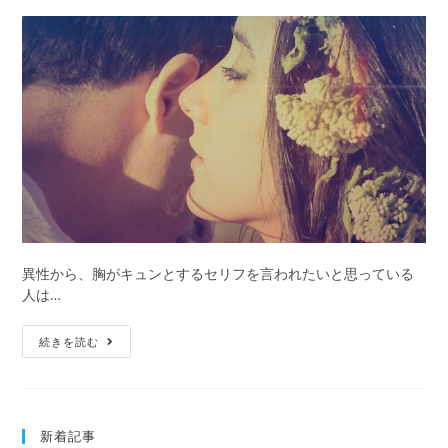
ト
公
カ
で
開
テ
の
日:
ゴ
落
リ
と
ー:
し
穴
っ
て？
異性から、胸がキュンとするセリフを言われたいと思っている
人は…
胸
続きを読む
キ
ュ
ン
確
新着記事
実！