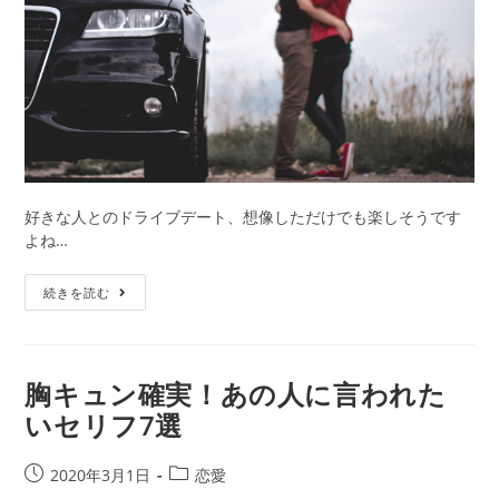
片
想
い
が
両
想
い
に……！？
好きな人とのドライブデート、想像しただけでも楽しそうです
よね…
油
続きを読む
断
禁
物！
ド
胸キュン確実！あの人に言われた
ラ
いセリフ7選
イ
ブ
デ
投
投
2020年3月1日
恋愛
ー
稿
稿