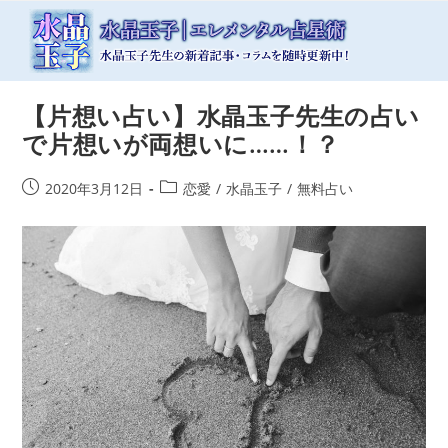
コ
ン
テ
ン
ツ
【片想い占い】水晶玉子先生の占い
へ
ス
で片想いが両想いに……！？
キ
ッ
投
投
2020年3月12日
恋愛
/
水晶玉子
/
無料占い
プ
稿
稿
公
カ
開
テ
日:
ゴ
リ
ー: