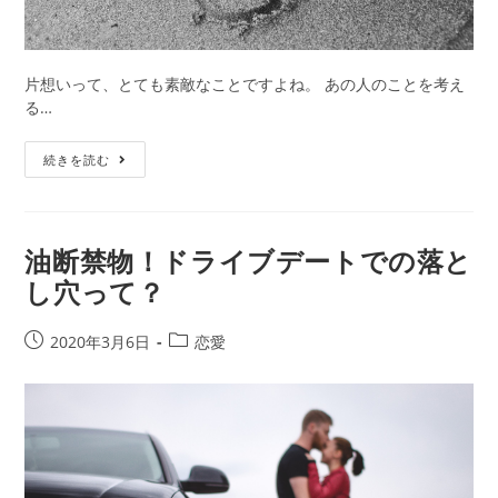
片想いって、とても素敵なことですよね。 あの人のことを考え
る…
【片
続きを読む
想
い
占
い】
油断禁物！ドライブデートでの落と
水
し穴って？
晶
玉
子
投
投
2020年3月6日
恋愛
先
稿
稿
生
公
カ
の
開
テ
占
日:
ゴ
い
リ
で
ー: