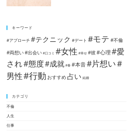
キーワード
#モテ
#テクニック
#不倫
#アプローチ
#デート
#女性
#愛
#心理
#両想い
#出会い
#彼
#口コミ
#幸せ
#片想い
#
され
#態度
#成就
#本音
#春
#行動
男性
占い
おすすめ
結婚
カテゴリ
不倫
人生
仕事