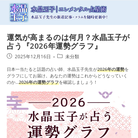
コ
ン
テ
ン
ツ
運気が高まるのは何月？水晶玉子が
へ
ス
占う『2026年運勢グラフ』
キ
ッ
投
投
2025年12月16日
未分類
プ
稿
稿
公
日本一当たると話題の占い師、水晶玉子先生が
カ
2026年の運勢
を
開
グラフにしてお届け。あなたの運勢はこれからどうなっていく
テ
日:
のか…
2026年の運勢グラフ
ゴ
を確認しましょう！
リ
ー: