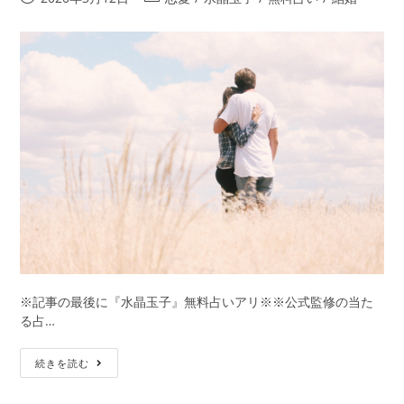
生
稿
稿
の
公
カ
占
開
テ
い
日:
ゴ
で
リ
片
ー:
想
い
が
両
想
い
に……！？
※記事の最後に『水晶玉子』無料占いアリ※※公式監修の当た
る占…
【日
続きを読む
本
一