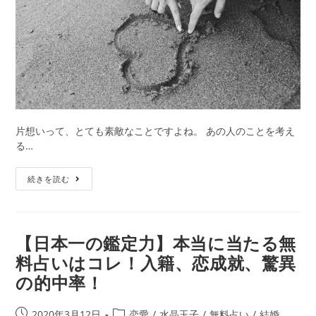
さ
せ
る
た
め
に
知
る
べ
片想いって、とても素敵なことですよね。 あの人のことを考え
き
る…
「元
彼
【片
続きを読む
の
想
気
い
持
占
ち」
い】
【日本一の鑑定力】本当に当たる無
水
料占いはコレ！入籍、恋成就、驚異
晶
の的中率！
玉
子
先
投
投
2020年3月12日
恋愛
/
水晶玉子
/
無料占い
/
結婚