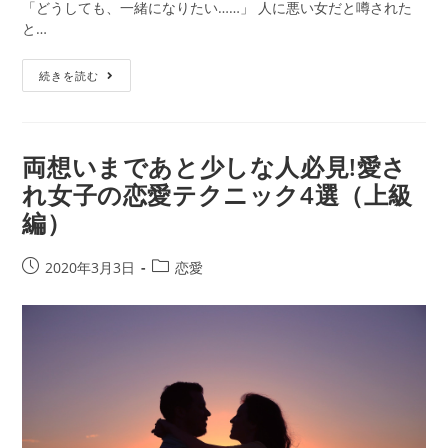
就、
「どうしても、一緒になりたい……」 人に悪い女だと噂された
驚
と…
異
の
略
続きを読む
的
奪
中
愛
率！
し
た
両想いまであと少しな人必見!愛さ
い
れ女子の恋愛テクニック4選（上級
彼……。
編）
幸
せ
に
投
投
2020年3月3日
恋愛
な
稿
稿
れ
公
カ
る？
開
テ
成
日:
ゴ
就
リ
さ
ー:
せ
る
方