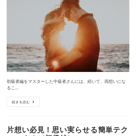
必
開
テ
見!
日:
ゴ
愛
リ
さ
ー:
れ
女
子
の
恋
愛
テ
ク
ニ
初級者編をマスターした中級者さんには、続いて、両想いにな
ッ
るこ…
ク
4
次
選
続きを読む
の
（上
ス
級
テ
編）
ッ
片想い必見！思い実らせる簡単テク
プ