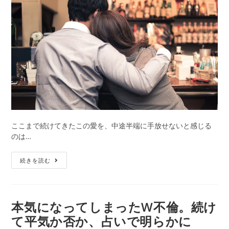
日:
ゴ
ス
リ
ギ…】
ー:
彼
の
気
持
ち
を
今
す
ぐ
確
ここまで続けてきたこの愛を、中途半端に手放せないと感じる
認
のは…
す
諦
る
続きを読む
め
方
ら
法
れ
な
本気になってしまったW不倫。続け
い
て平気か否か、占いで明らかに
不