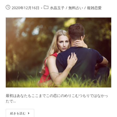
倫
愛。
投
投
2020年12月16日
水晶玉子
/
無料占い
/
複雑恋愛
続
稿
稿
け
公
カ
て
開
テ
平
日:
ゴ
気？
リ
あ
ー:
の
人
の
気
持
ち
と
離
婚
意
最初はあなたもここまでこの恋にのめりこむつもりではなかっ
志
たで…
を
知
本
続きを読む
り
気