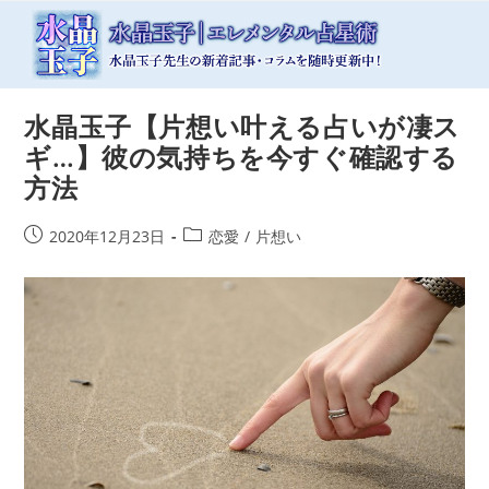
コ
ン
テ
ン
ツ
水晶玉子【片想い叶える占いが凄ス
へ
ス
ギ…】彼の気持ちを今すぐ確認する
キ
方法
ッ
プ
投
投
2020年12月23日
恋愛
/
片想い
稿
稿
公
カ
開
テ
日:
ゴ
リ
ー: