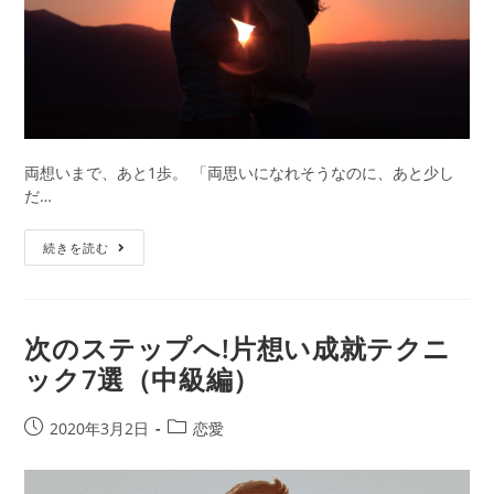
法
と、
そ
の
後…
両想いまで、あと1歩。 「両思いになれそうなのに、あと少し
だ…
両
続きを読む
想
い
ま
で
次のステップへ!片想い成就テクニ
あ
ック7選（中級編）
と
少
し
投
投
2020年3月2日
恋愛
な
稿
稿
人
公
カ