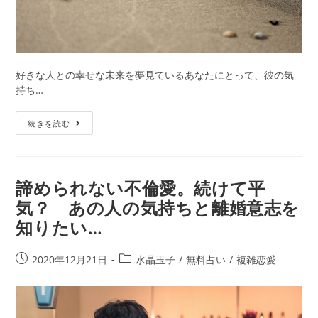
好きな人との幸せな未来を夢見ているあなたにとって、彼の気
持ち…
水
続きを読む
晶
玉
子
【片
諦められない不倫愛。続けて平
想
気？ あの人の気持ちと離婚意志を
い
知りたい…
叶
え
る
投
投
2020年12月21日
水晶玉子
/
無料占い
/
複雑恋愛
占
稿
稿
い
公
カ
が
開
テ
凄