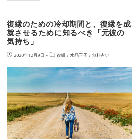
た
に
い…
な
っ
復縁のための冷却期間と、復縁を成
て
就させるために知るべき「元彼の
し
気持ち」
ま
っ
た
投
投
2020年12月9日
復縁
/
水晶玉子
/
無料占い
W
稿
稿
不
公
カ
倫。
開
テ
続
日:
ゴ
け
リ
て
ー:
平
気
か
否
か、
占
い