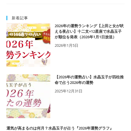
い
必
見！
新着記事
思
い
2026年の運勢ランキング【上田と女が吠
実
える夜占い】十二支×12星座で水晶玉子
が順位を発表（2026年1月1日放送）
ら
せ
2026年1月5日
る
簡
単
テ
ク
【2026年の運勢占い】水晶玉子が四柱推
ニ
命で占う2026年の運勢
ッ
2025年12月31日
ク！
（初
級
編）
運気が高まるのは何月？水晶玉子が占う『2026年運勢グラフ』