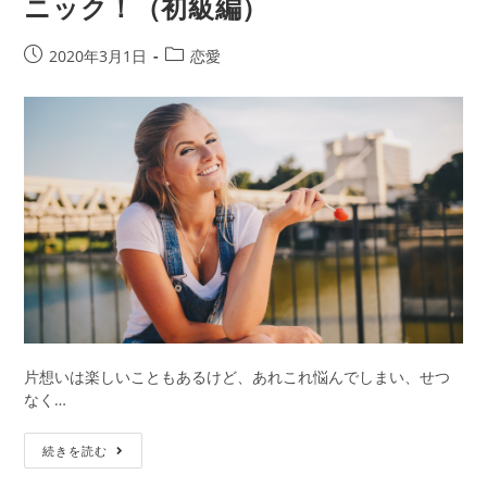
ニック！（初級編）
へ!
片
想
投
投
2020年3月1日
恋愛
い
稿
稿
成
公
カ
就
開
テ
テ
日:
ゴ
ク
リ
ニ
ー:
ッ
ク
7
選
（中
級
編）
片想いは楽しいこともあるけど、あれこれ悩んでしまい、せつ
なく…
片
続きを読む
想