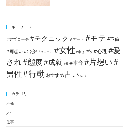
キーワード
#モテ
#テクニック
#不倫
#アプローチ
#デート
#女性
#愛
#心理
#両想い
#出会い
#彼
#口コミ
#幸せ
#片想い
#
され
#態度
#成就
#本音
#春
#行動
男性
占い
おすすめ
結婚
カテゴリ
不倫
人生
仕事