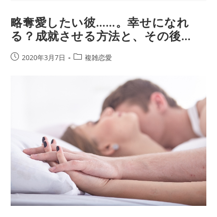
の
鑑
略奪愛したい彼……。幸せになれ
定
る？成就させる方法と、その後…
力】
本
当
投
投
2020年3月7日
複雑恋愛
に
稿
稿
当
公
カ
た
開
テ
る
日:
ゴ
無
リ
料
ー:
占
い
は
コ
レ！
入
籍、
恋
成