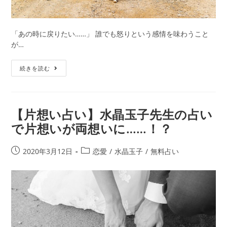
で
明
ら
「あの時に戻りたい……」 誰でも怒りという感情を味わうこと
か
が…
に
復
続きを読む
縁
の
た
め
【片想い占い】水晶玉子先生の占い
の
で片想いが両想いに……！？
冷
却
期
投
投
2020年3月12日
恋愛
/
水晶玉子
/
無料占い
間
稿
稿
と、
公
カ
復
開
テ
縁
日:
ゴ
を
リ
成
ー:
就