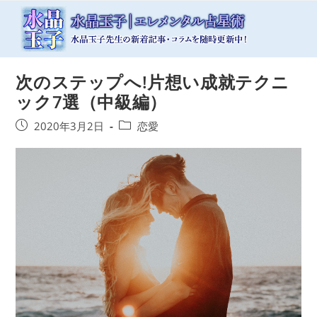
コ
ン
テ
ン
ツ
次のステップへ!片想い成就テクニ
へ
ス
ック7選（中級編）
キ
ッ
投
投
2020年3月2日
恋愛
プ
稿
稿
公
カ
開
テ
日:
ゴ
リ
ー: