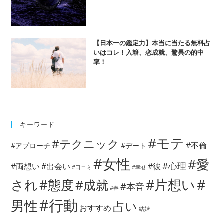
【日本一の鑑定力】本当に当たる無料占
いはコレ！入籍、恋成就、驚異の的中
率！
キーワード
#モテ
#テクニック
#不倫
#アプローチ
#デート
#女性
#愛
#心理
#両想い
#出会い
#彼
#口コミ
#幸せ
#片想い
#
され
#態度
#成就
#本音
#春
#行動
男性
占い
おすすめ
結婚