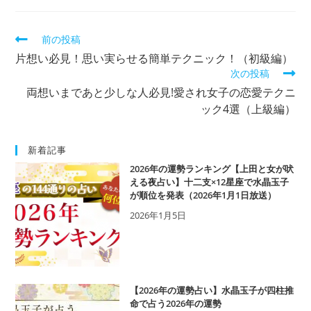
そ
前の投稿
の
片想い必見！思い実らせる簡単テクニック！（初級編）
他
の
次の投稿
記
両想いまであと少しな人必見!愛され女子の恋愛テクニ
事
を
ック4選（上級編）
読
む
新着記事
2026年の運勢ランキング【上田と女が吠
える夜占い】十二支×12星座で水晶玉子
が順位を発表（2026年1月1日放送）
2026年1月5日
【2026年の運勢占い】水晶玉子が四柱推
命で占う2026年の運勢