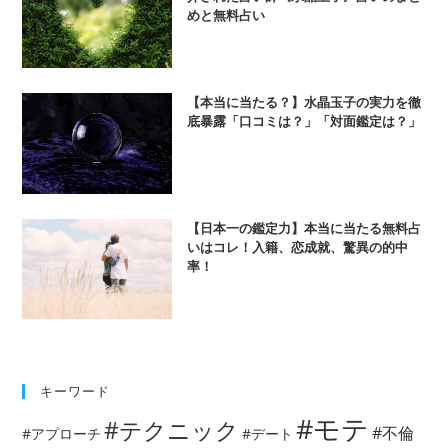
めと無料占い
【本当に当たる？】水晶玉子の実力を徹
底暴露「口コミは？」「対面鑑定は？」
【日本一の鑑定力】本当に当たる無料占
いはコレ！入籍、恋成就、驚異の的中
率！
キーワード
#モテ
#テクニック
#不倫
#アプローチ
#デート