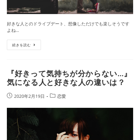
好きな人とのドライブデート、想像しただけでも楽しそうです
よね…
油
続きを読む
断
禁
物！
ド
『好きって気持ちが分からない…』
ラ
気になる人と好きな人の違いは？
イ
ブ
デ
投
投
2020年2月19日
恋愛
ー
稿
稿
ト
公
カ
で
開
テ
の
日:
ゴ
落
リ
と
ー: