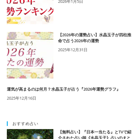
2026年1月5日
ら
な
い…』
気
に
【2026年の運勢占い】水晶玉子が四柱推
な
命で占う2026年の運勢
る
2025年12月31日
人
と
好
き
な
人
運気が高まるのは何月？水晶玉子が占う『2026年運勢グラフ』
の
違
2025年12月16日
い
は？
おすすめ占い
【無料占い】『日本一当たる』とTVで紹
介された占い師《水晶玉子》占いのまと