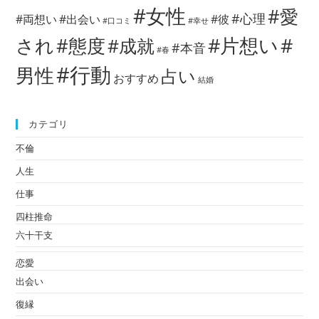
#女性
#愛
#心理
#両想い
#出会い
#彼
#口コミ
#幸せ
#片想い
#
され
#態度
#成就
#本音
#春
#行動
男性
占い
おすすめ
結婚
カテゴリ
不倫
人生
仕事
四柱推命
六十干支
恋愛
出会い
復縁