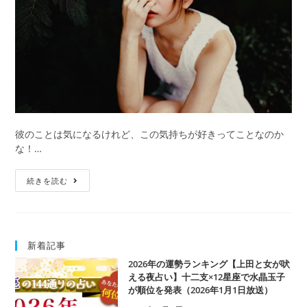
し
穴
っ
て？
彼のことは気になるけれど、この気持ちが好きってことなのか
な！…
『好
続きを読む
き
っ
て
気
新着記事
持
ち
2026年の運勢ランキング【上田と女が吠
が
える夜占い】十二支×12星座で水晶玉子
が順位を発表（2026年1月1日放送）
分
か