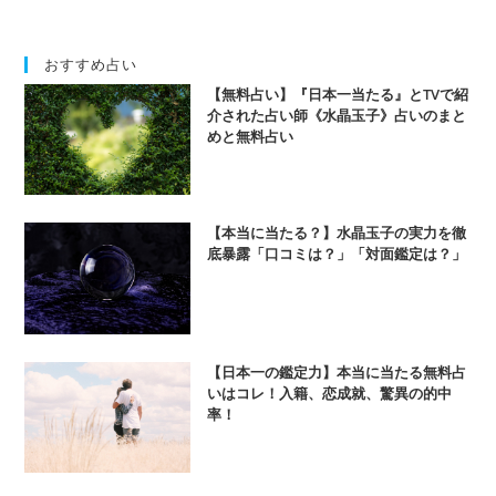
おすすめ占い
【無料占い】『日本一当たる』とTVで紹
介された占い師《水晶玉子》占いのまと
めと無料占い
【本当に当たる？】水晶玉子の実力を徹
底暴露「口コミは？」「対面鑑定は？」
【日本一の鑑定力】本当に当たる無料占
いはコレ！入籍、恋成就、驚異の的中
率！