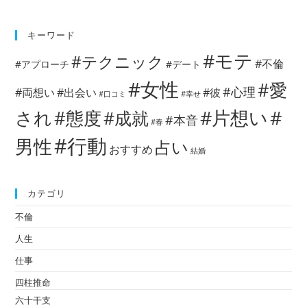
キーワード
#モテ
#テクニック
#不倫
#アプローチ
#デート
#女性
#愛
#心理
#両想い
#出会い
#彼
#口コミ
#幸せ
#片想い
#
され
#態度
#成就
#本音
#春
#行動
男性
占い
おすすめ
結婚
カテゴリ
不倫
人生
仕事
四柱推命
六十干支