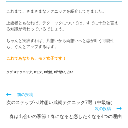
これまで、さまざまなテクニックを紹介してきました。
上級者ともなれば、テクニックについては、すでに十分と言え
る知識が備わっているでしょう。
ちゃんと実践すれば、片想いから両想いへと恋が叶う可能性
も、ぐんとアップするはず。
これであなたも、モテ女子です！
タグ:
#テクニック
,
#モテ
,
#成就
,
#片想い
,
占い
そ
前の投稿
の
次のステップへ!片想い成就テクニック7選（中級編）
他
の
次の投稿
記
春は出会いの季節！春になると恋したくなる4つの理由
事
を
読