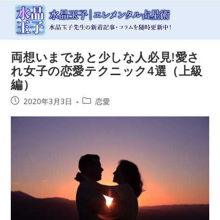
コ
ン
テ
ン
ツ
両想いまであと少しな人必見!愛さ
へ
ス
れ女子の恋愛テクニック4選（上級
キ
編）
ッ
プ
投
投
2020年3月3日
恋愛
稿
稿
公
カ
開
テ
日:
ゴ
リ
ー: