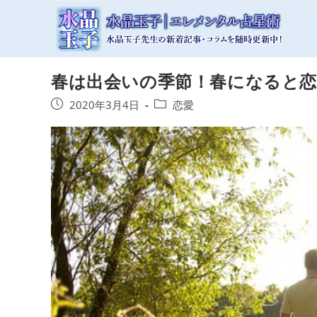
コ
ン
テ
ン
春は出会いの季節！春になると恋
ツ
へ
投
投
2020年3月4日
恋愛
ス
稿
稿
キ
公
カ
開
テ
ッ
日:
ゴ
プ
リ
ー: