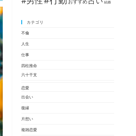
#男性
占い
おすすめ
結婚
カテゴリ
不倫
人生
仕事
四柱推命
六十干支
恋愛
出会い
復縁
片想い
複雑恋愛