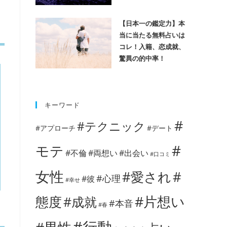
【日本一の鑑定力】本
当に当たる無料占いは
コレ！入籍、恋成就、
驚異の的中率！
キーワード
#
#テクニック
#アプローチ
#デート
#
モテ
#不倫
#両想い
#出会い
#口コミ
女性
#愛され
#
#心理
#彼
#幸せ
#片想い
態度
#成就
#本音
#春
#行動