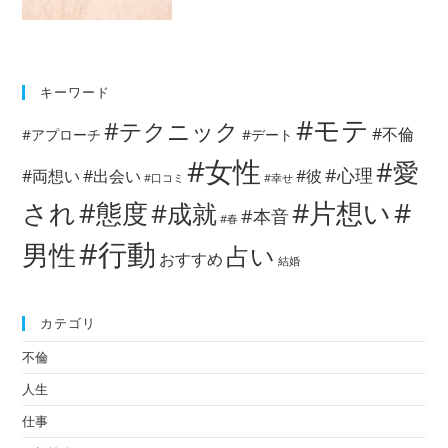
キーワード
#モテ
#テクニック
#不倫
#アプローチ
#デート
#女性
#愛
#心理
#両想い
#出会い
#彼
#口コミ
#幸せ
#片想い
#
され
#態度
#成就
#本音
#春
#行動
男性
占い
おすすめ
結婚
カテゴリ
不倫
人生
仕事