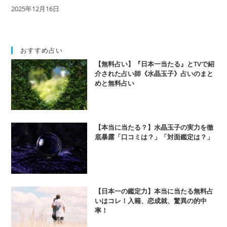
2025年12月16日
おすすめ占い
【無料占い】『日本一当たる』とTVで紹
介された占い師《水晶玉子》占いのまと
めと無料占い
【本当に当たる？】水晶玉子の実力を徹
底暴露「口コミは？」「対面鑑定は？」
【日本一の鑑定力】本当に当たる無料占
いはコレ！入籍、恋成就、驚異の的中
率！