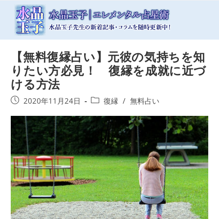
コ
ン
テ
ン
ツ
【無料復縁占い】元彼の気持ちを知
へ
ス
りたい方必見！ 復縁を成就に近づ
キ
ける方法
ッ
プ
投
投
2020年11月24日
復縁
/
無料占い
稿
稿
公
カ
開
テ
日:
ゴ
リ
ー: