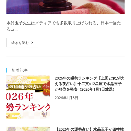
水晶玉子先生はメディアでも多数取り上げられる、日本一当た
る占…
【予
続きを読む
約
困
難？
直
新着記事
接
鑑
2026年の運勢ランキング【上田と女が吠
定
える夜占い】十二支×12星座で水晶玉子
が順位を発表（2026年1月1日放送）
は
可
2026年1月5日
能？】
水
晶
玉
子
【2026年の運勢占い】水晶玉子が四柱推