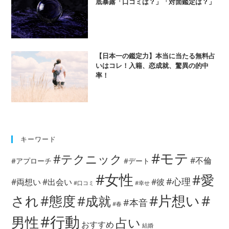
底暴露「口コミは？」「対面鑑定は？」
【日本一の鑑定力】本当に当たる無料占
いはコレ！入籍、恋成就、驚異の的中
率！
キーワード
#モテ
#テクニック
#不倫
#アプローチ
#デート
#女性
#愛
#心理
#両想い
#出会い
#彼
#口コミ
#幸せ
#片想い
#
され
#態度
#成就
#本音
#春
#行動
男性
占い
おすすめ
結婚