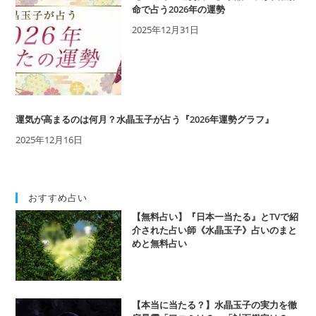
に
命で占う2026年の運勢
占
2025年12月31日
っ
て
も
ら
う
３
運気が高まるのは何月？水晶玉子が占う『2026年運勢グラフ』
つ
の
2025年12月16日
方
法
おすすめ占い
【無料占い】『日本一当たる』とTVで紹
介された占い師《水晶玉子》占いのまと
めと無料占い
【本当に当たる？】水晶玉子の実力を徹