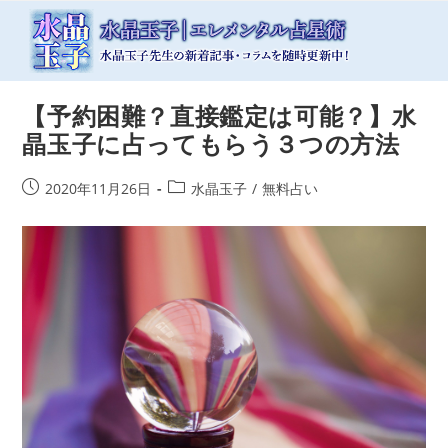
コ
ン
テ
ン
ツ
【予約困難？直接鑑定は可能？】水
へ
ス
晶玉子に占ってもらう３つの方法
キ
ッ
投
投
2020年11月26日
水晶玉子
/
無料占い
プ
稿
稿
公
カ
開
テ
日:
ゴ
リ
ー: