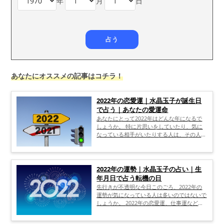
年
月
日
あなたにオススメの記事はコチラ！
2022年の恋愛運｜水晶玉子が誕生日
で占う｜あなたの愛運命
あなたにとって2022年はどんな年になるで
しょうか。 特に片思いをしていたり、気に
なっている相手がいたりする人は、その人と
結ばれるのかが気になりますね。 そこで占
いに頼ってみたいところですが、その鑑定が
どこまで信用できるのかわかりませんし、具
体的なアドバイスがもらえないと意味があり
2022年の運勢｜水晶玉子の占い｜生
ませんよね。 もし、あなたが2022年の恋愛
年月日で占う転機の日
運について具体的に知りたいのなら、誕生日
先行きが不透明な今日このごろ、2022年の
で占える、水晶玉子先生の恋愛占いがおすす
運勢が気になっている人は多いのではないで
めです。 水晶玉子先生は、「ピンポイント
しょうか。 2022年の恋愛運、仕事運など、
で当たる！」と評判の占術師。 ここでは、
自分の運勢を占いたいなら、水晶玉子先生の
2022年がどんな年になるのか、といったこ
占いがおすすめです。 なぜ今、水晶玉子先
とや、話題の水晶玉子先生がどんな占術を使