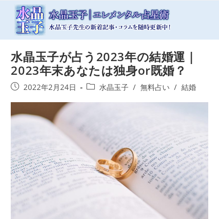
コ
ン
テ
ン
ツ
水晶玉子が占う2023年の結婚運｜
へ
ス
2023年末あなたは独身or既婚？
キ
ッ
投
投
2022年2月24日
水晶玉子
/
無料占い
/
結婚
プ
稿
稿
公
カ
開
テ
日:
ゴ
リ
ー: