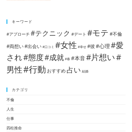
キーワード
#モテ
#テクニック
#不倫
#アプローチ
#デート
#女性
#愛
#心理
#両想い
#出会い
#彼
#口コミ
#幸せ
#片想い
#
され
#態度
#成就
#本音
#春
#行動
男性
占い
おすすめ
結婚
カテゴリ
不倫
人生
仕事
四柱推命