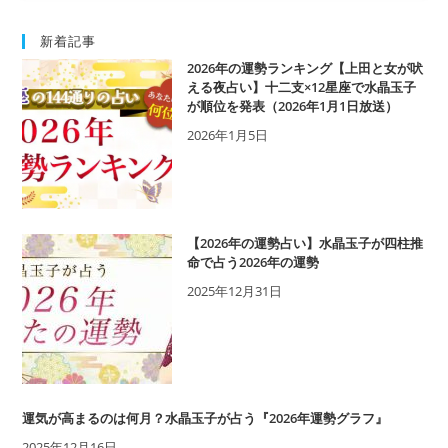
生の占いに人気が集まっているのか。 ま
うのか、また、テレビの出演経歴や口コミの
た、水晶玉子先生の占いの手法とその実力、
評判などについて解説していきます。 2022
占ってもらう方法などについても解説してい
新着記事
年の恋愛運に興味がある人は、ぜひ参考にし
きます。 自分の運勢があらかじめわかって
てください。
2026年の運勢ランキング【上田と女が吠
いれば、何かと準備もしやすいものです。
える夜占い】十二支×12星座で水晶玉子
2022年をよい年にするためにも、ぜひ参考
にしてみてください。
が順位を発表（2026年1月1日放送）
2026年1月5日
【2026年の運勢占い】水晶玉子が四柱推
命で占う2026年の運勢
2025年12月31日
運気が高まるのは何月？水晶玉子が占う『2026年運勢グラフ』
2025年12月16日