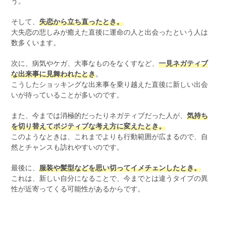
う。
そして、
失恋から立ち直ったとき。
大失恋の悲しみが癒えた直後に運命の人と出会ったという人は
数多くいます。
次に、病気やケガ、大事なものをなくすなど、
一見ネガティブ
な出来事に見舞われたとき
。
こうしたショッキングな出来事を乗り越えた直後に新しい出会
いが待っていることが多いのです。
また、今までは消極的だったりネガティブだった人が、
気持ち
を切り替えてポジティブな考え方に変えたとき。
このようなときは、これまでよりも行動範囲が広まるので、自
然とチャンスも訪れやすいのです。
最後に、
服装や髪型などを思い切ってイメチェンしたとき。
これは、新しい自分になることで、今までとは違うタイプの異
性が近寄ってくる可能性があるからです。