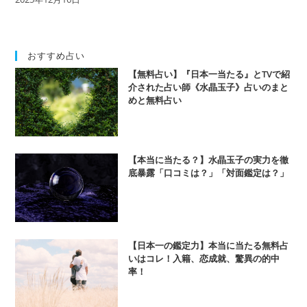
おすすめ占い
【無料占い】『日本一当たる』とTVで紹
介された占い師《水晶玉子》占いのまと
めと無料占い
【本当に当たる？】水晶玉子の実力を徹
底暴露「口コミは？」「対面鑑定は？」
【日本一の鑑定力】本当に当たる無料占
いはコレ！入籍、恋成就、驚異の的中
率！