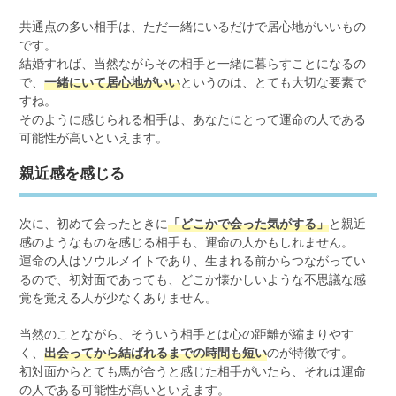
共通点の多い相手は、ただ一緒にいるだけで居心地がいいもの
です。
結婚すれば、当然ながらその相手と一緒に暮らすことになるの
で、
一緒にいて居心地がいい
というのは、とても大切な要素で
すね。
そのように感じられる相手は、あなたにとって運命の人である
可能性が高いといえます。
親近感を感じる
次に、初めて会ったときに
「どこかで会った気がする」
と親近
感のようなものを感じる相手も、運命の人かもしれません。
運命の人はソウルメイトであり、生まれる前からつながってい
るので、初対面であっても、どこか懐かしいような不思議な感
覚を覚える人が少なくありません。
当然のことながら、そういう相手とは心の距離が縮まりやす
く、
出会ってから結ばれるまでの時間も短い
のが特徴です。
初対面からとても馬が合うと感じた相手がいたら、それは運命
の人である可能性が高いといえます。