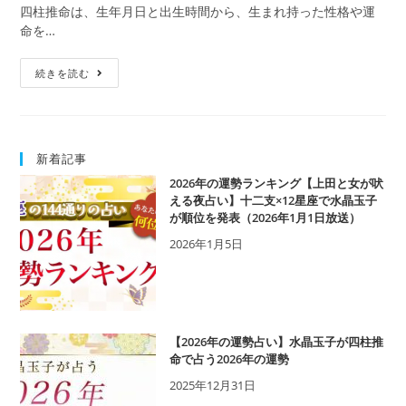
の
公
カ
四柱推命は、生年月日と出生時間から、生まれ持った性格や運
は？
相
開
テ
命を…
性
性
日:
ゴ
格、
も
リ
四
十
続きを読む
解
ー:
柱
二
説
推
支
命・
と
己
の
新着記事
(つ
相
ち
2026年の運勢ランキング【上田と女が吠
性、
の
える夜占い】十二支×12星座で水晶玉子
十
が順位を発表（2026年1月1日放送）
と)
干
の
同
2026年1月5日
特
士
徴
の
は？
相
性
性
格、
も
【2026年の運勢占い】水晶玉子が四柱推
十
解
命で占う2026年の運勢
二
説
2025年12月31日
支