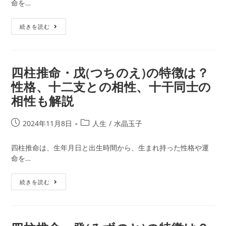
命を…
格、
も
日:
ゴ
十
解
リ
四
二
続きを読む
説
ー:
柱
支
推
と
命・
の
壬
四柱推命・戊(つちのえ)の特徴は？
相
(み
性、
性格、十二支との相性、十干同士の
ず
十
相性も解説
の
干
え)
同
の
士
投
投
2024年11月8日
人生
/
水晶玉子
特
の
稿
稿
徴
相
公
カ
四柱推命は、生年月日と出生時間から、生まれ持った性格や運
は？
性
開
テ
命を…
性
も
日:
ゴ
格、
解
リ
四
十
続きを読む
説
ー:
柱
二
推
支
命・
と
戊
の