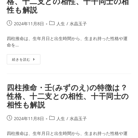
格、十二支との相性、十干同士の相
の
性も解説
え)
の
特
投
投
2024年11月8日
人生
/
水晶玉子
徴
稿
稿
は？
公
カ
四柱推命は、生年月日と出生時間から、生まれ持った性格や運
性
開
テ
命を…
格、
日:
ゴ
十
リ
四
二
続きを読む
ー:
柱
支
推
と
命・
の
辛
四柱推命・壬(みずのえ)の特徴は？
相
(か
性、
性格、十二支との相性、十干同士の
の
十
相性も解説
と)
干
の
同
特
士
投
投
2024年11月8日
人生
/
水晶玉子
徴
の
稿
稿
は？
相
公
カ
四柱推命は、生年月日と出生時間から、生まれ持った性格や運
性
性
開
テ