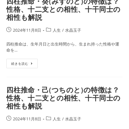
四柱推命・癸(みずのと)の特徴は？
(つ
相
性格、十二支との相性、十干同士の
ち
性、
相性も解説
の
十
え)
干
の
同
投
投
2024年11月8日
人生
/
水晶玉子
特
士
稿
稿
徴
の
公
カ
四柱推命は、生年月日と出生時間から、生まれ持った性格や運
は？
相
開
テ
命を…
性
性
日:
ゴ
格、
も
リ
四
十
続きを読む
解
ー:
柱
二
説
推
支
命・
と
癸
四柱推命・己(つちのと)の特徴は？
の
(み
相
性格、十二支との相性、十干同士の
ず
性、
相性も解説
の
十
と)
干
の
同
投
投
2024年11月8日
人生
/
水晶玉子
特
士
稿
稿
徴