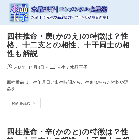
コ
ン
テ
ン
ツ
四柱推命・庚(かのえ)の特徴は？性
へ
ス
格、十二支との相性、十干同士の相
キ
性も解説
ッ
プ
投
投
2024年11月8日
人生
/
水晶玉子
稿
稿
公
カ
四柱推命は、生年月日と出生時間から、生まれ持った性格や運
開
テ
命を…
日:
ゴ
リ
四
続きを読む
ー:
柱
推
命・
庚
四柱推命・辛(かのと)の特徴は？性
(か