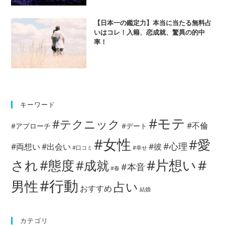
【日本一の鑑定力】本当に当たる無料占
いはコレ！入籍、恋成就、驚異の的中
率！
キーワード
#モテ
#テクニック
#不倫
#アプローチ
#デート
#女性
#愛
#心理
#両想い
#出会い
#彼
#口コミ
#幸せ
#片想い
#
され
#態度
#成就
#本音
#春
#行動
男性
占い
おすすめ
結婚
カテゴリ