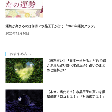
と
の
相
性、
十
運気が高まるのは何月？水晶玉子が占う『2026年運勢グラフ』
干
同
2025年12月16日
士
の
相
性
おすすめ占い
も
【無料占い】『日本一当たる』とTVで紹
解
介された占い師《水晶玉子》占いのまと
説
めと無料占い
【本当に当たる？】水晶玉子の実力を徹
底暴露「口コミは？」「対面鑑定は？」