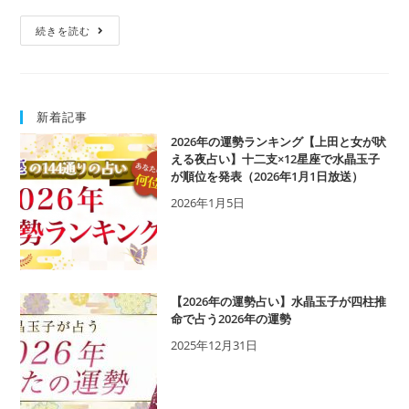
癸
続きを読む
巳
の
特
徴
新着記事
と
は？
2026年の運勢ランキング【上田と女が吠
性
える夜占い】十二支×12星座で水晶玉子
が順位を発表（2026年1月1日放送）
格・
恋
2026年1月5日
愛・
相
性・
運
勢
【2026年の運勢占い】水晶玉子が四柱推
を
命で占う2026年の運勢
解
2025年12月31日
説