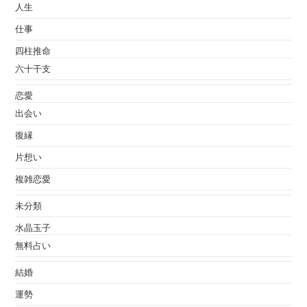
人生
仕事
四柱推命
六十干支
恋愛
出会い
復縁
片想い
複雑恋愛
未分類
水晶玉子
無料占い
結婚
運勢