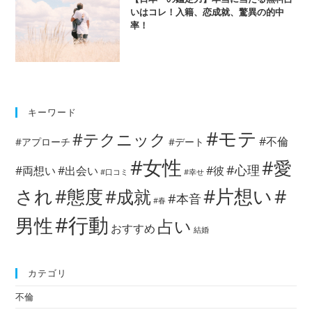
いはコレ！入籍、恋成就、驚異の的中
率！
キーワード
#モテ
#テクニック
#不倫
#アプローチ
#デート
#女性
#愛
#心理
#両想い
#出会い
#彼
#口コミ
#幸せ
#片想い
#
され
#態度
#成就
#本音
#春
#行動
男性
占い
おすすめ
結婚
カテゴリ
不倫