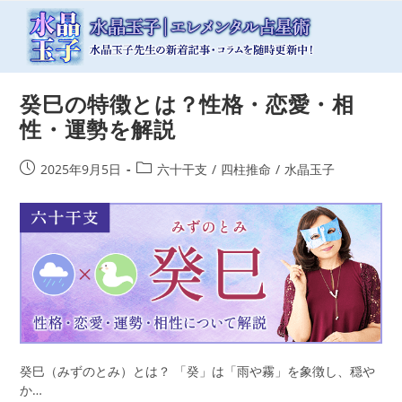
コ
ン
テ
ン
ツ
癸巳の特徴とは？性格・恋愛・相
へ
ス
性・運勢を解説
キ
ッ
投
投
2025年9月5日
六十干支
/
四柱推命
/
水晶玉子
プ
稿
稿
公
カ
開
テ
日:
ゴ
リ
ー:
癸巳（みずのとみ）とは？ 「癸」は「雨や霧」を象徴し、穏や
か…