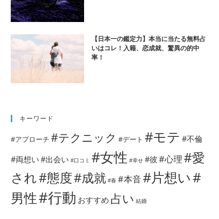
【日本一の鑑定力】本当に当たる無料占
いはコレ！入籍、恋成就、驚異の的中
率！
キーワード
#モテ
#テクニック
#不倫
#アプローチ
#デート
#女性
#愛
#心理
#両想い
#出会い
#彼
#口コミ
#幸せ
#片想い
#
され
#態度
#成就
#本音
#春
#行動
男性
占い
おすすめ
結婚