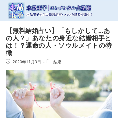
コ
ン
テ
ン
ツ
【無料結婚占い】「もしかして…あ
へ
ス
の人？」あなたの身近な結婚相手と
キ
は！？運命の人・ソウルメイトの特
ッ
徴
プ
投
投
2020年11月9日
結婚
稿
稿
公
カ
開
テ
日:
ゴ
リ
ー: