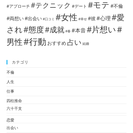
#モテ
#テクニック
#不倫
#アプローチ
#デート
#女性
#愛
#心理
#両想い
#出会い
#彼
#口コミ
#幸せ
#片想い
#
され
#態度
#成就
#本音
#春
#行動
男性
占い
おすすめ
結婚
カテゴリ
不倫
人生
仕事
四柱推命
六十干支
恋愛
出会い