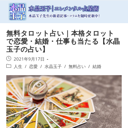
コ
ン
テ
ン
ツ
無料タロット占い｜本格タロット
へ
ス
で恋愛・結婚・仕事も当たる【水晶
キ
玉子の占い】
ッ
プ
投
2021年9月17日
稿
投
人生
/
恋愛
/
水晶玉子
/
無料占い
/
結婚
公
稿
開
カ
日:
テ
ゴ
リ
ー: