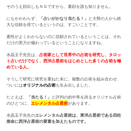
そのうえ顔出しもＮＧですから、素顔を誰も知りません。
にもかかわらず、
「占いがかなり当たる！」
と大勢の人から絶
大な信頼を得ているというのは、すごいことです。
素性がよくわからないのに信頼されているということは、それ
だけの実力が備わっているということになりますね。
水晶玉子先生は、
占術家として世界中の占術を研究し、タロッ
ト占いだけでなく、西洋占星術をはじめとした多くの占術を極
めている人。
そうして研究に研究を重ねた末に、複数の占術を組み合わせ、
ついには
オリジナルの占術
も生み出しました。
たとえば、
「当たる！」
と評判の的中率を誇るオリジナル占術
のひとつに、
エレメンタル占星術
があります。
水晶玉子先生の
エレメンタル占星術は、東洋占星術である四柱
推命に西洋占星術の要素を加えたものです。