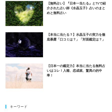
【無料占い】『日本一当たる』とTVで紹
介された占い師《水晶玉子》占いのまと
めと無料占い
【本当に当たる？】水晶玉子の実力を徹
底暴露「口コミは？」「対面鑑定は？」
【日本一の鑑定力】本当に当たる無料占
いはコレ！入籍、恋成就、驚異の的中
率！
キーワード