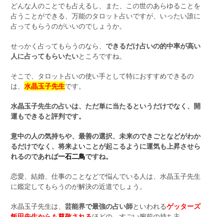
どんな人のことでも占えるし、また、この世のあらゆることを
占うことができる、万能のタロット占いですが、いったい誰に
占ってもらうのがいいのでしょうか。
せっかく占ってもらうのなら、
できるだけ占いの的中率が高い
人に占ってもらいたい
ところですね。
そこで、タロット占いの使い手として特におすすめできるの
は、
水晶玉子先生
です。
水晶玉子先生の占いは、ただ単に当たるというだけでなく、開
運もできると評判です。
意中の人の気持ちや、最善の選択、未来のできごとなどがわか
るだけでなく、将来よいことが起こるように運気も上昇させら
れるのであれば
一石二鳥
ですね。
恋愛、結婚、仕事のことなどで悩んでいる人は、水晶玉子先生
に鑑定してもらうのが解決の近道でしょう。
水晶玉子先生は、
芸能界で最強の占い師
といわれる
ゲッターズ
飯田先生
からも尊敬される
ほどの、すごい腕前の持ち主。