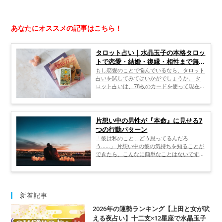
あなたにオススメの記事はこちら！
タロット占い｜水晶玉子の本格タロッ
トで恋愛・結婚・復縁・相性まで無料
で占います
もし恋愛のことで悩んでいるなら、タロット
占いを試してみてはいかがでしょうか。 タ
ロット占いは、78枚のカードを使って現在の
状況や気持ちを分析し、未来に起こること
や、とるべき行動、考え方などをアドバイス
するものです。 ここでは、タロット占いと
はどんな占いなのか、また、どんなことを占
片想い中の男性が『本命』に見せる7
うことができ、どんな悩みを抱えている人に
つの行動パターン
向いているのか、そして、「当たる」と評判
「彼は私のこと、どう思ってるんだろ
の無料占いを監修している水晶玉子先生につ
う……」 片想い中の彼の気持ちを知ることが
いても解説します。
できたら、こんなに簡単なことはないですよ
ね。 そんなの無理！と思ってはいません
か？ 実は、片想いをしている男性が見せる
サインがあるんです！ この記事では、片想
い中の男性が本命の女性に見せる行動や、好
きな人に対してどんなことを考えているのか
新着記事
ご紹介していきます。 これを読んで、気に
2026年の運勢ランキング【上田と女が吠
なる彼が今恋をしている状態なのかどうか、
える夜占い】十二支×12星座で水晶玉子
探ってみて下さいね！