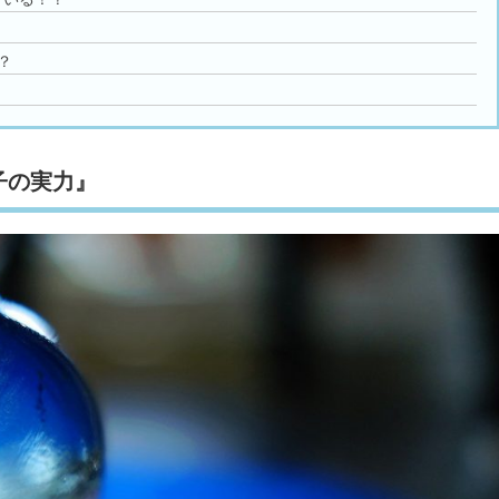
？
子の実力』