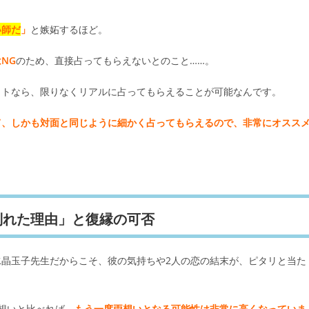
い師だ
」
と嫉妬するほど。
NG
のため、直接占ってもらえないとのこと……。
イトなら、限りなくリアルに占ってもらえることが可能なんです。
て、しかも対面と同じように細かく占ってもらえるので、非常にオスス
別れた理由」と復縁の可否
晶玉子先生だからこそ、彼の気持ちや2人の恋の結末が、ピタリと当た
想いと比べれば、
もう一度両想いとなる可能性は非常に高くなっていま