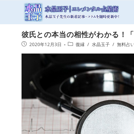
コ
ン
テ
ン
彼氏との本当の相性がわかる！「
ツ
へ
投
投
2020年12月3日
復縁
/
水晶玉子
/
無料占
ス
稿
稿
キ
公
カ
開
テ
ッ
日:
ゴ
プ
リ
ー: