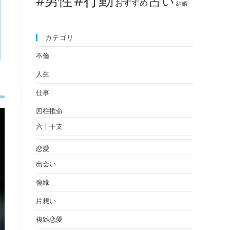
#男性
占い
おすすめ
結婚
カテゴリ
不倫
人生
仕事
四柱推命
六十干支
恋愛
出会い
復縁
片想い
複雑恋愛