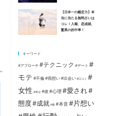
ょ
【日本一の鑑定力】本
当に当たる無料占いは
コレ！入籍、恋成就、
驚異の的中率！
キーワード
#
#テクニック
#アプローチ
#デート
#
モテ
#不倫
#両想い
#出会い
#口コミ
女性
#愛され
#
#心理
#彼
#幸せ
#片想い
態度
#成就
#本音
#春
#行動