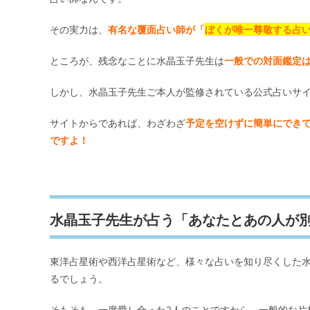
その実力は、
有名な覆面占い師が「
ぼくが唯一尊敬する占
ところが、残念なことに水晶玉子先生は
一般での対面鑑定は
しかし、水晶玉子先生ご本人が監修されている公式占いサ
サイトからであれば、わざわざ
予定を空けずに簡単にでき
ですよ！
水晶玉子先生が占う「あなたとあの人が
東洋占星術や西洋占星術など、様々な占いを知り尽くした水
るでしょう。
そもそも、一度愛し合った2人のことですから、一般的な片