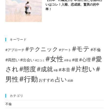
いはコレ！入籍、恋成就、驚異の的中
率！
キーワード
#モテ
#テクニック
#不倫
#アプローチ
#デート
#女性
#愛
#心理
#両想い
#出会い
#彼
#口コミ
#幸せ
#片想い
#
され
#態度
#成就
#本音
#春
#行動
男性
占い
おすすめ
結婚
カテゴリ
不倫