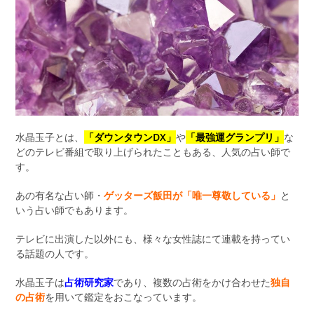
水晶玉子とは、
「ダウンタウンDX」
や
「最強運グランプリ」
な
どのテレビ番組で取り上げられたこともある、人気の占い師で
す。
あの有名な占い師・
ゲッターズ飯田が「唯一尊敬している」
と
いう占い師でもあります。
テレビに出演した以外にも、様々な女性誌にて連載を持ってい
る話題の人です。
水晶玉子は
占術研究家
であり、複数の占術をかけ合わせた
独自
の占術
を用いて鑑定をおこなっています。