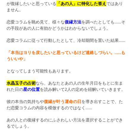
が復縁したいと思っている
「あの人」に特化した答え
ではあり
ません。
恋愛コラムを眺め見て、様々な
復縁方法
を調べたとしても……そ
の手段があの人に有効かどうかはわからないでしょう。
恋愛コラムに従って行動したとして、冷却期間を置いた結果……
「本当はヨリを戻したいと思っているけど連絡しづらい。……も
ういいや」
となってしまう可能性もあります。
水晶玉子の占術
なら、あなたとあの人の生年月日をもとに生ま
れた日の
星の位置
を読み解いて2人の定めを紐解いていきます。
彼の本当の気持ちや
復縁が叶う運命の日
を導き出すことで、た
だ恋愛コラムの内容を模倣するのではなく……
あの人との復縁するのにふさわしい方法を選択することができ
るでしょう。