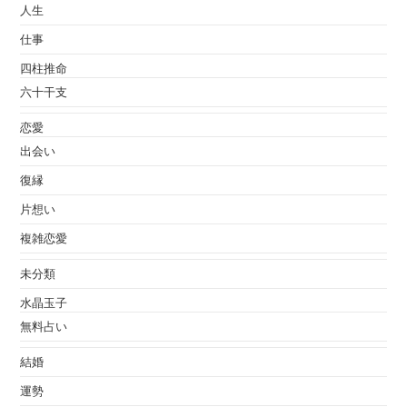
人生
仕事
四柱推命
六十干支
恋愛
出会い
復縁
片想い
複雑恋愛
未分類
水晶玉子
無料占い
結婚
運勢