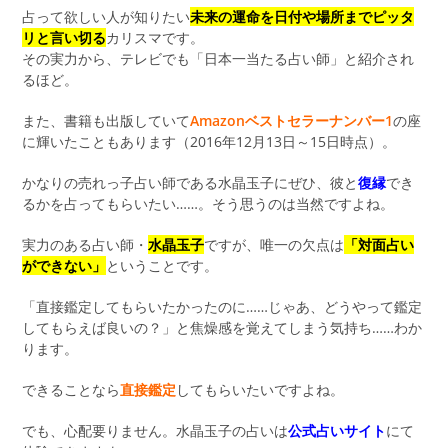
占って欲しい人が知りたい
未来の運命を日付や場所までピッタ
リと言い切る
カリスマです。
その実力から、テレビでも「日本一当たる占い師」と紹介され
るほど。
また、書籍も出版していて
Amazonベストセラーナンバー1
の座
に輝いたこともあります（2016年12月13日～15日時点）。
かなりの売れっ子占い師である水晶玉子にぜひ、彼と
復縁
でき
るかを占ってもらいたい……。そう思うのは当然ですよね。
実力のある占い師・
水晶玉子
ですが、唯一の欠点は
「対面占い
ができない」
ということです。
「直接鑑定してもらいたかったのに……じゃあ、どうやって鑑定
してもらえば良いの？」と焦燥感を覚えてしまう気持ち……わか
ります。
できることなら
直接鑑定
してもらいたいですよね。
でも、心配要りません。水晶玉子の占いは
公式占いサイト
にて