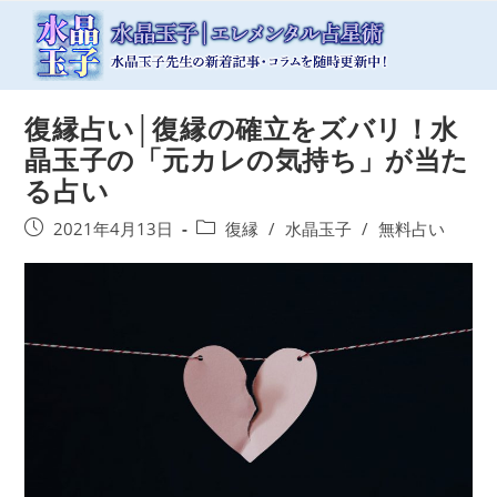
コ
ン
テ
ン
ツ
復縁占い│復縁の確立をズバリ！水
へ
ス
晶玉子の「元カレの気持ち」が当た
キ
る占い
ッ
プ
投
投
2021年4月13日
復縁
/
水晶玉子
/
無料占い
稿
稿
公
カ
開
テ
日:
ゴ
リ
ー: