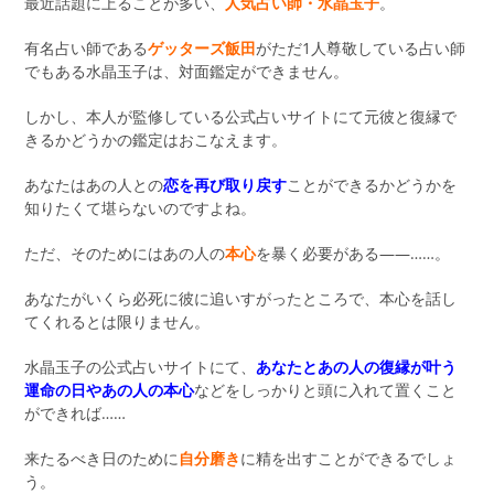
最近話題に上ることが多い、
人気占い師・水晶玉子
。
有名占い師である
ゲッターズ飯田
がただ1人尊敬している占い師
でもある水晶玉子は、対面鑑定ができません。
しかし、本人が監修している公式占いサイトにて元彼と復縁で
きるかどうかの鑑定はおこなえます。
あなたはあの人との
恋を再び取り戻す
ことができるかどうかを
知りたくて堪らないのですよね。
ただ、そのためにはあの人の
本心
を暴く必要がある――……。
あなたがいくら必死に彼に追いすがったところで、本心を話し
てくれるとは限りません。
水晶玉子の公式占いサイトにて、
あなたとあの人の復縁が叶う
運命の日やあの人の本心
などをしっかりと頭に入れて置くこと
ができれば……
来たるべき日のために
自分磨き
に精を出すことができるでしょ
う。