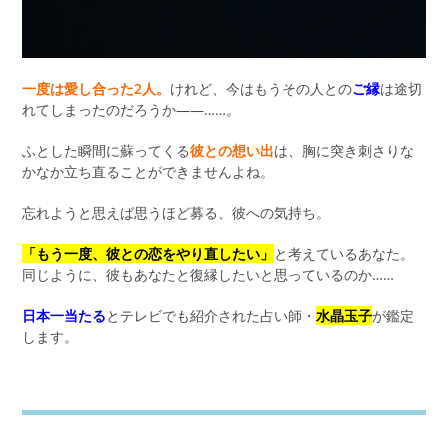
一度は愛し合った2人。
けれど、今はもうその人との
ご縁
は途切
れてしまったのだろうか――……。
ふとした瞬間に蘇ってくる
彼との想い出
は、胸に突き刺さりな
かなか立ち直ることができませんよね。
忘れようと思えば思うほど募る、彼への気持ち。
「もう一度、彼との恋をやり直したい」
と考えているあなた。
同じように、彼もあなたと復縁したいと思っているのか……
日本一当たる
とテレビでも紹介された占い師・
水晶玉子
が鑑定
します。