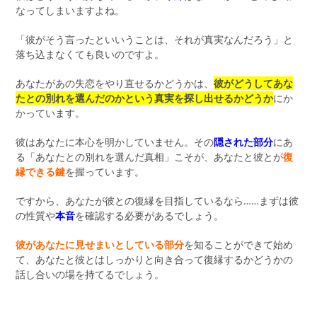
なってしまいますよね。
「彼がそう言ったといいうことは、それが真実なんだろう」と
落ち込まなくても良いのですよ。
あなたがあの失恋をやり直せるかどうかは、
彼がどうしてあな
たとの別れを選んだのかという真実を探し出せるかどうか
にか
かっています。
彼はあなたに本心を明かしていません。その
隠された部分
にあ
る「あなたとの別れを選んだ真相」こそが、あなたと彼とが
復
縁できる鍵
を握っています。
ですから、あなたが彼との復縁を目指しているなら……まずは彼
の性質や
本音
を確認する必要があるでしょう。
彼があなたに見せまいとしている部分
を知ることができて始め
て、あなたと彼とはしっかりと向き合って復縁するかどうかの
話し合いの場を持てるでしょう。