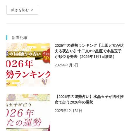
辛
続きを読む
卯
の
特
徴
新着記事
と
は？
2026年の運勢ランキング【上田と女が吠
性
える夜占い】十二支×12星座で水晶玉子
が順位を発表（2026年1月1日放送）
格・
恋
2026年1月5日
愛・
相
性・
運
勢
【2026年の運勢占い】水晶玉子が四柱推
を
命で占う2026年の運勢
解
2025年12月31日
説