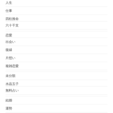
人生
仕事
四柱推命
六十干支
恋愛
出会い
復縁
片想い
複雑恋愛
未分類
水晶玉子
無料占い
結婚
運勢