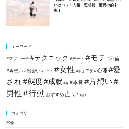
いはコレ！入籍、恋成就、驚異の的中
率！
キーワード
#モテ
#テクニック
#不倫
#アプローチ
#デート
#女性
#愛
#心理
#両想い
#出会い
#彼
#口コミ
#幸せ
#片想い
#
され
#態度
#成就
#本音
#春
#行動
男性
占い
おすすめ
結婚
カテゴリ
不倫