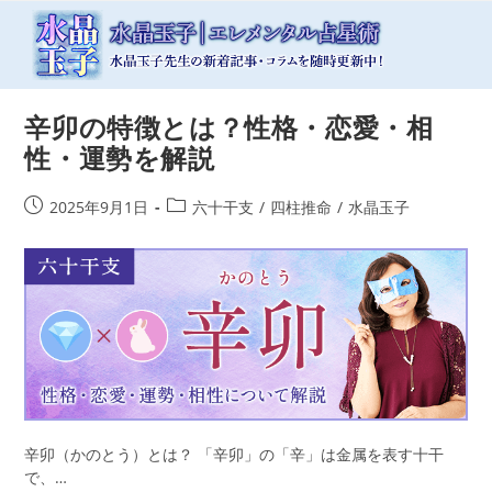
コ
ン
テ
ン
ツ
辛卯の特徴とは？性格・恋愛・相
へ
ス
性・運勢を解説
キ
ッ
投
投
2025年9月1日
六十干支
/
四柱推命
/
水晶玉子
プ
稿
稿
公
カ
開
テ
日:
ゴ
リ
ー:
辛卯（かのとう）とは？ 「辛卯」の「辛」は金属を表す十干
で、…