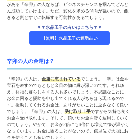
がある「辛卯」の人ならば、ビジネスチャンスを掴んでどんど
ん成功していけます。ただ、変化を求める傾向が強いので、飽
きると割とすぐに転職する可能性があるでしょう。
▼▼水晶玉子の占いはこちら▼▼
【無料】水晶玉子の運勢占い
辛卯の人の金運は？
「辛卯」の人は、
金運に恵まれている
でしょう。「辛」は金や
宝石を表すのでもともと金目の物に縁が深いのです。それゆ
え、裕福な暮らしをする人も多いでしょう。不思議なことに、
お金に困ると援助を申し出てくれる人がちらほら現れるので
す。援助してくれるお金は、ありがたいことに返さなくて良い
でしょう。 「辛卯」の人は、
受け取り上手
ですから気持ち良く
お金を受け取れます。そして、頂いたお金を賢く運用していく
のでしょう。やがて、お金が2倍にも3倍にも増えて懐が温かく
なっています。お金に困ることがないので、億単位で大胆にお
金を使うことも多いでしょう。