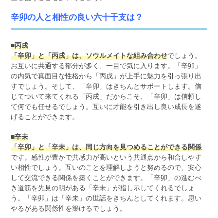
辛卯の人と相性の良い六十干支は？
■丙戌
「辛卯」と「丙戌」は、ソウルメイトな組み合わせ
でしょう。
お互いに共通する部分が多く、一目で気に入ります。「辛卯」
の内気で真面目な性格から「丙戌」が上手に魅力を引っ張り出
すでしょう。そして、「辛卯」はきちんとサポートします。信
じてついて来てくれる「丙戌」だからこそ、「辛卯」は信頼し
て何でも任せるでしょう。互いに才能を引き出し良い成長を遂
げることができます。
■辛未
「辛卯」と「辛未」は、同じ方向を見つめることができる関係
です。感性が豊かで共感力が高いという共通点から和合しやす
い相性でしょう。互いのことを理解しようと努めるので、安心
して交流できる関係を築くことができます。「辛卯」の進むべ
き道筋を先見の明がある「辛未」が指し示してくれるでしょ
う。「辛卯」は「辛未」の世話をきちんとしてくれます。思い
やるがある関係性を築けるでしょう。