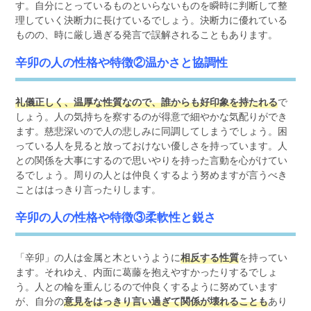
す。自分にとっているものといらないものを瞬時に判断して整
理していく決断力に長けているでしょう。決断力に優れている
ものの、時に厳し過ぎる発言で誤解されることもあります。
辛卯の人の性格や特徴②温かさと協調性
礼儀正しく、温厚な性質なので、誰からも好印象を持たれる
で
しょう。人の気持ちを察するのが得意で細やかな気配りができ
ます。慈悲深いので人の悲しみに同調してしまうでしょう。困
っている人を見ると放っておけない優しさを持っています。人
との関係を大事にするので思いやりを持った言動を心がけてい
るでしょう。周りの人とは仲良くするよう努めますが言うべき
ことははっきり言ったりします。
辛卯の人の性格や特徴③柔軟性と鋭さ
「辛卯」の人は金属と木というように
相反する性質
を持ってい
ます。それゆえ、内面に葛藤を抱えやすかったりするでしょ
う。人との輪を重んじるので仲良くするように努めています
が、自分の
意見をはっきり言い過ぎて関係が壊れることも
あり