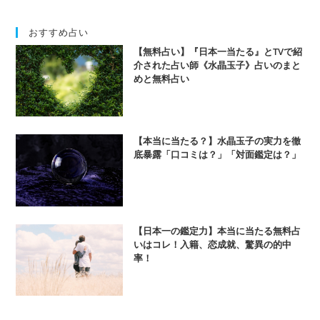
おすすめ占い
【無料占い】『日本一当たる』とTVで紹
介された占い師《水晶玉子》占いのまと
めと無料占い
【本当に当たる？】水晶玉子の実力を徹
底暴露「口コミは？」「対面鑑定は？」
【日本一の鑑定力】本当に当たる無料占
いはコレ！入籍、恋成就、驚異の的中
率！