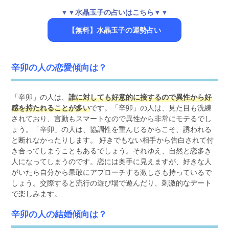
▼▼水晶玉子の占いはこちら▼▼
【無料】水晶玉子の運勢占い
辛卯の人の恋愛傾向は？
「辛卯」の人は、
誰に対しても好意的に接するので異性から好
感を持たれることが多い
です。「辛卯」の人は、見た目も洗練
されており、言動もスマートなので異性から非常にモテるでし
ょう。「辛卯」の人は、協調性を重んじるからこそ、誘われる
と断れなかったりします。 好きでもない相手から告白されて付
き合ってしまうこともあるでしょう。それゆえ、自然と恋多き
人になってしまうのです。恋には奥手に見えますが、好きな人
がいたら自分から果敢にアプローチする激しさも持っているで
しょう。交際すると流行の遊び場で遊んだり、刺激的なデート
で楽しみます。
辛卯の人の結婚傾向は？