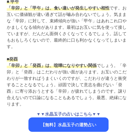
■ 甲午
「辛卯」と「甲午」は、食い違いが発生しやすい相性
です。お
互いに価値観が違い過ぎて話が嚙み合わないでしょう。気まま
な「辛卯」に対して、束縛傾向が強い「甲午」はあれこれ口や
かましくなる傾向があります。最初はお互いに気を使って接し
ていますが、だんだん面倒くさくなってくるでしょう。話して
もおもしろくないので、最終的に口も利かなくなってしまいま
す。
■癸酉
「辛卯」と「癸酉」は、喧嘩になりやすい関係
でしょう。「辛
卯」と「癸酉」はこだわりが強い面があります。お互いのこだ
わりが一致すればうまくいくのですが、こだわりが違うと衝突
することとなるでしょう。頑固で決して意志を曲げない「癸
酉」に寄り添おうとする「辛卯」が疲れてしまうのです。譲り
合えないので口論になることもあるでしょう。最悪、絶縁にな
ります。
▼▼水晶玉子の占いはこちら▼▼
【無料】水晶玉子の運勢占い