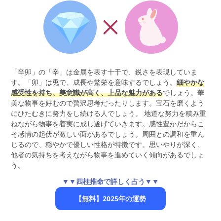
「辛卯」の「辛」は金属を表す十干で、鋭さを表現していま
す。「卯」は兎で、成長や繁栄を意味するでしょう。
細やかな
感受性を持ち、美意識が高く、上品な魅力がある
でしょう。華
美な物事を好むので贅沢思考だったりします。宝石を磨くよう
にひたむきに努力をし続ける人でしょう。 地道な努力を積み重
ねながら物事を着実に成し遂げていきます。感性豊かだからこ
そ感情の起伏が激しい面があるでしょう。周囲との調和を重ん
じるので、穏やかで優しい性格が特徴です。思いやりが深く、
他者の気持ちを考えながら物事を進めていく傾向があるでしょ
う。
▼▼四柱推命で詳しく占う▼▼
【無料】2025年の運勢