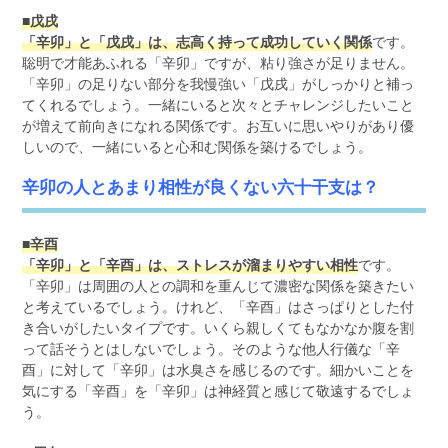
■戊戌
「辛卯」と「戊戌」は、志高く持って成功していく関係
です。
聡明で才能あふれる「辛卯」ですが、粘り強さが足りません。
「辛卯」の足りない部分を我慢強い「戊戌」がしっかりと補っ
てくれるでしょう。一緒にいると次々とチャレンジしたいこと
が増えて前向きになれる関係です。お互いに思いやりがあり優
しいので、一緒にいると心和む関係を築けるでしょう。
辛卯の人とあまり相性が良くない六十干支は？
■辛酉
「辛卯」と「辛酉」は、ストレスが溜まりやすい相性
です。
「辛卯」は周囲の人との調和を重んじて濃密な関係を築きたい
と考えているでしょう。けれど、「辛酉」はさっぱりとした付
き合いがしたいタイプです。いくら親しくてもなかなか腹を割
って話そうとはしないでしょう。そのような他人行儀な「辛
酉」に対して「辛卯」は水臭さを感じるのです。細かいことを
気にする「辛酉」を「辛卯」は神経質と感じて敬遠するでしょ
う。