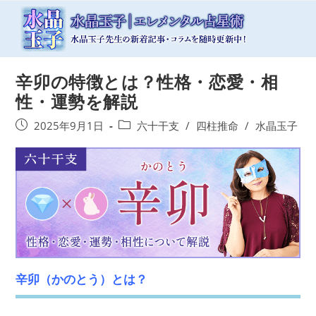
コ
ン
テ
ン
ツ
辛卯の特徴とは？性格・恋愛・相
へ
ス
性・運勢を解説
キ
ッ
投
投
2025年9月1日
六十干支
/
四柱推命
/
水晶玉子
プ
稿
稿
公
カ
開
テ
日:
ゴ
リ
ー:
辛卯（かのとう）とは？