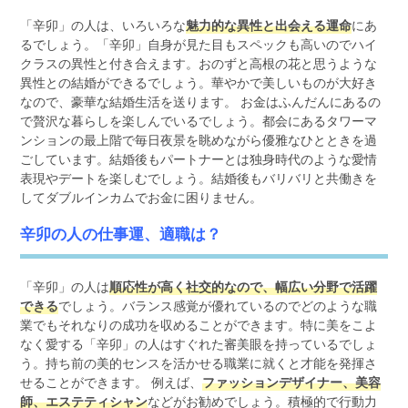
「辛卯」の人は、いろいろな
魅力的な異性と出会える運命
にあ
るでしょう。「辛卯」自身が見た目もスペックも高いのでハイ
クラスの異性と付き合えます。おのずと高根の花と思うような
異性との結婚ができるでしょう。華やかで美しいものが大好き
なので、豪華な結婚生活を送ります。 お金はふんだんにあるの
で贅沢な暮らしを楽しんでいるでしょう。都会にあるタワーマ
ンションの最上階で毎日夜景を眺めながら優雅なひとときを過
ごしています。結婚後もパートナーとは独身時代のような愛情
表現やデートを楽しむでしょう。結婚後もバリバリと共働きを
してダブルインカムでお金に困りません。
辛卯の人の仕事運、適職は？
「辛卯」の人は
順応性が高く社交的なので、幅広い分野で活躍
できる
でしょう。バランス感覚が優れているのでどのような職
業でもそれなりの成功を収めることができます。特に美をこよ
なく愛する「辛卯」の人はすぐれた審美眼を持っているでしょ
う。持ち前の美的センスを活かせる職業に就くと才能を発揮さ
せることができます。 例えば、
ファッションデザイナー、美容
師、エステティシャン
などがお勧めでしょう。積極的で行動力