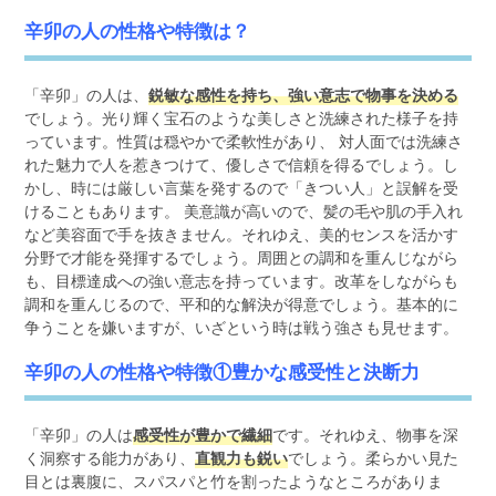
辛卯の人の性格や特徴は？
「辛卯」の人は、
鋭敏な感性を持ち、強い意志で物事を決める
でしょう。光り輝く宝石のような美しさと洗練された様子を持
っています。性質は穏やかで柔軟性があり、 対人面では洗練さ
れた魅力で人を惹きつけて、優しさで信頼を得るでしょう。し
かし、時には厳しい言葉を発するので「きつい人」と誤解を受
けることもあります。 美意識が高いので、髪の毛や肌の手入れ
など美容面で手を抜きません。それゆえ、美的センスを活かす
分野で才能を発揮するでしょう。周囲との調和を重んじながら
も、目標達成への強い意志を持っています。改革をしながらも
調和を重んじるので、平和的な解決が得意でしょう。基本的に
争うことを嫌いますが、いざという時は戦う強さも見せます。
辛卯の人の性格や特徴①豊かな感受性と決断力
「辛卯」の人は
感受性が豊かで繊細
です。それゆえ、物事を深
く洞察する能力があり、
直観力も鋭い
でしょう。柔らかい見た
目とは裏腹に、スパスパと竹を割ったようなところがありま