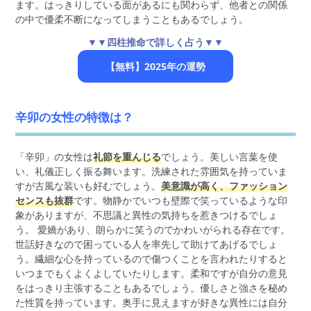
ます。はっきりしている面があるにも関わらず、他者との関係
の中で優柔不断になってしまうこともあるでしょう。
▼▼四柱推命で詳しく占う▼▼
【無料】2025年の運勢
辛卯の女性の特徴は？
「辛卯」の女性は
礼節を重んじる
でしょう。美しい言葉を使
い、礼儀正しく振る舞います。洗練された雰囲気を持っていま
すが古風な装いも好むでしょう。
美意識が高く、ファッション
センスも抜群
です。物静かでいつも壁際で笑っているような印
象がありますが、不思議と異性の気持ちを惹きつけるでしょ
う。 愛嬌があり、朗らかに笑うのでかわいがられる存在です。
世話好きなので困っている人を率先して助けてあげるでしょ
う。繊細な心を持っているので傷つくことを言われたりすると
いつまでもくよくよしていたりします。柔和ですが自分の意見
をはっきり主張することもあるでしょう。優しさと強さを秘め
た性質を持っています。奥手に見えますが好きな異性には自分