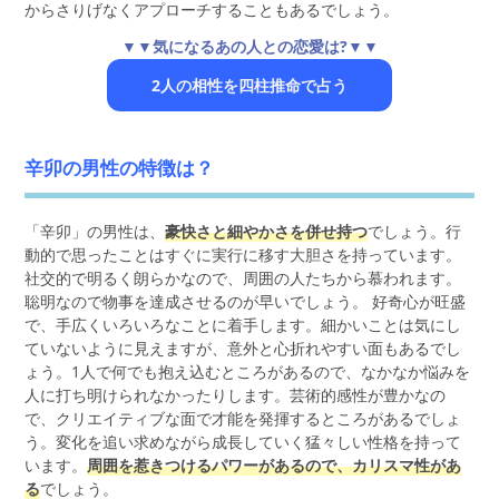
からさりげなくアプローチすることもあるでしょう。
▼▼気になるあの人との恋愛は?▼▼
2人の相性を四柱推命で占う
辛卯の男性の特徴は？
「辛卯」の男性は、
豪快さと細やかさを併せ持つ
でしょう。行
動的で思ったことはすぐに実行に移す大胆さを持っています。
社交的で明るく朗らかなので、周囲の人たちから慕われます。
聡明なので物事を達成させるのが早いでしょう。 好奇心が旺盛
で、手広くいろいろなことに着手します。細かいことは気にし
ていないように見えますが、意外と心折れやすい面もあるでし
ょう。1人で何でも抱え込むところがあるので、なかなか悩みを
人に打ち明けられなかったりします。芸術的感性が豊かなの
で、クリエイティブな面で才能を発揮するところがあるでしょ
う。変化を追い求めながら成長していく猛々しい性格を持って
います。
周囲を惹きつけるパワーがあるので、カリスマ性があ
る
でしょう。