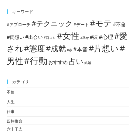
キーワード
#モテ
#テクニック
#不倫
#アプローチ
#デート
#女性
#愛
#心理
#両想い
#出会い
#彼
#口コミ
#幸せ
#片想い
#
され
#態度
#成就
#本音
#春
#行動
男性
占い
おすすめ
結婚
カテゴリ
不倫
人生
仕事
四柱推命
六十干支