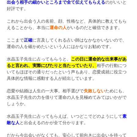
出会う相手の細かいところまで全て伝えてもらえる
のがいいと
好評です。
これから出会う人の名前、顔、性格など、具体的に教えてもら
えることから、本当に
運命の人
がいるのだと確信できます。
ここまで
正確
に言及してくれる占い師はなかなかいないので、
運命の人を確かめたいという人にはかなりお勧めです。
水晶玉子先生に占ってもらうと、
この日に運命的な出来事があ
ると言われ、実際にぴたりと当たっていたり、
相手の行動につ
いてもほぼその通りだったという声もあり、恋愛成就に役立つ
具体的な情報に感動する人が続出しています。
恋愛や結婚は人生の一大事。相手選びで
失敗しない
ためにも、
水晶玉子先生の力を借りて運命の人を見極めてみてはいかがで
しょうか。
水晶玉子先生に占ってもらえば、いつどこでどのようにして
素
敵な人
と出会えるのかが全て分かります。
だから今出会いがなくても、安心して前向きに出会いを待って