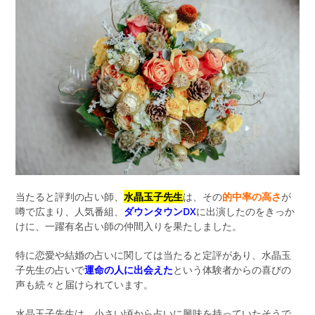
当たると評判の占い師、
水晶玉子先生
は、その
的中率の高さ
が
噂で広まり、人気番組、
ダウンタウンDX
に出演したのをきっか
けに、一躍有名占い師の仲間入りを果たしました。
特に恋愛や結婚の占いに関しては当たると定評があり、水晶玉
子先生の占いで
運命の人に出会えた
という体験者からの喜びの
声も続々と届けられています。
水晶玉子先生は、小さい頃から占いに興味を持っていたそうで