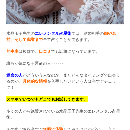
水晶玉子先生の
エレメンタル占星術
では、結婚相手の
顔や名
前、そして職業まで
全て占うことができます。
的中率
は抜群で、
口コミ
でも話題になっています。
誰もが気になる運命の人･･････
運命の人
がどういう人なのか、またどんなタイミングで出会え
るのか、
具体的な情報
を入手したいという人は今すぐチェッ
ク！
スマホでいつでもどこでもお試しできます。
多くの人から絶賛されている水晶玉子先生のエレメンタル占星
術。
そのすごさを今すぐ
無料で体験
してみてはいかがでしょう？