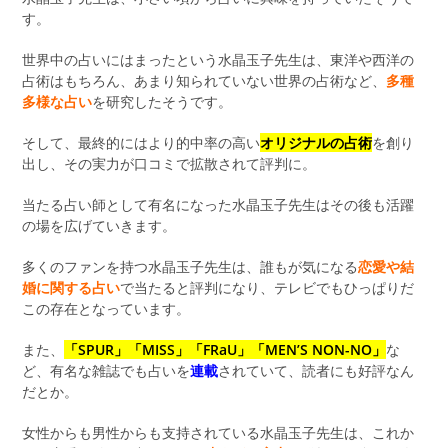
す。
世界中の占いにはまったという水晶玉子先生は、東洋や西洋の
占術はもちろん、あまり知られていない世界の占術など、
多種
多様な占い
を研究したそうです。
そして、最終的にはより的中率の高い
オリジナルの占術
を創り
出し、その実力が口コミで拡散されて評判に。
当たる占い師として有名になった水晶玉子先生はその後も活躍
の場を広げていきます。
多くのファンを持つ水晶玉子先生は、誰もが気になる
恋愛や結
婚に関する占い
で当たると評判になり、テレビでもひっぱりだ
この存在となっています。
また、
「SPUR」「MISS」「FRaU」「MEN’S NON-NO」
な
ど、有名な雑誌でも占いを
連載
されていて、読者にも好評なん
だとか。
女性からも男性からも支持されている水晶玉子先生は、これか