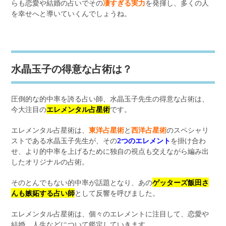
らも恋愛や結婚の占いでその
凄すぎる実力
を発揮し、多くの人
を幸せへと導いていくんでしょうね。
水晶玉子の得意な占術は？
圧倒的な的中率を誇る占い師、水晶玉子先生の得意な占術は、
今大注目の
エレメンタル占星術
です。
エレメンタル占星術は、
東洋占星術
と
西洋占星術
のスペシャリ
ストである水晶玉子先生が、その
2つのエレメント
を掛け合わ
せ、より的中率を上げるために独自の視点も交えながら編み出
したオリジナルの占術。
そのとんでもない的中率が話題となり、あの
ゲッターズ飯田さ
んも嫉妬する占い師
として反響を呼びました。
エレメンタル占星術は、個々のエレメントに注目して、恋愛や
結婚、人生などについて鑑定していきます。