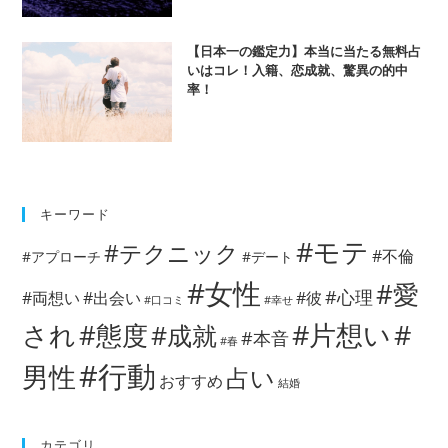
【日本一の鑑定力】本当に当たる無料占
いはコレ！入籍、恋成就、驚異の的中
率！
キーワード
#モテ
#テクニック
#不倫
#アプローチ
#デート
#女性
#愛
#心理
#両想い
#出会い
#彼
#口コミ
#幸せ
#片想い
#
され
#態度
#成就
#本音
#春
#行動
男性
占い
おすすめ
結婚
カテゴリ