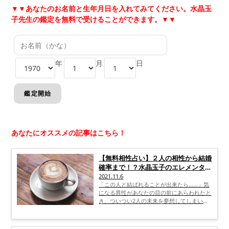
▼▼
あなたのお名前と生年月日を入れてみてください。水晶玉
子先生の鑑定を無料で受けることができます。▼▼
年
月
日
あなたにオススメの記事はこちら！
【無料相性占い】２人の相性から結婚
確率まで！？水晶玉子のエレメンタル
占星術で恋結末も明らかに！
2021.11.6
「この人と結ばれることが出来たら……」気
になる異性があなたの目の前にあらわれたと
き、ついつい2人の未来を夢想してしまいま
すよね。このまま2人の関係が順調に進展
し、愛し愛され、素晴らしいパートナーシッ
プを築き上げることになったなら……。そし