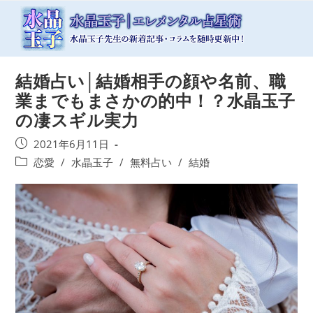
コ
ン
テ
ン
ツ
結婚占い│結婚相手の顔や名前、職
へ
ス
業までもまさかの的中！？水晶玉子
キ
の凄スギル実力
ッ
プ
投
2021年6月11日
稿
投
恋愛
/
水晶玉子
/
無料占い
/
結婚
公
稿
開
カ
日:
テ
ゴ
リ
ー: