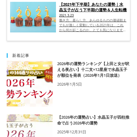
てそのまま一生を添い遂げることが出来たな
【2021年下半期】あなたの運勢｜水
ら……。そんなふうに夢を見るのが恋の醍醐
晶玉子が占う下半期の運勢＆人生転機
味ともいえるでしょう。でも実際には、出会
2021.3.23
いの瞬間の印象が恋につながらないこともあ
働き方、暮らし方、あらゆるものの価値観ま
りますよね…。あなたが道をあやまらないた
でもが激しく変動している2021年は、これ
めにも、相手のことを事前に占ってみるのは
から何が起こるのか、とても気になります
いかがでしょうか？水晶玉子先生の結婚占い
ね。2021年下半期の運勢を占いたいなら、
で、2人の相性を細部までしっかりと見るこ
「日本一当たる」ともいわれる占い師、水晶
とが出来ます。忙しい現代女性の時間は有限
玉子先生に鑑定してもらうのが良さそうで
ですし、あなたと縁のある異性かどうかを見
す。水晶玉子先生とはどんな人物なのか、ま
極めてからその先を考えると良いでしょう。
た2021年はどんな年で、今年を良い年にす
新着記事
るためはどんな開運術があるのか、ご紹介し
2026年の運勢ランキング【上田と女が吠
ていきます。
える夜占い】十二支×12星座で水晶玉子
が順位を発表（2026年1月1日放送）
2026年1月5日
【2026年の運勢占い】水晶玉子が四柱推
命で占う2026年の運勢
2025年12月31日