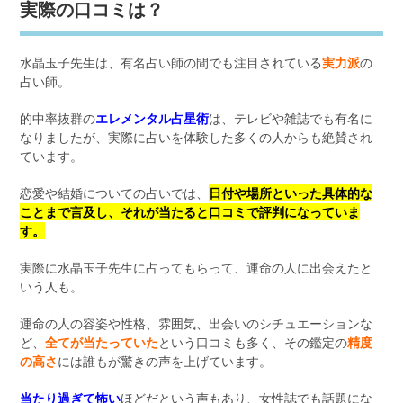
実際の口コミは？
水晶玉子先生は、有名占い師の間でも注目されている
実力派
の
占い師。
的中率抜群の
エレメンタル占星術
は、テレビや雑誌でも有名に
なりましたが、実際に占いを体験した多くの人からも絶賛され
ています。
恋愛や結婚についての占いでは、
日付や場所といった具体的な
ことまで言及し、それが当たると口コミで評判になっていま
す。
実際に水晶玉子先生に占ってもらって、運命の人に出会えたと
いう人も。
運命の人の容姿や性格、雰囲気、出会いのシチュエーションな
ど、
全てが当たっていた
という口コミも多く、その鑑定の
精度
の高さ
には誰もが驚きの声を上げています。
当たり過ぎて怖い
ほどだという声もあり、女性誌でも話題にな