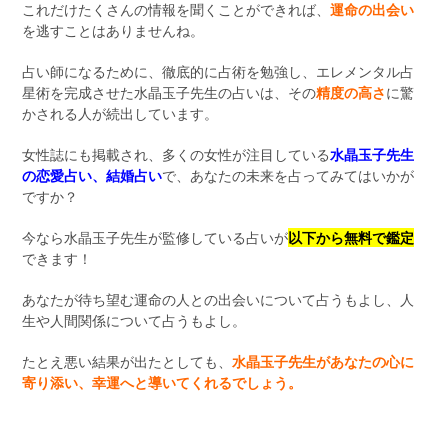
これだけたくさんの情報を聞くことができれば、
運命の出会い
を逃すことはありませんね。
占い師になるために、徹底的に占術を勉強し、エレメンタル占
星術を完成させた水晶玉子先生の占いは、その
精度の高さ
に驚
かされる人が続出しています。
女性誌にも掲載され、多くの女性が注目している
水晶玉子先生
の恋愛占い、結婚占い
で、あなたの未来を占ってみてはいかが
ですか？
今なら水晶玉子先生が監修している占いが
以下から無料で鑑定
できます！
あなたが待ち望む運命の人との出会いについて占うもよし、人
生や人間関係について占うもよし。
たとえ悪い結果が出たとしても、
水晶玉子先生があなたの心に
寄り添い、幸運へと導いてくれるでしょう。