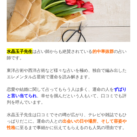
水晶玉子先生
は占い師からも絶賛されている
的中率抜群
の占い
師です。
東洋占術や西洋占術など様々な占いを極め、独自で編み出した
エレメンタル占星術で運命を読み解きます。
恋愛や結婚に関して占ってもらう人は多く、運命の人を
ずばり
と言い当てられ
、幸せを掴んだという人もいて、口コミでも評
判を呼んでいます。
水晶玉子先生は口コミでその噂が広がり、テレビや雑誌でもひ
っぱりだこに。運命の人との
出会いの日や場所、そして容姿や
性格
に至るまで事細かに伝えてもらえるのも人気の理由です。