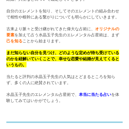
自分のエレメントを知り、そしてそのエレメントの組み合わせ
で相性や根幹にある繋がりについても明らかにしていきます。
古来より脈々と受け継がれてきた偉大な占術に、
オリジナルの
要素
を加えて占う水晶玉子先生のエレメンタル占星術は、まず
己を知る
ことから始まります。
まだ知らない自分を見つけ、どのような定めが待ち受けている
のかを紐解いていくことで、幸せな恋愛や結婚が見えてくると
いうもの。
当たると評判の水晶玉子先生の人気はとどまるところを知ら
ず、多くの人に絶賛されています。
水晶玉子先生のエレメンタル占星術で、
本当に当たる占い
を体
験してみてはいかがでしょう。