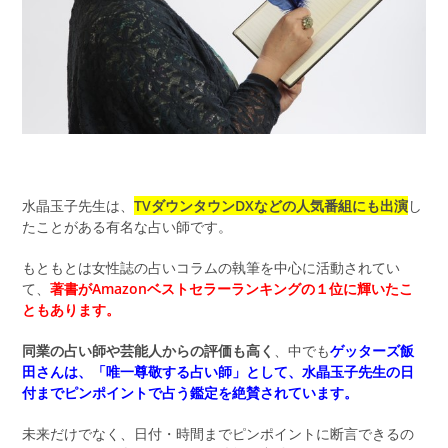
水晶玉子先生は、
TVダウンタウンDXなどの人気番組にも出演
し
たことがある有名な占い師です。
もともとは女性誌の占いコラムの執筆を中心に活動されてい
て、
著書がAmazonベストセラーランキングの１位に輝いたこ
ともあります。
同業の占い師や芸能人からの評価も高く
、中でも
ゲッターズ飯
田さんは、「唯一尊敬する占い師」として、水晶玉子先生の日
付までピンポイントで占う鑑定を絶賛されています。
未来だけでなく、日付・時間までピンポイントに断言できるの