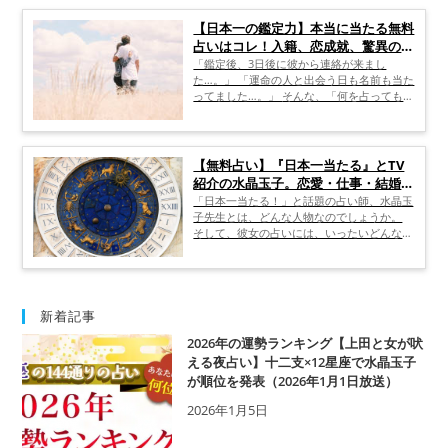
【日本一の鑑定力】本当に当たる無料
占いはコレ！入籍、恋成就、驚異の的
中率！
「鑑定後、3日後に彼から連絡が来まし
た…。」 「運命の人と出会う日も名前も当た
ってました…。」 そんな、「何を占っても的
確に当たる占い」に、一生に一度は出会って
みたいですよね？ でも実際の占いは「何と
なく当たっていなくもないけれど、スッキリ
しない。」「曖昧で腑に落ちない。」と言っ
【無料占い】『日本一当たる』とTV
た、鑑定結果が出てくることがしばし
紹介の水晶玉子。恋愛・仕事・結婚も
ば……。
全的中。
「日本一当たる！」と話題の占い師、水晶玉
子先生とは、どんな人物なのでしょうか。
そして、彼女の占いには、いったいどんな特
徴があるのでしょうか。 ここでは、水晶玉
子先生の評判、プロフィール、同業者である
ゲッターズ飯田先生からの評価、実際に鑑定
を受けた劇団ひとりさんの経験談、鑑定スタ
イル、口コミや感想などについて紹介してい
新着記事
きます。
2026年の運勢ランキング【上田と女が吠
える夜占い】十二支×12星座で水晶玉子
が順位を発表（2026年1月1日放送）
2026年1月5日