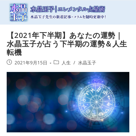
コ
ン
テ
ン
ツ
【2021年下半期】あなたの運勢｜
へ
ス
水晶玉子が占う下半期の運勢＆人生
キ
転機
ッ
プ
投
投
2021年9月15日
人生
/
水晶玉子
稿
稿
公
カ
開
テ
日:
ゴ
リ
ー: