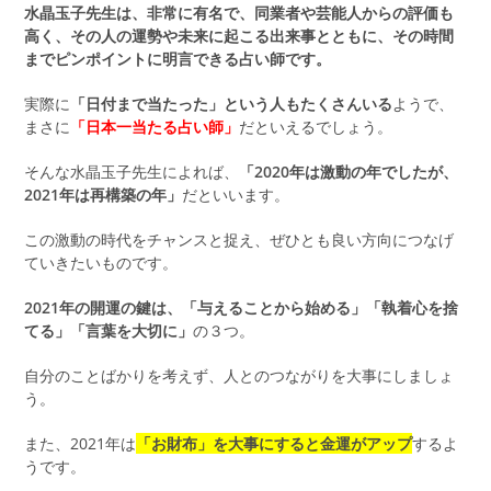
水晶玉子先生は、非常に有名で、同業者や芸能人からの評価も
高く、その人の運勢や未来に起こる出来事とともに、その時間
までピンポイントに明言できる占い師です。
実際に
「日付まで当たった」という人もたくさんいる
ようで、
まさに
「日本一当たる占い師」
だといえるでしょう。
そんな水晶玉子先生によれば、
「2020年は激動の年でしたが、
2021年は再構築の年」
だといいます。
この激動の時代をチャンスと捉え、ぜひとも良い方向につなげ
ていきたいものです。
2021年の開運の鍵は、「与えることから始める」「執着心を捨
てる」「言葉を大切に」
の３つ。
自分のことばかりを考えず、人とのつながりを大事にしましょ
う。
また、2021年は
「お財布」を大事にすると金運がアップ
するよ
うです。