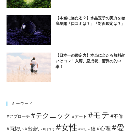
【本当に当たる？】水晶玉子の実力を徹
底暴露「口コミは？」「対面鑑定は？」
【日本一の鑑定力】本当に当たる無料占
いはコレ！入籍、恋成就、驚異の的中
率！
キーワード
#モテ
#テクニック
#不倫
#アプローチ
#デート
#女性
#愛
#心理
#両想い
#出会い
#彼
#口コミ
#幸せ