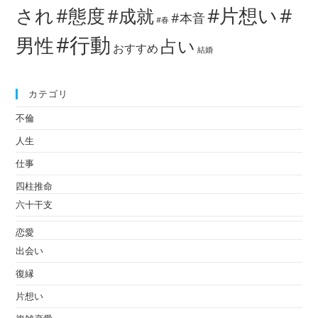
#片想い
#
され
#態度
#成就
#本音
#春
#行動
男性
占い
おすすめ
結婚
カテゴリ
不倫
人生
仕事
四柱推命
六十干支
恋愛
出会い
復縁
片想い