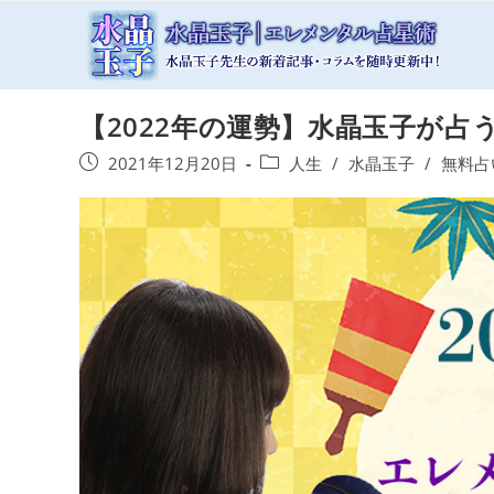
コ
ン
テ
ン
【2022年の運勢】水晶玉子が占
ツ
へ
投
投
2021年12月20日
人生
/
水晶玉子
/
無料占
ス
稿
稿
キ
公
カ
開
テ
ッ
日:
ゴ
プ
リ
ー: