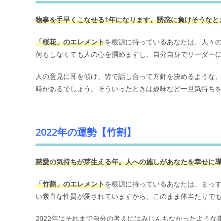
物事を手早くこなせる1年になります。誘惑に負けそうなと
「桜花」のエレメント
を根源に持っているあなたは、人々
何もしなくても人の心を掴めますし、自分自身でリーダー
人の意見に耳を傾け、皆で話し合って方針を決めるような、
時があるでしょう。そういったときは趣味など一旦気持ち
2022年の運勢【竹割】
慈愛の気持ちが芽生える年。人への施しがあなたを幸せに
「竹割」のエレメント
を根源に持っているあなたは、まっ
い素直な性質が愛されていますから、このまま体当たりで
2022年はそれまで自分の考えにはみじんもなかったよう