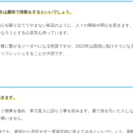
きは趣味で発散をするといいでしょう。
の心を駆り立ててやまない桜花のように、人々の興味や関心を惹きます
になろうとする心意気も持っています。
横に繋がるリーダーになる性質ですが、2022年は誘惑に負けそうにな
をリフレッシュすることが大切です。
導きます。
すぐ物事を進め、単刀直入に語らう事を好みます。裏で糸を引いたりし
も構いません。
な事でも、最初から否定せず一度肯定的に捉えてみるといいでしょう。周