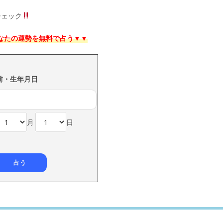
チェック
あなたの運勢を無料で占う▼▼
前・生年月日
月
日