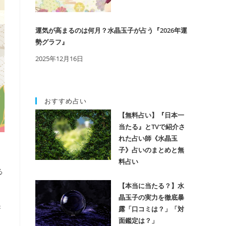
運気が高まるのは何月？水晶玉子が占う『2026年運
勢グラフ』
2025年12月16日
おすすめ占い
【無料占い】『日本一
当たる』とTVで紹介さ
れた占い師《水晶玉
子》占いのまとめと無
料占い
る
【本当に当たる？】水
晶玉子の実力を徹底暴
き
露「口コミは？」「対
面鑑定は？」