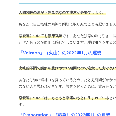
人間関係の運が下降気味なので注意が必要でしょう。
あなたは自己犠牲の精神で問題に取り組むことも厭いませ
恋愛運についても停滞気味
です。あなたは恋の駆け引きに
と付き合うのが面倒に感じてしまいます。駆け引きをする
「Volcano」（火山）の2022年1月の運勢
比較的不調で誤解を受けやすい期間なので注意した方が良
あなたは強い精神力を持っているため、たとえ時間がかか
のない人と思われがちです。誤解を解くために、飲み会な
恋愛運については、もともと幸運のもとに生まれている
と
す。
「Evaporation」（蒸発）の2022年1月の運勢