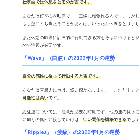
仕事面では休息をとるのが吉です。
あなたは好奇心が旺盛で、一直線に頑張れる人です。しか
もし壁にぶち当たることがあれば、いったん休養をとりま
また休憩の時期に計画的に行動できる方をそばにつけると
ので注視が必要です。
「Wave」（白波）の2022年1月の運勢
自分の感性に従って行動すると吉です。
あなたは直感力に長け、鋭い感があります。「これだ！」
可能性は高い
です。
恋愛運については、注意が必要な時期です。他の運の良さ
に周りの異性に接していけば、
いい関係を構築できる
でし
「Ripples」（波紋）の2022年1月の運勢