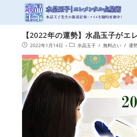
コ
ン
テ
ン
【2022年の運勢】水晶玉子がエ
ツ
へ
投
投
2022年1月14日
水晶玉子
/
無料占い
/
運
ス
稿
稿
キ
公
カ
開
テ
ッ
日:
ゴ
プ
リ
ー: