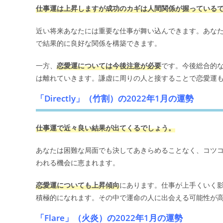
仕事運は上昇しますが成功のカギは人間関係が握っている
近い将来あなたには重要な仕事が舞い込んできます。あな
で結果的に良好な関係を構築できます。
一方、
恋愛運については今後注意が必要
です。今後総合的
は離れていきます。謙虚に周りの人と接することで恋愛運
「Directly」（竹割）の2022年1月の運勢
仕事運で近々良い結果が出てくるでしょう。
あなたは困難な局面でも決してあきらめることなく、コツ
われる機会に恵まれます。
恋愛運についても上昇傾向
にあります。仕事が上手くいく
積極的になれます。その中で運命の人に出会える可能性が
「Flare」（火炎）の2022年1月の運勢