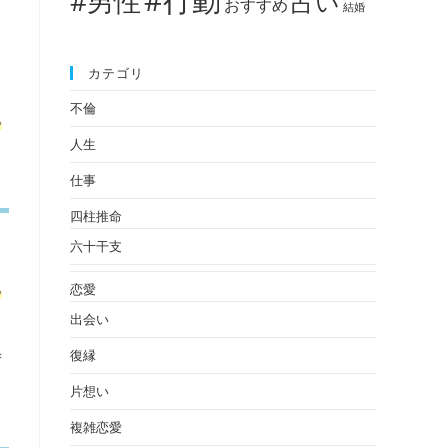
#男性
占い
おすすめ
結婚
。
カテゴリ
不倫
る
人生
仕事
四柱推命
六十干支
恋愛
る
出会い
復縁
ず
片想い
複雑恋愛