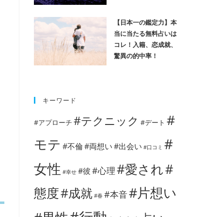
【日本一の鑑定力】本
当に当たる無料占いは
コレ！入籍、恋成就、
驚異の的中率！
キーワード
#
#テクニック
#アプローチ
#デート
#
モテ
#不倫
#両想い
#出会い
#口コミ
女性
#愛され
#
#心理
#彼
#幸せ
#片想い
態度
#成就
#本音
#春
#行動