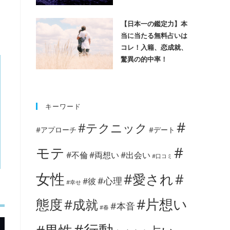
【日本一の鑑定力】本
当に当たる無料占いは
コレ！入籍、恋成就、
驚異の的中率！
キーワード
#
#テクニック
#アプローチ
#デート
#
モテ
#不倫
#両想い
#出会い
#口コミ
女性
#愛され
#
#心理
#彼
#幸せ
#片想い
態度
#成就
#本音
#春
#行動