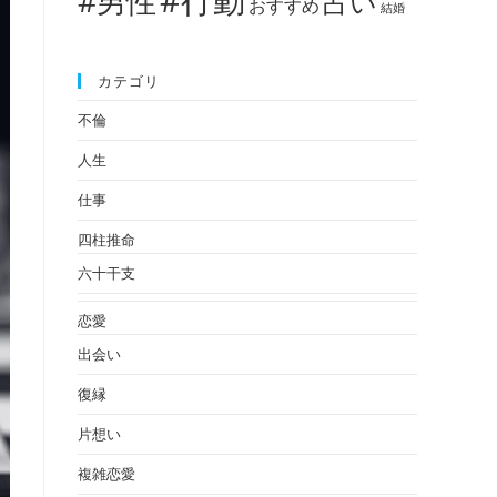
#男性
占い
おすすめ
結婚
カテゴリ
不倫
人生
仕事
四柱推命
六十干支
恋愛
出会い
復縁
片想い
複雑恋愛