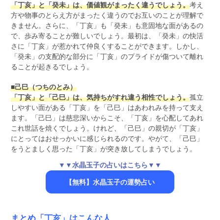
「丁亥」と「癸未」は、価値観がまったく違うでしょう。
考え
方や物事のとらえ方がまったく違うのでお互いのことが理解で
きません。さらに、「丁亥」も「癸未」も意固地な面があるの
で、歩み寄ることが難しいでしょう。最初は、「癸未」の快活
さに「丁亥」が惹かれて仲良くすることができます。しかし、
「癸未」の支配的な部分に「丁亥」のプライドが傷ついて離れ
ることが起きるでしょう。
■己巳（つちのとみ）
「丁亥」と「己巳」は、気持ちがすれ違う相性でしょう。
孤立
しやすい面がある「丁亥」を「己巳」はあわれみを持って支え
ます。「己巳」は慈悲深いからこそ、「丁亥」を心配してあれ
これ世話を焼くでしょう。けれど、「己巳」の親切が「丁亥」
にとってはおせっかいに感じられるのです。やがて、「己巳」
をうとましく思った「丁亥」が突き放してしまうでしょう。
▼▼水晶玉子の占いはこちら▼▼
【無料】水晶玉子の運勢占い
まとめ「丁亥」はこんな人