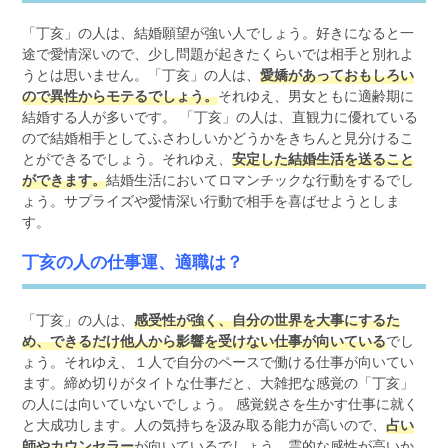
「丁亥」の人は、結婚願望が強い人でしょう。好きになると一
途で愛情深いので、少し問題が起きたくらいでは相手と別れよ
うとは思いません。「丁亥」の人は、
愛嬌があっておもしろい
ので異性からモテるでしょう。
それゆえ、男女ともに適齢期に
結婚する人が多いです。 「丁亥」の人は、直観力に優れている
ので結婚相手としてふさわしいかどうかをきちんと見分けるこ
とができるでしょう。それゆえ、
安定した結婚生活を送ること
ができます。
結婚生活においてロマンチックな行動をするでし
ょう。サプライズや愛情深い行動で相手を喜ばせようとしま
す。
丁亥の人の仕事運、適職は？
「丁亥」の人は、
感受性が強く、自分の世界を大事にするた
め、できるだけ他人から影響を受けない仕事が向いている
でし
ょう。それゆえ、１人で自分のペースで働ける仕事が向いてい
ます。締め切りがタイトな仕事だと、大雑把な感覚の「丁亥」
の人には向いていないでしょう。 感覚鋭さを生かす仕事に就く
と大成功します。人の気持ちを汲み取る能力が高いので、
占い
師やカウンセラー
が向いているでしょう。霊的な感性が高いか