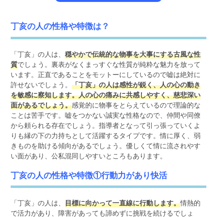
丁亥の人の性格や特徴は？
「丁亥」の人は、
穏やかで伝統的な物事を大事にする古風な性
質
でしょう。裏表がなくまっすぐな性質が純粋な魅力を放って
います。正直であることをモットーにしているので嘘は絶対に
許せないでしょう。
「丁亥」の人は感性が鋭く、人の心の動き
を敏感に察知します。人の心の痛みに共感しやすく、慈悲深い
面があるでしょう。
感覚的に物事をとらえているので理論的な
ことは苦手です。嘘をつかない誠実な性格なので、仲間や同僚
から頼られる存在でしょう。指導者となって引っ張っていくよ
りも縁の下の力持ちとして活躍するタイプです。情に厚く、弱
きものを助ける傾向があるでしょう。優しくて情に流されやす
い面があり、公私混同しやすいところもあります。
丁亥の人の性格や特徴①行動力があり快活
「丁亥」の人は、
目標に向かって一直線に行動します。
情熱的
で活力があり、障害があっても諦めずに挑戦を続けるでしょ