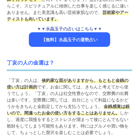
らこそ、スピリチュアルに傾倒した仕事を楽しく感じるに違い
ありません。また美意識も高い芸術家肌なので、
芸術家やアー
ティストも向いています。
▼▼水晶玉子の占いはこちら▼▼
【無料】水晶玉子の運勢占い
丁亥の人の金運は？
「丁亥」の人は、
倹約家な面がありますから、もともと金銭の
使い方は計画的
です。お金に関しては、きちんと考えてから使
うでしょう。「丁亥」の人は社交性豊かなので、交際費の出費
は多いです。交際費に関しては、自分にとって利益になるかど
うかをきちんと金勘定してから支払うでしょう。
金銭感覚は鋭
いので、間違ったお金の使い方をすることはありません。
しか
し、過度に我慢をするとストレスが溜まって後にとんでもない
散財をしてしまう可能性もあります。時にはグルメや買い物を
して、ちょっとした贅沢を楽しむことは必要でしょう。