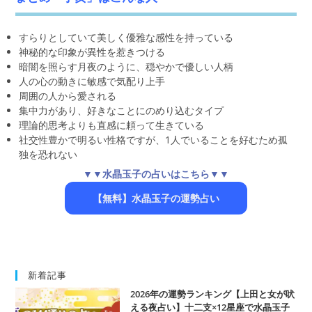
すらりとしていて美しく優雅な感性を持っている
神秘的な印象が異性を惹きつける
暗闇を照らす月夜のように、穏やかで優しい人柄
人の心の動きに敏感で気配り上手
周囲の人から愛される
集中力があり、好きなことにのめり込むタイプ
理論的思考よりも直感に頼って生きている
社交性豊かで明るい性格ですが、1人でいることを好むため孤
独を恐れない
▼▼水晶玉子の占いはこちら▼▼
【無料】水晶玉子の運勢占い
新着記事
2026年の運勢ランキング【上田と女が吠
える夜占い】十二支×12星座で水晶玉子