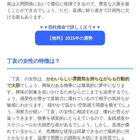
覚は人間関係において優位に発揮できるので、豊富な人脈を築
くことができるでしょう。ただ、直感に頼り過ぎて計画性に欠
ける面もあります。
▼▼四柱推命で詳しく占う▼▼
【無料】2025年の運勢
丁亥の女性の特徴は？
「丁亥」の女性は、
かわいらしい雰囲気を持ちながらも行動的
で大胆
でしょう。興味がある物事には徹底的に夢中になりま
す。興味の対象を追いかけるためならどこまでも追求するでし
ょう。感受性が豊かで直観力に優れているので相手の気持ちが
敏感にわかります。 穏やかで温かい空気感で周囲を癒すでしょ
う。洞察力が鋭い「丁亥」の女性に相談すれば、優れた答えが
返ってきます。物事を感覚的にとらえているので、金銭感覚や
スケジュールが大雑把な面があるでしょう。しかし、直感が優
れているからこそ、危機的な状況は回避できるので最終的に何
とかなります。温厚で周囲との調和を大切にする性質でしょ