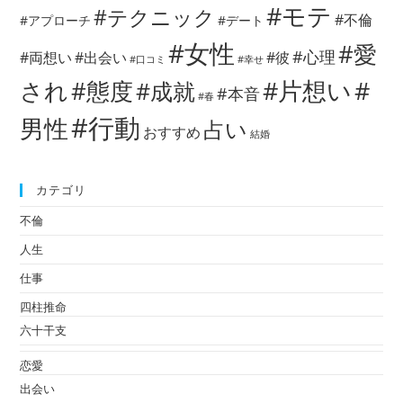
#モテ
#テクニック
#不倫
#アプローチ
#デート
#女性
#愛
#心理
#両想い
#出会い
#彼
#口コミ
#幸せ
#片想い
#
され
#態度
#成就
#本音
#春
#行動
男性
占い
おすすめ
結婚
カテゴリ
不倫
人生
仕事
四柱推命
六十干支
恋愛
出会い