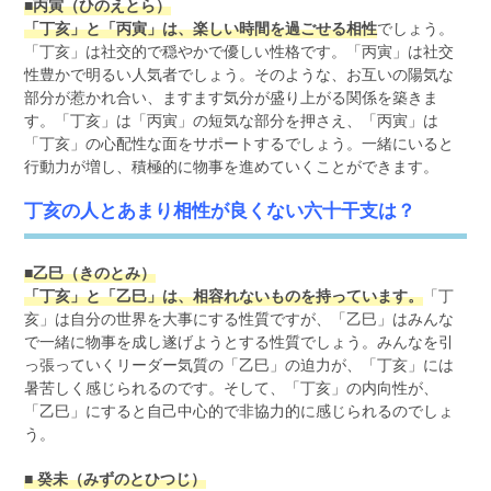
■丙寅（ひのえとら）
「丁亥」と「丙寅」は、楽しい時間を過ごせる相性
でしょう。
「丁亥」は社交的で穏やかで優しい性格です。「丙寅」は社交
性豊かで明るい人気者でしょう。そのような、お互いの陽気な
部分が惹かれ合い、ますます気分が盛り上がる関係を築きま
す。「丁亥」は「丙寅」の短気な部分を押さえ、「丙寅」は
「丁亥」の心配性な面をサポートするでしょう。一緒にいると
行動力が増し、積極的に物事を進めていくことができます。
丁亥の人とあまり相性が良くない六十干支は？
■乙巳（きのとみ）
「丁亥」と「乙巳」は、相容れないものを持っています。
「丁
亥」は自分の世界を大事にする性質ですが、「乙巳」はみんな
で一緒に物事を成し遂げようとする性質でしょう。みんなを引
っ張っていくリーダー気質の「乙巳」の迫力が、「丁亥」には
暑苦しく感じられるのです。そして、「丁亥」の内向性が、
「乙巳」にすると自己中心的で非協力的に感じられるのでしょ
う。
■ 癸未（みずのとひつじ）