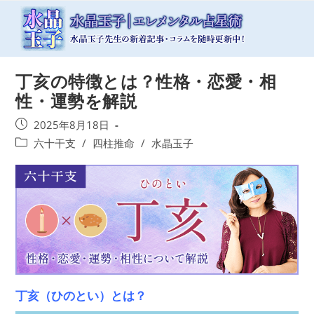
コ
ン
テ
ン
ツ
丁亥の特徴とは？性格・恋愛・相
へ
ス
性・運勢を解説
キ
ッ
投
2025年8月18日
プ
稿
投
六十干支
/
四柱推命
/
水晶玉子
公
稿
開
カ
日:
テ
ゴ
リ
ー:
丁亥（ひのとい）とは？