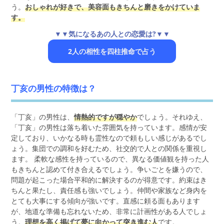
う。
おしゃれが好きで、美容面もきちんと磨きをかけていま
す。
▼▼気になるあの人との恋愛は?▼▼
2人の相性を四柱推命で占う
丁亥の男性の特徴は？
「丁亥」の男性は、
情熱的ですが穏やか
でしょう。それゆえ、
「丁亥」の男性は落ち着いた雰囲気を持っています。感情が安
定しており、いかなる時も霊性なので頼もしい感じがあるでし
ょう。集団での調和を好むため、社交的で人との関係を重視し
ます。 柔軟な感性を持っているので、異なる価値観を持った人
もきちんと認めて付き合えるでしょう。争いごとを嫌うので、
問題が起こった場合平和的に解決するのが得意です。約束はき
ちんと果たし、責任感も強いでしょう。仲間や家族など身内を
とても大事にする傾向が強いです。直感に頼る面もあります
が、地道な準備も忘れないため、非常に計画性がある人でしょ
う。
理想を高く掲げて夢に向かって突き進む人
です。