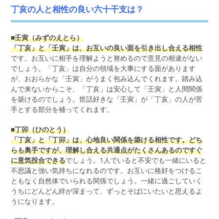
丁亥の人と相性の良い六十干支は？
■壬寅（みずのえとら）
「丁亥」と「壬寅」は、お互いの良い面を引き出し合える相性
です。お互いに相手を理解ようと努めるので意見の相違がない
でしょう。「丁亥」は自分の領域を大事にする面があります
が、おおらかな「壬寅」がうまく包み込んでくれます。踏み込
んで来ないからこそ、「丁亥」は安心して「壬寅」と人間関係
を築けるのでしょう。世話好きな「壬寅」が「丁亥」の人が苦
手とする部分を補ってくれます。
■丁卯（ひのとう）
「丁亥」と「丁卯」は、心地良い関係を築ける相性です。どち
らも奥手ですが、理解し合える共通点がたくさんあるのですぐ
に意気投合できる
でしょう。1人でいると不安でも一緒にいると
不思議と強い気持ちになれるのです。お互いに格好をつけるこ
ともなく自然体でいられる関係でしょう。一緒に過ごしていく
うちにどんどん絆が深まって、ずっとそばにいたいと思えるよ
うになります。