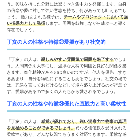
う。興味を持った分野には驚くべき集中力を発揮します。自身
の信念や夢に対して強い意志を持ち、何があっても叶えるでし
ょう。 活力あふれる様子は、
チームやプロジェクトにおいて強
い指導力として発揮
します。周囲を鼓舞しながら成功へと導く
存在でしょう。
丁亥の人の性格や特徴②愛嬌があり社交的
「丁亥」の人は、
親しみやすい雰囲気で周囲を魅了する
でしょ
う。人間関係を大事にし、温厚な人柄で周囲と良好な関係を築
きます。奉仕精神があるのは良いのですが、他人を優先しすぎ
るあまり、自分を犠牲にすることもあるでしょう。社交の場で
は、冗談を言っておどけるなどして場を盛り上げるのが得意で
す。愛嬌があるので多くの人たちから愛されるでしょう。
丁亥の人の性格や特徴③優れた直観力と高い柔軟性
「丁亥」の人は、
感覚が優れており、鋭い洞察力で物事の真理
を見極めることができるでしょう。
異なる価値観を受け入れる
柔軟性があり、どんな状況でもうまく対応できます。柔軟な感