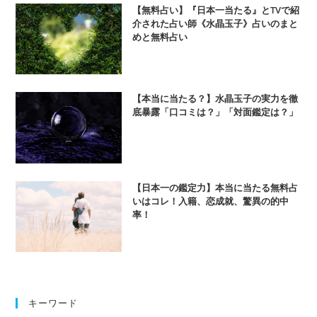
【無料占い】『日本一当たる』とTVで紹
介された占い師《水晶玉子》占いのまと
めと無料占い
【本当に当たる？】水晶玉子の実力を徹
底暴露「口コミは？」「対面鑑定は？」
【日本一の鑑定力】本当に当たる無料占
いはコレ！入籍、恋成就、驚異の的中
率！
キーワード