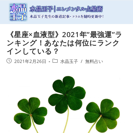
コ
ン
テ
ン
ツ
《星座×血液型》2021年”最強運”ラ
へ
ス
ンキング！あなたは何位にランク
キ
インしている？
ッ
プ
投
投
2021年2月26日
水晶玉子
/
無料占い
稿
稿
公
カ
開
テ
日:
ゴ
リ
ー: