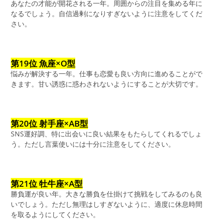
あなたの才能が開花される一年。周囲からの注目を集める年に
なるでしょう。自信過剰になりすぎないように注意をしてくだ
さい。
第19位 魚座×O型
悩みが解決する一年。仕事も恋愛も良い方向に進めることがで
きます。甘い誘惑に惑わされないようにすることが大切です。
第20位 射手座×AB型
SNS運好調、特に出会いに良い結果をもたらしてくれるでしょ
う。ただし言葉使いには十分に注意をしてください。
第21位 牡牛座×A型
勝負運が良い年。大きな勝負を仕掛けて挑戦をしてみるのも良
いでしょう。ただし無理はしすぎないように、適度に休息時間
を取るようにしてください。