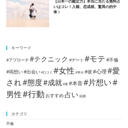
【日本一の鑑定力】本当に当たる無料占
いはコレ！入籍、恋成就、驚異の的中
率！
キーワード
#モテ
#テクニック
#不倫
#アプローチ
#デート
#女性
#愛
#心理
#両想い
#出会い
#彼
#口コミ
#幸せ
#片想い
#
され
#態度
#成就
#本音
#春
#行動
男性
占い
おすすめ
結婚
カテゴリ
不倫