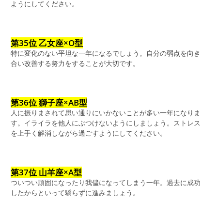
ようにしてください。
第35位 乙女座×O型
特に変化のない平坦な一年になるでしょう。自分の弱点を向き
合い改善する努力をすることが大切です。
第36位 獅子座×AB型
人に振りまされて思い通りにいかないことが多い一年になりま
す。イライラを他人にぶつけないようにしましょう。ストレス
を上手く解消しながら過ごすようにしてください。
第37位 山羊座×A型
ついつい頑固になったり我儘になってしまう一年。過去に成功
したからといって驕らずに進みましょう。