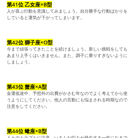
第41位 乙女座×B型
人が喜ぶ行動を意識してみましょう。自分勝手な行動ばかりを
していると運気が下がってしまいます。
第42位 獅子座×O型
今まで頑張ってきたことを続けましょう。新しい挑戦をしても
あまり上手くはいきません。また、調子に乗りすぎないように
しましょう。
第43位 蟹座×A型
金運低迷中、予想外の出費がかさむ年なのでよく考えてから使
うようにしてください。他人の言動にも悩まされる時期なので
注意をしてください。
第44位 蠍座×B型
人とのトラブルに注意。いろんな悩みが発生する一年になるで