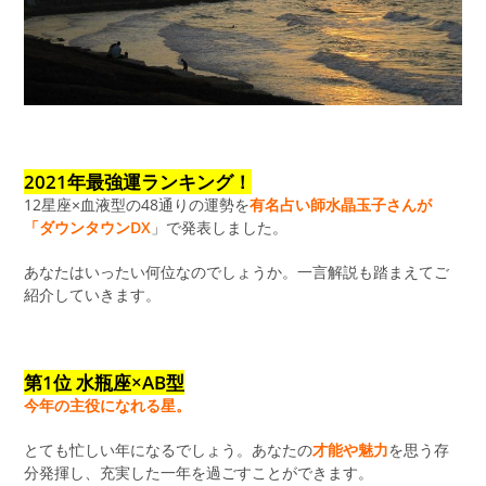
2021年最強運ランキング！
12星座×血液型の48通りの運勢を
有名占い師水晶玉子さんが
「ダウンタウンDX
」で発表しました。
あなたはいったい何位なのでしょうか。一言解説も踏まえてご
紹介していきます。
第1位 水瓶座×AB型
今年の主役になれる星。
とても忙しい年になるでしょう。あなたの
才能や魅力
を思う存
分発揮し、充実した一年を過ごすことができます。