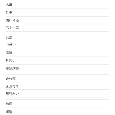
人生
仕事
四柱推命
六十干支
恋愛
出会い
復縁
片想い
複雑恋愛
未分類
水晶玉子
無料占い
結婚
運勢