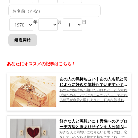
年
月
日
あなたにオススメの記事はこちら！
あの人の気持ち占い｜あの人も私と同
じように好きな気持ちでいますか？水
晶玉子の占い
あの人の気持ちが知りたいけれど、どうすれ
ば確かめることができるんだろう…。 気にな
る相手が自分と同じように、好きな気持ちで
いるのか知りたいと思っている人も多いでし
ょう。 面と向かって直接聞くことはできな
いし、でもあの人の気持ちが分からないまま
過ごすのはもう終わりにしたい。 そんな人
好きな人と両想いに！異性へのアプロ
のために、あの人の気持ちを確かめるとって
ーチ方法と脈ありサインを大公開 NG
おきの方法と水晶玉子先生の占いについても
行為も
好きな人と両想いになりたいと思うのは、恋
ご紹介しますので、ぜひ参考にしてみてくだ
をしているなら当然の気持ちですよね。 で