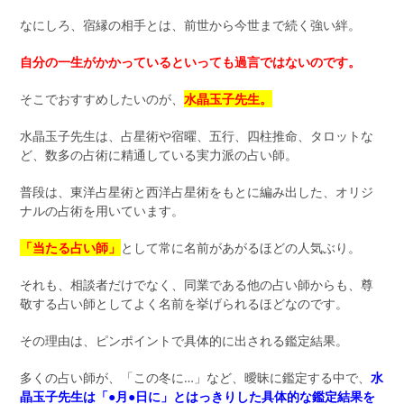
なにしろ、宿縁の相手とは、前世から今世まで続く強い絆。
自分の一生がかかっているといっても過言ではないのです。
そこでおすすめしたいのが、
水晶玉子先生。
水晶玉子先生は、占星術や宿曜、五行、四柱推命、タロットな
ど、数多の占術に精通している実力派の占い師。
普段は、東洋占星術と西洋占星術をもとに編み出した、オリジ
ナルの占術を用いています。
「当たる占い師」
として常に名前があがるほどの人気ぶり。
それも、相談者だけでなく、同業である他の占い師からも、尊
敬する占い師としてよく名前を挙げられるほどなのです。
その理由は、ピンポイントで具体的に出される鑑定結果。
多くの占い師が、「この冬に…」など、曖昧に鑑定する中で、
水
晶玉子先生は「●月●日に」とはっきりした具体的な鑑定結果を