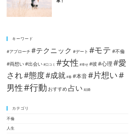
率！
キーワード
#モテ
#テクニック
#不倫
#アプローチ
#デート
#女性
#愛
#心理
#両想い
#出会い
#彼
#口コミ
#幸せ
#片想い
#
され
#態度
#成就
#本音
#春
#行動
男性
占い
おすすめ
結婚
カテゴリ
不倫
人生