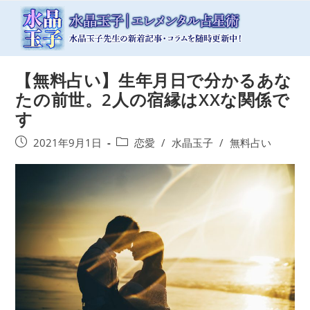
コ
ン
テ
ン
ツ
【無料占い】生年月日で分かるあな
へ
ス
たの前世。2人の宿縁はXXな関係で
キ
す
ッ
プ
投
投
2021年9月1日
恋愛
/
水晶玉子
/
無料占い
稿
稿
公
カ
開
テ
日:
ゴ
リ
ー: