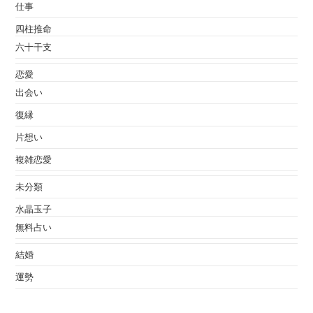
仕事
四柱推命
六十干支
恋愛
出会い
復縁
片想い
複雑恋愛
未分類
水晶玉子
無料占い
結婚
運勢