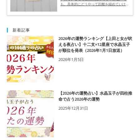
さい！
も、具体的にどうやって距離を縮めていけば
いいんだろう･･････と悩む人は多いでしょ
う。 そこで今回は、異性への効果的なアプ
ローチ方法と、このサインが表れたら脈あり
という合図を公開していきますね。 NG行為
についても紹介するので、なんだか好きな人
新着記事
に敬遠されてしまったかもと悩んでいる人は
2026年の運勢ランキング【上田と女が吠
参考にして、どうか両想いを目指してくださ
える夜占い】十二支×12星座で水晶玉子
い。
が順位を発表（2026年1月1日放送）
2026年1月5日
【2026年の運勢占い】水晶玉子が四柱推
命で占う2026年の運勢
2025年12月31日