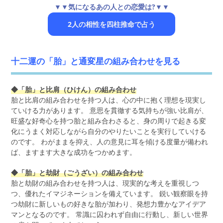
▼▼気になるあの人との恋愛は?▼▼
2人の相性を四柱推命で占う
十二運の「胎」と通変星の組み合わせを見る
◆「胎」と比肩（ひけん）の組み合わせ
胎と比肩の組み合わせを持つ人は、心の中に抱く理想を現実し
ていける力があります。 意思を貫徹する気持ちが強い比肩が、
旺盛な好奇心を持つ胎と組み合わさると、身の周りで起きる変
化にうまく対応しながら自分のやりたいことを実行していける
のです。 わがままを抑え、人の意見に耳を傾ける度量が備われ
ば、ますます大きな成功をつかめます。
◆「胎」と劫財（ごうざい）の組み合わせ
胎と劫財の組み合わせを持つ人は、現実的な考えを重視しつ
つ、優れたイマジネーションを備えています。 鋭い観察眼を持
つ劫財に新しいもの好きな胎が加わり、発想力豊かなアイデア
マンとなるのです。 常識に囚われず自由に行動し、新しい世界