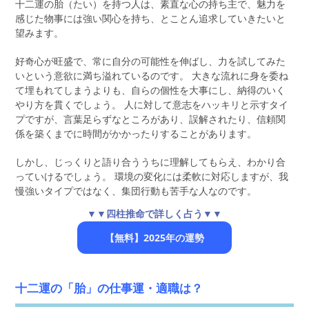
十二運の胎（たい）を持つ人は、素直な心の持ち主で、魅力を
感じた物事には強い関心を持ち、とことん追求していきたいと
望みます。
好奇心が旺盛で、常に自分の可能性を伸ばし、力を試してみた
いという意欲に満ち溢れているのです。 大きな流れに身を委ね
て埋もれてしまうよりも、自らの個性を大事にし、納得のいく
やり方を貫くでしょう。 人に対して意志をハッキリと示すタイ
プですが、言葉足らずなところがあり、誤解されたり、信頼関
係を築くまでに時間がかかったりすることがあります。
しかし、じっくりと語り合ううちに理解してもらえ、わかり合
っていけるでしょう。 環境の変化には柔軟に対応しますが、我
慢強いタイプではなく、集団行動も苦手な人なのです。
▼▼四柱推命で詳しく占う▼▼
【無料】2025年の運勢
十二運の「胎」の仕事運・適職は？