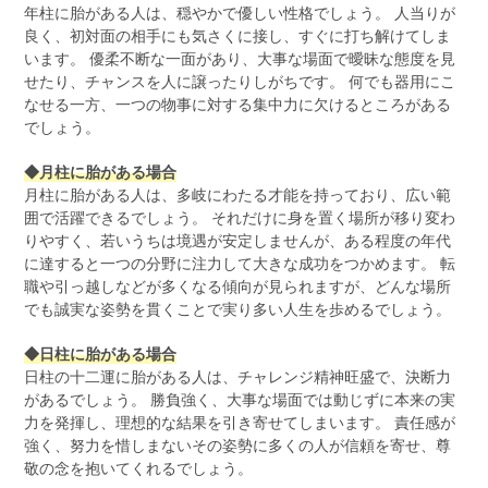
年柱に胎がある人は、穏やかで優しい性格でしょう。 人当りが
良く、初対面の相手にも気さくに接し、すぐに打ち解けてしま
います。 優柔不断な一面があり、大事な場面で曖昧な態度を見
せたり、チャンスを人に譲ったりしがちです。 何でも器用にこ
なせる一方、一つの物事に対する集中力に欠けるところがある
でしょう。
◆月柱に胎がある場合
月柱に胎がある人は、多岐にわたる才能を持っており、広い範
囲で活躍できるでしょう。 それだけに身を置く場所が移り変わ
りやすく、若いうちは境遇が安定しませんが、ある程度の年代
に達すると一つの分野に注力して大きな成功をつかめます。 転
職や引っ越しなどが多くなる傾向が見られますが、どんな場所
でも誠実な姿勢を貫くことで実り多い人生を歩めるでしょう。
◆日柱に胎がある場合
日柱の十二運に胎がある人は、チャレンジ精神旺盛で、決断力
があるでしょう。 勝負強く、大事な場面では動じずに本来の実
力を発揮し、理想的な結果を引き寄せてしまいます。 責任感が
強く、努力を惜しまないその姿勢に多くの人が信頼を寄せ、尊
敬の念を抱いてくれるでしょう。