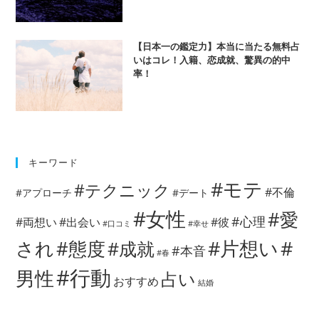
【日本一の鑑定力】本当に当たる無料占
いはコレ！入籍、恋成就、驚異の的中
率！
キーワード
#モテ
#テクニック
#不倫
#アプローチ
#デート
#女性
#愛
#心理
#両想い
#出会い
#彼
#口コミ
#幸せ
#片想い
#
され
#態度
#成就
#本音
#春
#行動
男性
占い
おすすめ
結婚