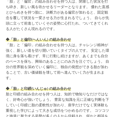
「胎」と「偏官」の組み合わせを持つ人は、閉塞した状況を打
ち砕き、新しい風を吹かせるリーダーとなります。 優れた直感
とひらめきを持つ胎に、決断力がある偏官が加わると、固定観
念を覆して状況を一変させる力が生まれるでしょう。 自らが先
頭に立って前進していくその姿勢に心打たれ、ついてきてくれ
る人がたくさん現れるのです。
◆「胎」と偏印(へんいん) の組み合わせ
「胎」と「偏印」の組み合わせを持つ人は。チャレンジ精神が
強く、新しい道を切り開いていくタイプの人です。 安定した環
境に身を落ち着けず、常に行動し続けますが、あくまでも自分
のペースを保ち、興味のあることにのみ力を注ぐでしょう。 自
分の世界観を深めていく偏印に、独自の発想ができる胎が加わ
ることで、古い価値観を壊して前へ進んでいく力が生まれま
す。
◆「胎」と印綬(いんじゅ) の組み合わせ
胎と印綬の組み合わせを持つ人は、知的で物知りなだけではな
く、好奇心が強いでしょう。 豊富な知識を元に正確な判断を下
していく印綬に胎の柔軟性が加わり、座学だけでなく実体験も
重視した学びによって大きな成功をつかめるのです。 コツコツ
と地道に努力する姿勢が多くの人から信頼され、何かと相談を