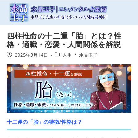
コ
ン
テ
ン
ツ
四柱推命の十二運「胎」とは？性
へ
ス
格・適職・恋愛・人間関係を解説
キ
ッ
投
投
2025年3月14日
人生
/
水晶玉子
プ
稿
稿
公
カ
開
テ
日:
ゴ
リ
ー:
十二運の「胎」の特徴/性格は？