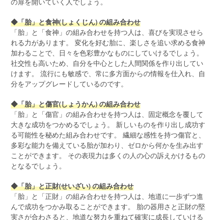
の扉を開いていく人でしょう。
◆「胎」と食神(しょくじん) の組み合わせ
「胎」と「食神」の組み合わせを持つ人は、喜びを実現させら
れる力があります。 変化を好む胎に、楽しさを追い求める食神
加わることで、日々を色彩豊かなものにしていけるでしょう。
社交性も高いため、自分を中心とした人間関係を作り出してい
けます。 流行にも敏感で、常に多方面からの情報を仕入れ、自
分をアップグレードしているのです。
◆「胎」と傷官(しょうかん) の組み合わせ
「胎」と「傷官」の組み合わせを持つ人は、固定概念を覆して
大きな成功をつかめるでしょう。 新しいものを作り出し成功す
る可能性を秘めた組み合わせです。 繊細な感性を持つ傷官と、
多彩な能力を備えている胎が加わり、ゼロから何かを生み出す
ことができます。 その表現力は多くの人の心の訴えかけるもの
となるでしょう。
◆「胎」と正財(せいざい) の組み合わせ
「胎」と「正財」の組み合わせを持つ人は、地道に一歩ずつ進
んで成功をつかみ取ることができます。 胎の器用さと正財の堅
実さが合わさると、地道な努力を重ねて確実に成長していける