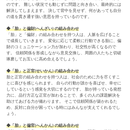
のです。 難しい状況でも動じずに問題と向き合い、最終的には
解決してしまえます。 決して背中を見せず、何があっても自分
の道を貫き通す強い意思を持っているのです。
◆「胎」と偏財(へんざい) の組み合わせ
「胎」と「偏財」の組み合わせを持つ人は、人脈を広げること
で成長していきます。 変化に応じて柔軟に行動できる胎に、偏
財のコミュニケーション力が加わり、社交性が高くなるので
す。 信頼関係を形成しながら意見交換し、周囲の人たちと切磋
琢磨してお互いに高め合えるでしょう。
◆「胎」と正官(せいかん) の組み合わせ
胎と正官の組み合わせを持つ人は、社会のために力を尽くすこ
とに喜びを感じられます。 自らの行動が誰かを喜ばせ、幸せに
しているという感覚を大切にするのです。 胎が持っている発想
力に、品行方正な正官が加わることで、多くの人の課題解決を
助けてあげる力が備わります。 そこで信頼関係が築かれるた
め、反対に自分が困っている時にはみんなが支えてくれるでし
ょう。
◆「胎」と偏官(へんかん) の組み合わせ