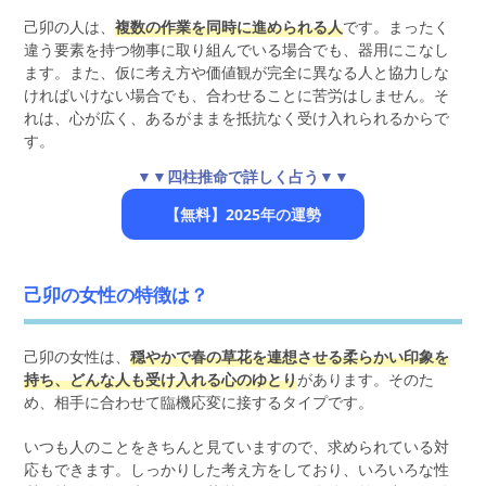
己卯の人は、
複数の作業を同時に進められる人
です。まったく
違う要素を持つ物事に取り組んでいる場合でも、器用にこなし
ます。また、仮に考え方や価値観が完全に異なる人と協力しな
ければいけない場合でも、合わせることに苦労はしません。そ
れは、心が広く、あるがままを抵抗なく受け入れられるからで
す。
▼▼四柱推命で詳しく占う▼▼
【無料】2025年の運勢
己卯の女性の特徴は？
己卯の女性は、
穏やかで春の草花を連想させる柔らかい印象を
持ち、どんな人も受け入れる心のゆとり
があります。そのた
め、相手に合わせて臨機応変に接するタイプです。
いつも人のことをきちんと見ていますので、求められている対
応もできます。しっかりした考え方をしており、いろいろな性