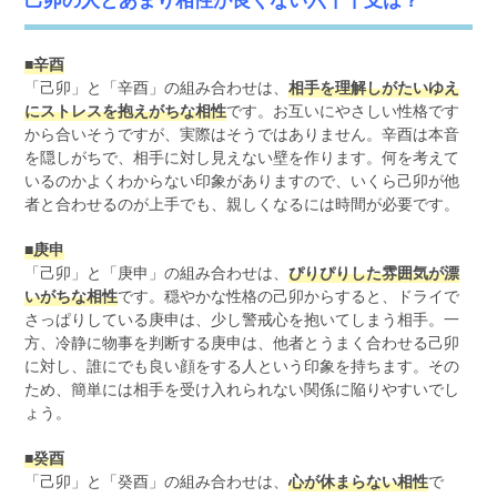
■辛酉
「己卯」と「辛酉」の組み合わせは、
相手を理解しがたいゆえ
にストレスを抱えがちな相性
です。お互いにやさしい性格です
から合いそうですが、実際はそうではありません。辛酉は本音
を隠しがちで、相手に対し見えない壁を作ります。何を考えて
いるのかよくわからない印象がありますので、いくら己卯が他
者と合わせるのが上手でも、親しくなるには時間が必要です。
■庚申
「己卯」と「庚申」の組み合わせは、
ぴりぴりした雰囲気が漂
いがちな相性
です。穏やかな性格の己卯からすると、ドライで
さっぱりしている庚申は、少し警戒心を抱いてしまう相手。一
方、冷静に物事を判断する庚申は、他者とうまく合わせる己卯
に対し、誰にでも良い顔をする人という印象を持ちます。その
ため、簡単には相手を受け入れられない関係に陥りやすいでし
ょう。
■癸酉
「己卯」と「癸酉」の組み合わせは、
心が休まらない相性
で