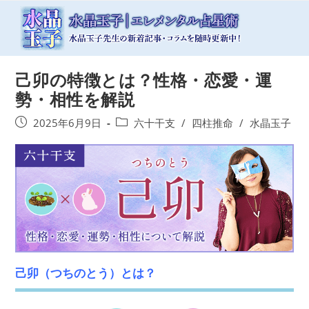
コ
ン
テ
ン
ツ
己卯の特徴とは？性格・恋愛・運
へ
ス
勢・相性を解説
キ
ッ
投
投
2025年6月9日
六十干支
/
四柱推命
/
水晶玉子
プ
稿
稿
公
カ
開
テ
日:
ゴ
リ
ー:
己卯（つちのとう）とは？