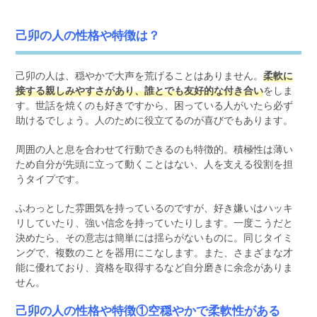
己卯の人の性格や特徴は？
己卯の人は、穏やかで大声を荒げることはありません。
柔軟に
接する親しみやすさがあり、誰とでも友好的な付き合い
をしま
す。世話を焼くのも好きですから、困っている人がいたら必ず
助けるでしょう。人のために役立てるのが喜びでもあります。
周囲の人と息を合わせて行動できるのも特徴的。積極性は薄い
ため自分が先頭に立って動くことはない、人を支える役割を担
うタイプです。
ふわっとした雰囲気を持っているのですが、好き嫌いはハッキ
リしていたり、強い信念を持っていたりします。一度こうだと
決めたら、その意志は簡単には揺らがないものに。同じタイミ
ングで、複数のことを器用にこなします。また、さまざまな才
能に優れており、資格を取得するなど自分磨きに余念がありま
せん。
己卯の人の性格や特徴①空穏やかで柔軟性がある