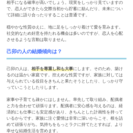
相手になる確率が高いでしょう。現実をしっかり見ていますの
で、恋人ができたら交際当初から貯蓄に励んだり、未来につい
て詳細に語り合ったりすることは普通です。
穏やかな性質ゆえに、地に足をしっかり着けて愛を育みます。
社交的なため好意を持たれる機会は多いのですが、恋人を心配
させるような言動は取りません。
己卯の人の結婚傾向は？
己卯の人は、
相手を尊重し和も大事
にします。そのため、築け
るのは温かい家庭です。控えめな性質ですが、家族に対しては
与えられている役目をきちんと果たそうとしたり、しっかり守
っていこうとしたりします。
家事や子育ても疎かにはしません。率先して取り組み、配偶者
と力を合わせて頑張ります。配偶者に安心感を与えるのは、経
済的にも仕事にも安定感があり、きちんとした計画性を持って
いるからです。家族に注ぐ愛情は非常に深いからこそ、根を詰
めて頑張りがち。気持ちをもっとラクに持てたとすれば、より
幸せな結婚生活を営めます。