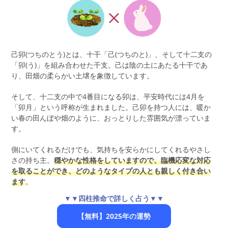
己卯(つちのとう)とは、十干「己(つちのと)」、そして十二支の
「卯(う)」を組み合わせた干支。己は陰の土にあたる十干であ
り、田畑の柔らかい土壌を象徴しています。
そして、十二支の中で4番目になる卯は、平安時代には4月を
「卯月」という呼称が生まれました。己卯を持つ人には、暖か
い春の田んぼや畑のように、おっとりした雰囲気が漂っていま
す。
側にいてくれるだけでも、気持ちを安らかにしてくれるやさし
さの持ち主。
穏やかな性格をしていますので、臨機応変な対応
を取ることができ、どのようなタイプの人とも親しく付き合い
ます
。
▼▼四柱推命で詳しく占う▼▼
【無料】2025年の運勢