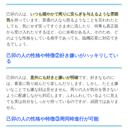
己卯の人は、
いつも穏やかで周りに安らぎを与えるような雰囲
気
を持っています。普通の人なら怒るようなことを言われたと
しても、気にせず笑ってすぐさま水に流したり、何事も真正面
から受け入れたりするほど、心に余裕がある人。そのため、ど
のような性格をしている相手であっても、臨機応変に対応でき
るでしょう。
己卯の人の性格や特徴②好き嫌いがハッキリしてい
る
己卯の人は、
意外にも好きと嫌いが明確
です。好きなものに
は、素直に取り組んだり楽しんだりします。しかし、たとえ嫌
いなことでも嫌な顔は見せません。周りの人が気分を害さない
ように配慮しながら対応します。ふわふわしているように見え
ても実は自分をしっかり持っているのですが、頑固ではありま
せん。
己卯の人の性格や特徴③周同時進行が可能