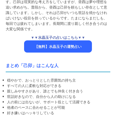
す。己卯は現実的な考え方をしていますが、癸酉は夢や理想を
追い求めがち。普段から、癸酉は己卯を頼もしい存在として意
識しています。しかし、それは己卯がいつも世話を焼かなけれ
ばいけない役目を担っているからです。たまにならまだしも、
毎回では疲れてしまいます。長期間に渡り親しく付き合うのは
大変な関係です。
▼▼水晶玉子の占いはこちら▼▼
【無料】水晶玉子の運勢占い
まとめ「己卯」はこんな人
穏やかで、おっとりとした雰囲気の持ち主
すべての人に柔軟な対応ができる
親しみやすさがあり、誰とでも仲良く付き合う
世話好きなので、自分から人の助けになる
人の前には出ないが、サポート役として活躍できる
他者のペースに合わせることが可能
好き嫌いはハッキリしている