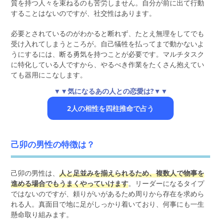
質を持つ人々を束ねるのも苦労しません。自分が前に出て行動
することはないのですが、社交性はあります。
必要とされているのがわかると断れず、たとえ無理をしてでも
受け入れてしまうところが。自己犠牲を払ってまで動かないよ
うにするには、断る勇気を持つことが必要です。マルチタスク
に特化している人ですから、やるべき作業をたくさん抱えてい
ても器用にこなします。
▼▼気になるあの人との恋愛は?▼▼
2人の相性を四柱推命で占う
己卯の男性の特徴は？
己卯の男性は、
人と足並みを揃えられるため、複数人で物事を
進める場合でもうまくやっていけます
。リーダーになるタイプ
ではないのですが、頼りがいがあるため周りから存在を求めら
れる人。真面目で地に足がしっかり着いており、何事にも一生
懸命取り組みます。