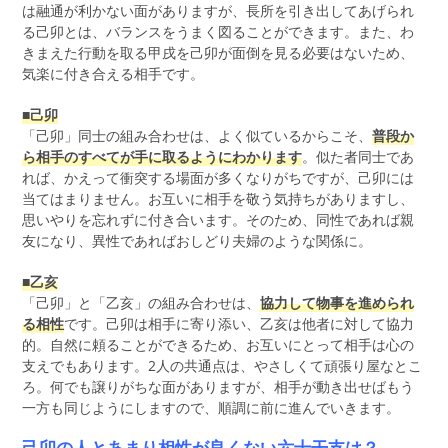
は融通が利かない面がありますが、長所を引き出してあげられ
る己卯とは、バランスをうまく図ることができます。また、わ
きまえた行動を取る甲戌を己卯が面倒を見る必要はないため、
気楽に付き合える相手です。
■己卯
「己卯」同士の組み合わせは、よく似ているからこそ、
普段か
ら相手のすべてが手に取るようにわかります
。似た者同士であ
れば、かえって衝突する場面が多くなりがちですが、己卯には
当てはまりません。お互いに相手を敬う気持ちがありますし、
思いやりを忘れずに付き合います。そのため、同性であれば親
友になり、異性であればおしどり夫婦のような関係に。
■乙亥
「己卯」と「乙亥」の組み合わせは、
協力して物事を進められ
る相性
です。己卯は相手に寄り添い、乙亥は他者に対して協力
的。自然に頼ることができるため、お互いにとって相手は心の
支えでもあります。2人の共通点は、やさしくて頑張り屋なとこ
ろ。何でも譲りがちな面がありますが、相手が動き出せばもう
一方も同じようにしますので、順調に前に進んでいきます。
己卯の人とあまり相性が良くない六十干支は？