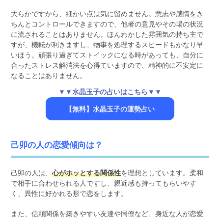
大らかですから、細かい点は気に留めません。意志や感情をき
ちんとコントロールできますので、他者の意見やその場の状況
に流されることはありません。ほんわかした雰囲気の持ち主で
すが、機転が利きますし、物事を処理するスピードもかなり早
いほう。頑張り過ぎてストイックになる時があっても、自分に
合ったストレス解消法を心得ていますので、精神的に不安定に
なることはありません。
▼▼水晶玉子の占いはこちら▼▼
【無料】水晶玉子の運勢占い
己卯の人の恋愛傾向は？
己卯の人は、
心がホッとする関係性
を理想としています。柔和
で相手に合わせられる人ですし、親近感も持ってもらいやす
く、異性に好かれる形で恋をします。
また、信頼関係を築きやすい友達や同僚など、身近な人が恋愛