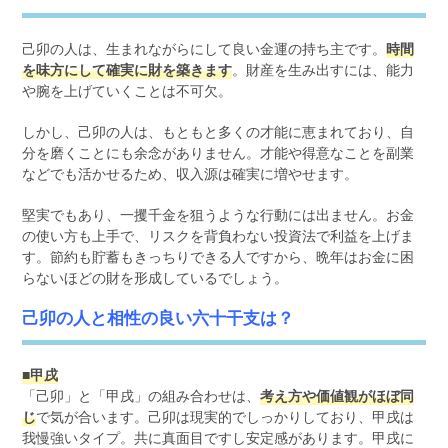
己卯の人は、生まれながらにして良い金運の持ち主です。
時間
を味方にして確実に財を築きます
。財産を生み出すには、能力
や腕を上げていくことは不可欠。
しかし、己卯の人は、もともと多くの才能に恵まれており、自
分を磨くことにも余念がありません。才能や得意なことを副業
などでも活かせるため、収入源は確実に増やせます。
堅実でもあり、一攫千金を狙うような行動には出ません。お金
の使い方も上手で、リスクを背負わない投資法で利益を上げま
す。節約も貯蓄もきっちりできる人ですから、晩年はお金に困
らないほどの財を形成しているでしょう。
己卯の人と相性の良い六十干支は？
■甲戌
「己卯」と「甲戌」の組み合わせは、
考え方や価値観がほぼ同
じ
で気が合います。己卯は現実的でしっかりしており、甲戌は
我慢強いタイプ。共に真面目ですし安定感があります。甲戌に