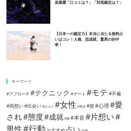
底暴露「口コミは？」「対面鑑定は？」
【日本一の鑑定力】本当に当たる無料占
いはコレ！入籍、恋成就、驚異の的中
率！
キーワード
#モテ
#テクニック
#不倫
#アプローチ
#デート
#女性
#愛
#心理
#両想い
#出会い
#彼
#口コミ
#幸せ
#片想い
#
され
#態度
#成就
#本音
#春
#行動
男性
占い
おすすめ
結婚