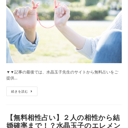
子】
リ
厳
ー:
選
口
コ
ミ
レ
ビ
ュ
ー
＆
実
▼▼記事の最後では、水晶玉子先生のサイトから無料占いをご
績、
提供…
無
料
【無
鑑
続きを読む
料
定
結
ま
婚
で
占
全
【無料相性占い】２人の相性から結
い】
公
婚確率まで！？水晶玉子のエレメン
「も
開！