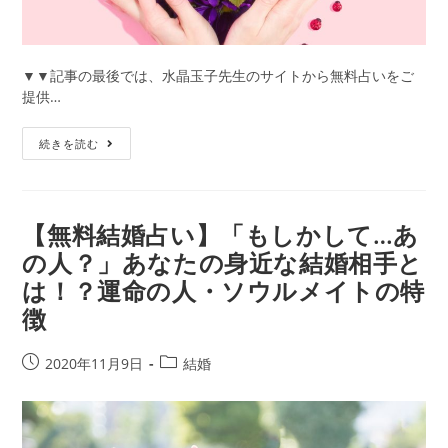
婚
相
手」
を
▼▼記事の最後では、水晶玉子先生のサイトから無料占いをご
ゲ
提供…
ッ
ト
TV
続きを読む
す
紹
る
介
方
【日
法
本
【無料結婚占い】「もしかして…あ
一
の人？」あなたの身近な結婚相手と
当
は！？運命の人・ソウルメイトの特
た
る
徴
占
い
投
投
2020年11月9日
結婚
◆
稿
稿
水
公
カ
晶
開
テ
玉
日:
ゴ