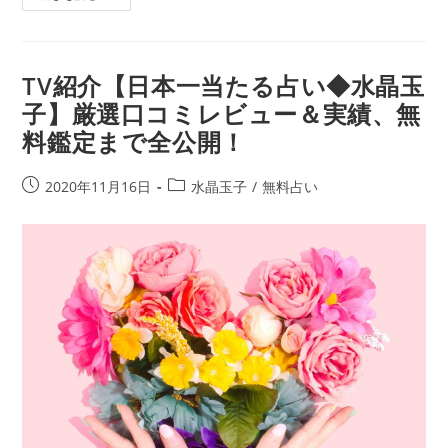
る
っ
方
た
法
3
か
TV紹介【日本一当たる占い◆水晶玉
月
子】厳選口コミレビュー＆実績、無
で
料鑑定まで全公開！
結
婚
で
投
投
2020年11月16日
水晶玉子
/
無料占い
き
稿
稿
る！？
公
カ
あ
開
テ
な
日:
ゴ
た
リ
の
ー:
出
会
い
運
と
「結