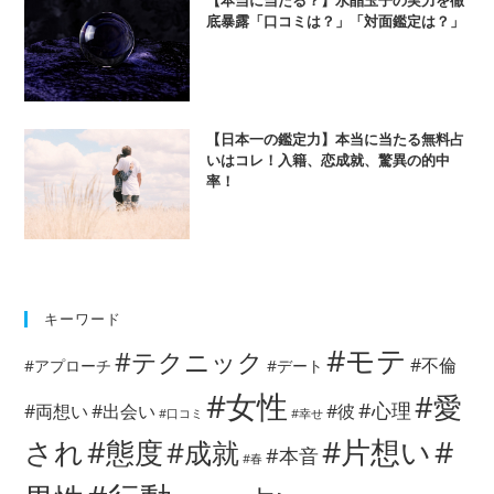
底暴露「口コミは？」「対面鑑定は？」
【日本一の鑑定力】本当に当たる無料占
いはコレ！入籍、恋成就、驚異の的中
率！
キーワード
#モテ
#テクニック
#不倫
#アプローチ
#デート
#女性
#愛
#心理
#両想い
#出会い
#彼
#口コミ
#幸せ
#片想い
#
され
#態度
#成就
#本音
#春