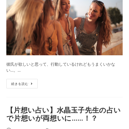
介
ー:
さ
れ
た
占
い
師
《水
晶
玉
子》
彼氏が欲しいと思って、行動しているけれどもうまくいかな
占
い…。…
い
の
あ
続きを読む
ま
な
と
た
め
は
と
ど
【片想い占い】水晶玉子先生の占い
無
れ？
で片想いが両想いに……！？
料
タ
占
イ