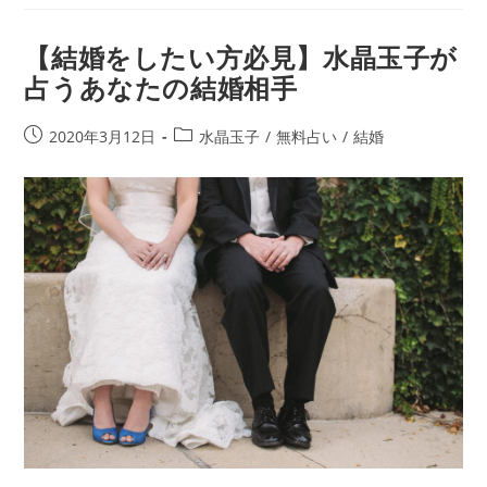
占
い】
【結婚をしたい方必見】水晶玉子が
水
占うあなたの結婚相手
晶
玉
子
投
投
2020年3月12日
水晶玉子
/
無料占い
/
結婚
先
稿
稿
生
公
カ
の
開
テ
占
日:
ゴ
い
リ
で
ー:
片
想
い
が
両
想
い
に……！？