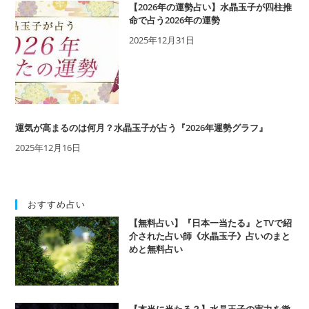
た
【2026年の運勢占い】水晶玉子が四柱推
の
命で占う2026年の運勢
結
2025年12月31日
婚
相
手
運気が高まるのは何月？水晶玉子が占う『2026年運勢グラフ』
2025年12月16日
おすすめ占い
【無料占い】『日本一当たる』とTVで紹
介された占い師《水晶玉子》占いのまと
めと無料占い
【本当に当たる？】水晶玉子の実力を徹