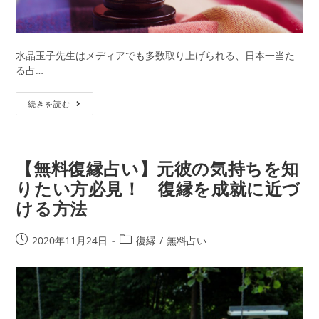
水晶玉子先生はメディアでも多数取り上げられる、日本一当た
る占…
【予
続きを読む
約
困
難？
直
【無料復縁占い】元彼の気持ちを知
接
りたい方必見！ 復縁を成就に近づ
鑑
ける方法
定
は
可
投
投
2020年11月24日
復縁
/
無料占い
能？】
稿
稿
水
公
カ
晶
開
テ
玉
日:
ゴ
子
リ