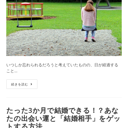
に
ー:
占
っ
て
も
ら
う
３
つ
の
方
いつしか忘れられるだろうと考えていたものの、日が経過する
法
こと…
【無
続きを読む
料
復
縁
占
たった3か月で結婚できる！？あな
い】
たの出会い運と「結婚相手」をゲッ
元
トする方法
彼