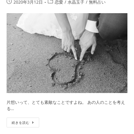
い
プ
投
投
2020年3月12日
恋愛
/
水晶玉子
/
無料占い
別
稿
稿
「恋
公
カ
愛
開
テ
対
日:
ゴ
象
リ
外
ー:
に
な
ら
な
い」
た
め
の
解
決
片想いって、とても素敵なことですよね。 あの人のことを考え
策
る…
【片
続きを読む
想
い