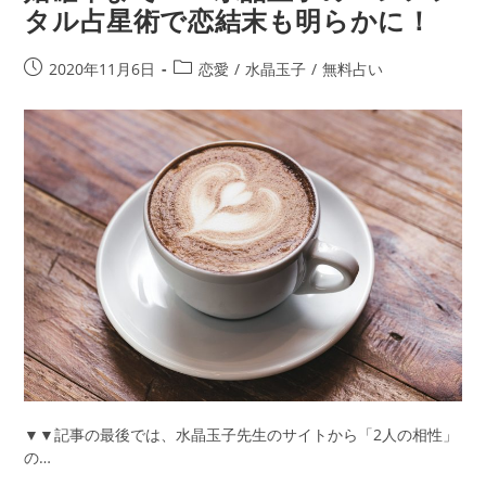
タル占星術で恋結末も明らかに！
し
か
し
投
投
2020年11月6日
恋愛
/
水晶玉子
/
無料占い
て…
稿
稿
あ
公
カ
の
開
テ
人？」
日:
ゴ
あ
リ
な
ー:
た
の
身
近
な
結
婚
相
手
と
▼▼記事の最後では、水晶玉子先生のサイトから「2人の相性」
は！？
の…
運