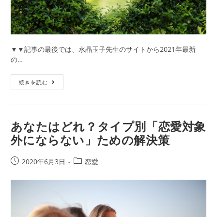
玉
子
の
エ
レ
▼▼記事の最後では、水晶玉子先生のサイトから2021年最新
メ
の…
ン
タ
【無
続きを読む
ル
料
占
占
星
い】
術
『日
あなたはどれ？タイプ別「恋愛対象
で
本
恋
外にならない」ための解決策
一
結
当
末
た
投
投
2020年6月3日
恋愛
も
る』
稿
稿
明
と
公
カ
ら
TV
開
テ
か
で
日:
ゴ
に！
紹
リ