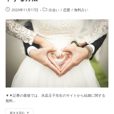
の
気
投
投
2020年11月17日
出会い
/
恋愛
/
無料占い
持
稿
稿
ち
公
カ
を
開
テ
知
日:
ゴ
り
リ
た
ー:
い
方
必
見！
復
縁
を
成
就
に
▼▼記事の最後では、水晶玉子先生のサイトから結婚に関する
近
無料…
づ
け
た
続きを読む