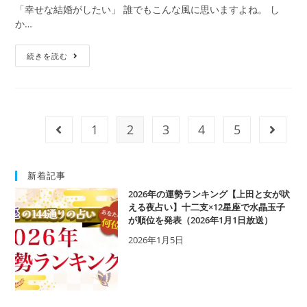
「幸せな結婚がしたい」 誰でもこんな風に思いますよね。 し
か…
【結
続きを読む
婚
を
し
た
い
1
2
3
4
5
前のページヘ
次のペ
方
必
見】
新着記事
水
2026年の運勢ランキング【上田と女が吠
晶
える夜占い】十二支×12星座で水晶玉子
玉
が順位を発表（2026年1月1日放送）
子
が
2026年1月5日
占
う
あ
な