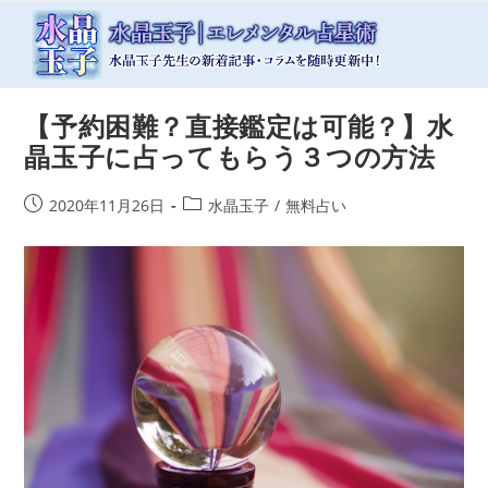
コ
ン
テ
ン
ツ
【予約困難？直接鑑定は可能？】水
へ
ス
晶玉子に占ってもらう３つの方法
キ
ッ
投
投
2020年11月26日
水晶玉子
/
無料占い
プ
稿
稿
公
カ
開
テ
日:
ゴ
リ
ー: