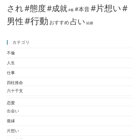
#片想い
#
され
#態度
#成就
#本音
#春
#行動
男性
占い
おすすめ
結婚
カテゴリ
不倫
人生
仕事
四柱推命
六十干支
恋愛
出会い
復縁
片想い