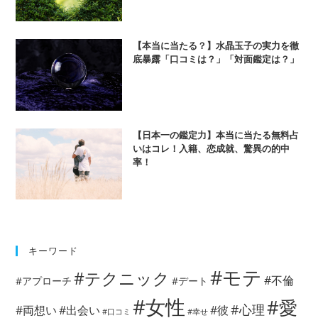
【本当に当たる？】水晶玉子の実力を徹
底暴露「口コミは？」「対面鑑定は？」
【日本一の鑑定力】本当に当たる無料占
いはコレ！入籍、恋成就、驚異の的中
率！
キーワード
#モテ
#テクニック
#不倫
#アプローチ
#デート
#女性
#愛
#心理
#両想い
#出会い
#彼
#口コミ
#幸せ