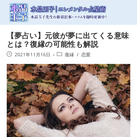
コ
ン
テ
ン
ツ
【夢占い】元彼が夢に出てくる意味
へ
ス
とは？復縁の可能性も解説
キ
ッ
投
投
2021年11月16日
復縁
/
恋愛
プ
稿
稿
公
カ
開
テ
日:
ゴ
リ
ー: