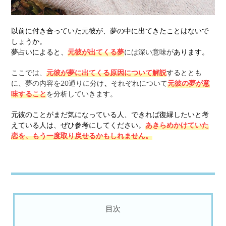
以前に付き合っていた元彼が、夢の中に出てきたことはないで
しょうか。
夢占いによると、
元彼が出てくる夢
には深い意味が
あります。
ここでは、
元彼が夢に出てくる原因について解説
する
ととも
に、
夢の内容を20通り
に分け
、
それぞれについて
元彼の夢が意
味すること
を分析していきます。
元彼のことがまだ気になっている人、できれば復縁したいと考
えている人は、ぜひ参考にしてください。
あきらめかけていた
恋を、もう一度取り戻せるかもしれません。
目次